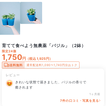
育てて食べよう無農薬「バジル」（2鉢）
限定
24個
1,750
円
（税込 1,925円）
送料無料
通常配送料1,090〜1,740円分おトク
レビュー
きれいな状態で届きました、バジルの香りで
癒されます
1ヶ月前
7件の口コミ・写真を見る