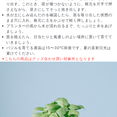
り出す。このとき、苗が傷つかないように、根元を片手で押
さえながら、逆さにしてそっと抜き出します。
水が土にしみ込んだのを確認したら、苗を取り出した状態の
まま穴に入れ、株元に土をかぶせて軽く押しましょう。
プランターの底から水が流れ出るまで、たっぷりと水をあげ
ましょう。
苗を植えたら、日当たりと風通しのよい場所に置いて育てて
いきましょう。
バジルを育てる適温は15〜30℃前後です。夏の直射日光は
避けてください。
※こちらの商品はグッズ合わせ買い対象外となります
写真と同じものが届く？
商品ページに掲載している写真は、実際にお届けする商品を撮
影したものです。お花は生き物なので、どうしても色味やサイ
ズ・咲き方に個体差はありますが、できるだけ写真のイメージ
に近いものをお届けできるように人の目でチェックをしていま
す。