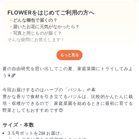
FLOWERをはじめてご利用の方へ
どんな梱包で届くの？
届いたお花に元気がなかったら？
写真と同じものが届く？
そんな疑問にお答えします！
もっと見る
どんな梱包で届くの？
出荷前に水揚げ（花が水を吸いやすくなる処理）を施し、専用
夏の自由研究を思い出してこの夏、家庭菜園にトライしてみよ
ボックスに丁寧に梱包してお届けしています。きゅっとまとめ
う👩‍🌾
られて一見窮屈そうに見えますが、輸送中の衝撃による折れや
擦れを軽減する効果があります。
今回お届けするのはハーブの「バジル」🌱🍝
豊かな香りで食材を引き立てるバジルは、比較的かんたんに栽
培・収穫ができるので、家庭菜園を始めるときに最初に育てる
野菜としてもおすすめです😍
サイズ・本数
3.5号ポットを2鉢お届け。