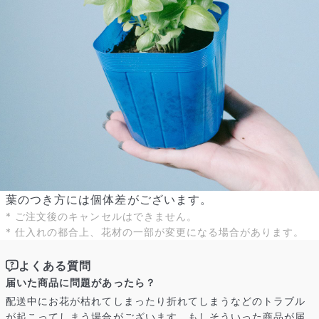
よくある質問
Q. 毎月自動でお花が届くサービスですか？
葉のつき方には個体差がございます。
いいえ、毎月自動でお届けするサービスではありません。好きな時
に好きな花をご注文いただけます。
* ご注文後のキャンセルはできません。
Q. 配送できないエリアはありますか？
* 仕入れの都合上、花材の一部が変更になる場合があります。
ただいま沖縄・離島エリアへの配送には対応しておりません。ご了
承ください。
よくある質問
Q. 配送日時は指定できますか？
届いた商品に問題があったら？
お花をベストなタイミングで発送しているため、お届け日の指定は
できません。受け取り時間帯は、発送後にクロネコヤマトのアプリ
配送中にお花が枯れてしまったり折れてしまうなどのトラブル
から変更可能です。
が起こってしまう場合がございます。もしそういった商品が届