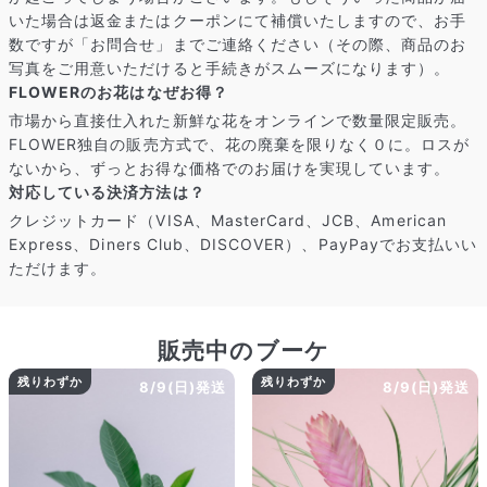
Q. 注文後にキャンセルできますか？
いた場合は返金またはクーポンにて補償いたしますので、お手
ご注文後一定時間内であればキャンセル可能です。
数ですが「お問合せ」までご連絡ください（その際、商品のお
写真をご用意いただけると手続きがスムーズになります）。
FLOWERのお花はなぜお得？
市場から直接仕入れた新鮮な花をオンラインで数量限定販売。
FLOWER独自の販売方式で、花の廃棄を限りなく０に。ロスが
ないから、ずっとお得な価格でのお届けを実現しています。
対応している決済方法は？
クレジットカード（VISA、MasterCard、JCB、American
Express、Diners Club、DISCOVER）、PayPayでお支払いい
ただけます。
販売中のブーケ
残りわずか
残りわずか
8/9(日)発送
8/9(日)発送