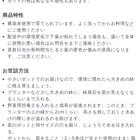
ポットの色は異なる可能性もあります。
商品特性
農薬未使用で育てられています。よく洗ってからお料理など
にご使用ください
配送中の環境変化で下葉が枯れてしまう場合も。届いて全体
に状態が悪い場合はお問合せまでご連絡ください。
直射日光が長時間当たると葉の変色が傷みの原因になりま
す。ご注意ください。
お世話方法
小さいポットでのお届けなので、環境に慣れたら大きめの鉢
に植え替えましょう。
プランターなど少し大きめの鉢に、鉢底石を底が見えなくな
るくらいまで入れる。
届いたお花に元気がなかったら？
野菜用培養土を入れると成長が促進されます。このとき、プ
もし届いたお花に「枯れている」「折れている」などの不備が
ランターの上の縁から2cmくらい、高さを残しておくと水あ
あった場合は、些細なことでもお気軽にサポートまでご連絡く
げの際に水が溢れるのを防げます。
ださい。ご返金にて補償いたします。
苗のポットと同サイズの穴を掘り、じょうろで水を注ぎ入れ
る。
ポットから、苗を土ごと（3～5本ほど生えた状態のまま）取