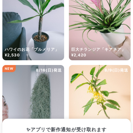
ハワイのお花「プルメリア」
巨大チランジア「キアネア」
¥2,530
¥2,420
NEW
8/16(日)発送
8/9(日)発送
✨アプリで新作通知が受け取れます