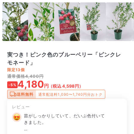
実つき！ピンク色のブルーベリー「ピンクレ
モネード」
限定
13個
通常価格4,400円
4,180
-5%
円
（税込 4,598円）
送料無料
通常配送料1,090〜1,740円分おトク
レビュー
苗がしっかりしていて、だいぶ色付いて
きました。
