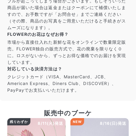
ブルが起こってしまう場合がございます。もしそういった
商品が届いた場合は返金またはクーポンにて補償いたしま
すので、お手数ですが「お問合せ」までご連絡ください
（その際、商品のお写真をご用意いただけると手続きがス
ムーズになります）。
FLOWERのお花はなぜお得？
市場から直接仕入れた新鮮な花をオンラインで数量限定販
売。FLOWER独自の販売方式で、花の廃棄を限りなく０
に。ロスがないから、ずっとお得な価格でのお届けを実現
しています。
対応している決済方法は？
クレジットカード（VISA、MasterCard、JCB、
American Express、Diners Club、DISCOVER）、
PayPayでお支払いいただけます。
販売中のブーケ
残りわずか
NEW
8/11(火)発送
8/16(日)発送