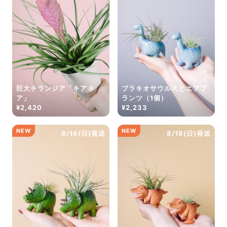
巨大チランジア「キアネ
ブラキオサウルスとエアプ
ア」
ランツ（1個）
¥2,420
¥2,233
NEW
NEW
8/16(日)発送
8/16(日)発送