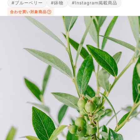
#ブルーベリー
#鉢物
#Instagram掲載商品
合わせ買い対象商品
よくある質問
Q. 毎月自動でお花が届くサービスですか？
いいえ、毎月自動でお届けするサービスではありません。好
きな時に好きな花をご注文いただけます。
Q. 配送できないエリアはありますか？
ただいま沖縄・離島エリアへの配送には対応しておりませ
ん。ご了承ください。
Q. 配送日時は指定できますか？
お花をベストなタイミングで発送しているため、お届け日の
指定はできません。受け取り時間帯は、発送後にクロネコヤ