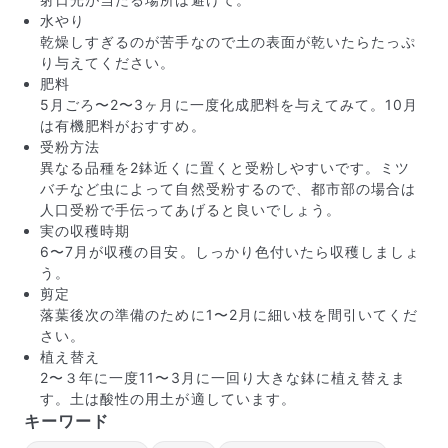
水やり
乾燥しすぎるのが苦手なので土の表面が乾いたらたっぷ
り与えてください。
肥料
5月ごろ〜2〜3ヶ月に一度化成肥料を与えてみて。10月
は有機肥料がおすすめ。
受粉方法
異なる品種を2鉢近くに置くと受粉しやすいです。ミツ
バチなど虫によって自然受粉するので、都市部の場合は
人口受粉で手伝ってあげると良いでしょう。
実の収穫時期
6〜7月が収穫の目安。しっかり色付いたら収穫しましょ
う。
剪定
写真と同じものが届く？
落葉後次の準備のために1〜2月に細い枝を間引いてくだ
商品ページに掲載している写真は、実際にお届けする商
さい。
品を撮影したものです。お花は生き物なので、どうして
植え替え
も色味やサイズ・咲き方に個体差はありますが、できる
2〜３年に一度11〜3月に一回り大きな鉢に植え替えま
だけ写真のイメージに近いものをお届けできるように人
す。土は酸性の用土が適しています。
の目でチェックをしています。
キーワード