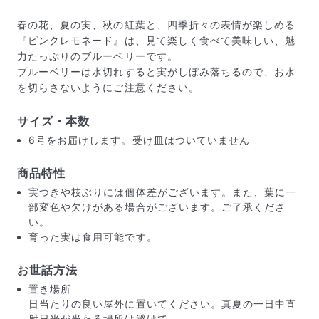
春の花、夏の実、秋の紅葉と、四季折々の表情が楽しめる
『ピンクレモネード』は、見て楽しく食べて美味しい、魅
力たっぷりのブルーベリーです。
ブルーベリーは水切れすると実がしぼみ落ちるので、お水
を切らさないようにご注意ください。
サイズ・本数
6号をお届けします。受け皿はついていません
商品特性
実つきや枝ぶりには個体差がございます。また、葉に一
部変色や欠けがある場合がございます。ご了承くださ
い。
育った実は食用可能です。
お世話方法
届いたお花に元気がなかったら？
もし届いたお花に「枯れている」「折れている」などの
置き場所
不備があった場合は、些細なことでもお気軽にサポート
日当たりの良い屋外に置いてください。真夏の一日中直
までご連絡ください。ご返金にて補償いたします。
射日光が当たる場所は避けて。