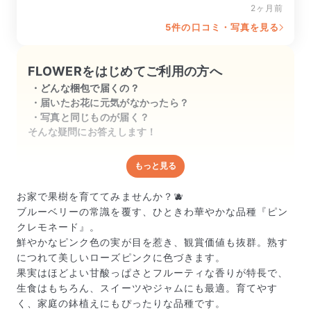
実も大きくなってきました。

2ヶ月前
5件の口コミ・写真を見る
楽しみで毎日見ています。
FLOWERをはじめてご利用の方へ
どんな梱包で届くの？
届いたお花に元気がなかったら？
写真と同じものが届く？
そんな疑問にお答えします！
もっと見る
どんな梱包で届くの？
出荷前に水揚げ（花が水を吸いやすくなる処理）を施
お家で果樹を育ててみませんか？🫐
し、専用ボックスに丁寧に梱包してお届けしています。
ブルーベリーの常識を覆す、ひときわ華やかな品種『ピン
きゅっとまとめられて一見窮屈そうに見えますが、輸送
クレモネード』。
中の衝撃による折れや擦れを軽減する効果があります。
鮮やかなピンク色の実が目を惹き、観賞価値も抜群。熟す
につれて美しいローズピンクに色づきます。
果実はほどよい甘酸っぱさとフルーティな香りが特長で、
生食はもちろん、スイーツやジャムにも最適。育てやす
く、家庭の鉢植えにもぴったりな品種です。