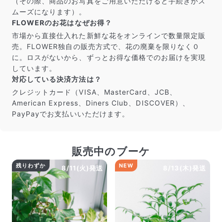
（その際、商品のお写真をご用意いただけると手続きがス
ムーズになります）。
FLOWERのお花はなぜお得？
市場から直接仕入れた新鮮な花をオンラインで数量限定販
売。FLOWER独自の販売方式で、花の廃棄を限りなく０
に。ロスがないから、ずっとお得な価格でのお届けを実現
しています。
対応している決済方法は？
クレジットカード（VISA、MasterCard、JCB、
American Express、Diners Club、DISCOVER）、
PayPayでお支払いいただけます。
販売中のブーケ
残りわずか
NEW
8/11(火)発送
8/13(木)発送