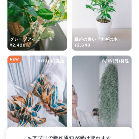
グレープアイビー
縁起の良い「ナギの木」
¥2,420
¥2,640
NEW
8/13(木)発送
8/16(日)発送
お世話いらずタビビトノキ
（Mサイズ）
スパニッシュモス
✨アプリで新作通知が受け取れます