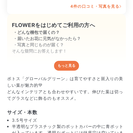
4件の口コミ・写真を見る
FLOWERをはじめてご利用の方へ
どんな梱包で届くの？
届いたお花に元気がなかったら？
写真と同じものが届く？
そんな疑問にお答えします！
もっと見る
どんな梱包で届くの？
出荷前に水揚げ（花が水を吸いやすくなる処理）を施
ポトス「グローバルグリーン」は育てやすさと斑入りの美
し、専用ボックスに丁寧に梱包してお届けしています。
しい葉が魅力的💚
きゅっとまとめられて一見窮屈そうに見えますが、輸送
どんなインテリアとも合わせやすいです。伸びた葉は切っ
中の衝撃による折れや擦れを軽減する効果があります。
てグラスなどに飾るのもオススメ。
サイズ・本数
3.5号サイズ
半透明なプラスチック製のポットカバーの中に青ポット
が入っています。透明なポットには鉢底穴は空いていま