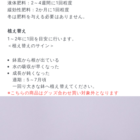
液体肥料：2～4週間に1回程度
緩効性肥料：2か月に1回程度
冬は肥料を与える必要はありません。
植え替え
1～2年に1回を目安に行います。
＜植え替えのサイン＞
鉢底から根が出ている
水の吸収が早くなった
よくある質問
成長が鈍くなった
適期：5～7月頃
Q. 毎月自動でお花が届くサービスですか？
一回り大きな鉢へ植え替えてください。
いいえ、毎月自動でお届けするサービスではありません。好
きな時に好きな花をご注文いただけます。
※こちらの商品はグッズ合わせ買い対象外となります
Q. 配送できないエリアはありますか？
ただいま沖縄・離島エリアへの配送には対応しておりませ
ん。ご了承ください。
Q. 配送日時は指定できますか？
お花をベストなタイミングで発送しているため、お届け日の
指定はできません。受け取り時間帯は、発送後にクロネコヤ
マトのアプリから変更可能です。