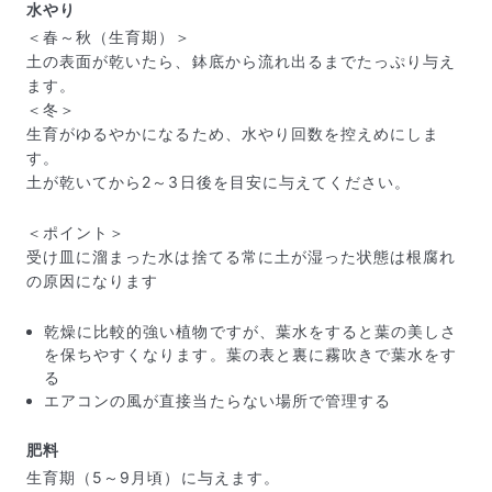
水やり
＜春～秋（生育期）＞
土の表面が乾いたら、鉢底から流れ出るまでたっぷり与え
ます。
＜冬＞
生育がゆるやかになるため、水やり回数を控えめにしま
す。
土が乾いてから2～3日後を目安に与えてください。
＜ポイント＞
受け皿に溜まった水は捨てる常に土が湿った状態は根腐れ
の原因になります
写真と同じものが届く？
商品ページに掲載している写真は、実際にお届けする商
乾燥に比較的強い植物ですが、葉水をすると葉の美しさ
品を撮影したものです。お花は生き物なので、どうして
を保ちやすくなります。葉の表と裏に霧吹きで葉水をす
も色味やサイズ・咲き方に個体差はありますが、できる
る
だけ写真のイメージに近いものをお届けできるように人
エアコンの風が直接当たらない場所で管理する
の目でチェックをしています。
肥料
生育期（5～9月頃）に与えます。