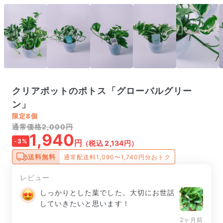
クリアポットのポトス「グローバルグリー
ン」
限定
8個
通常価格2,000円
1,940
-3%
円
（税込 2,134円）
送料無料
通常配送料1,090〜1,740円分おトク
レビュー
しっかりとした葉でした。大切にお世話
していきたいと思います！
2ヶ月前