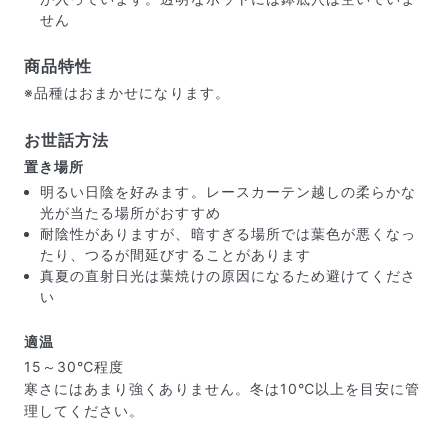
せん
商品特性
※品種はおまかせになります。
お世話方法
置き場所
明るい日陰を好みます。レースカーテン越しの柔らかな
光が当たる場所がおすすめ
耐陰性がありますが、暗すぎる場所では葉色が悪くなっ
たり、つるが間延びすることがあります
真夏の直射日光は葉焼けの原因になるため避けてくださ
い
適温
届いたお花に元気がなかったら？
15～30℃程度
もし届いたお花に「枯れている」「折れている」などの
寒さにはあまり強くありません。冬は10℃以上を目安に管
不備があった場合は、些細なことでもお気軽にサポート
理してください。
までご連絡ください。ご返金にて補償いたします。