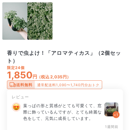
香りで虫よけ！「アロマティカス」（2個セッ
ト）
限定
24個
1,850
円
（税込 2,035円）
送料無料
通常配送料1,090〜1,740円分おトク
レビュー
葉っぱの形と質感がとても可愛くて、窓
際に飾っているんですが、とても綺麗な
+1
色をして、元気に成長しています。
1週間前