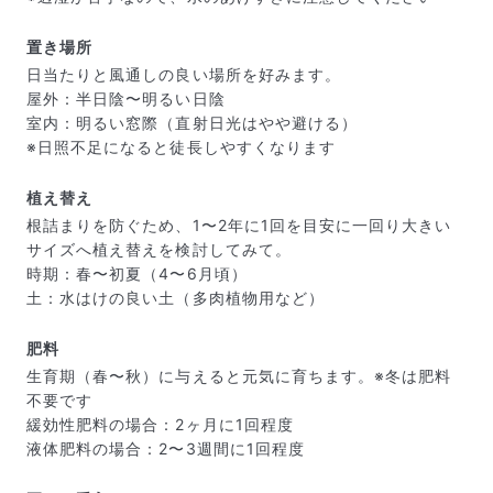
置き場所
日当たりと風通しの良い場所を好みます。
屋外：半日陰〜明るい日陰
室内：明るい窓際（直射日光はやや避ける）
※日照不足になると徒長しやすくなります
植え替え
根詰まりを防ぐため、1〜2年に1回を目安に一回り大きい
サイズへ植え替えを検討してみて。
時期：春〜初夏（4〜6月頃）
土：水はけの良い土（多肉植物用など）
写真と同じものが届く？
商品ページに掲載している写真は、実際にお届けする商
品を撮影したものです。お花は生き物なので、どうして
肥料
も色味やサイズ・咲き方に個体差はありますが、できる
生育期（春〜秋）に与えると元気に育ちます。※冬は肥料
だけ写真のイメージに近いものをお届けできるように人
不要です
の目でチェックをしています。
緩効性肥料の場合：2ヶ月に1回程度
液体肥料の場合：2〜3週間に1回程度