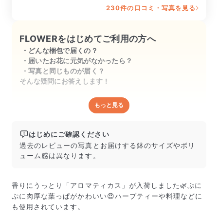
230件の口コミ・写真を見る
FLOWERをはじめてご利用の方へ
どんな梱包で届くの？
届いたお花に元気がなかったら？
写真と同じものが届く？
そんな疑問にお答えします！
もっと見る
どんな梱包で届くの？
出荷前に水揚げ（花が水を吸いやすくなる処理）を施
し、専用ボックスに丁寧に梱包してお届けしています。
はじめにご確認ください
きゅっとまとめられて一見窮屈そうに見えますが、輸送
過去のレビューの写真とお届けする鉢のサイズやボリ
中の衝撃による折れや擦れを軽減する効果があります。
ューム感は異なります。
香りにうっとり「アロマティカス」が入荷しました🌿ぷに
ぷに肉厚な葉っぱがかわいい😍ハーブティーや料理などに
も使用されています。