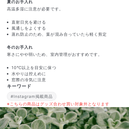
夏のお手入れ
高温多湿に注意が必要です。
直射日光を避ける
風通しをよくする
蒸れ防止のため、葉が混み合っていたら軽く剪定
冬のお手入れ
寒さにやや弱いため、室内管理がおすすめです。
よくある質問
10℃以上を目安に保つ
Q. 毎月自動でお花が届くサービスですか？
水やりは控えめに
いいえ、毎月自動でお届けするサービスではありません。好
窓際の冷気に注意
きな時に好きな花をご注文いただけます。
キーワード
Q. 配送できないエリアはありますか？
ただいま沖縄・離島エリアへの配送には対応しておりませ
#Instagram掲載商品
ん。ご了承ください。
※こちらの商品はグッズ合わせ買い対象外となります
Q. 配送日時は指定できますか？
お花をベストなタイミングで発送しているため、お届け日の
指定はできません。受け取り時間帯は、発送後にクロネコヤ
マトのアプリから変更可能です。
Q. 注文後にキャンセルできますか？