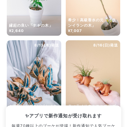
希少！高級香水の元「イラ
縁起の良い「ナギの木」
ンイランの木」
¥2,640
¥7,007
8/13(木)発送
8/16(日)発送
お世話いらずタビビトノキ
ティラノサウルスとエアプ
（Mサイズ）
ランツ（1個）
✨アプリで新作通知が受け取れます
¥3,410
¥2,233
毎週70種以上のブーケが登場！新作通知で人気ブーケ