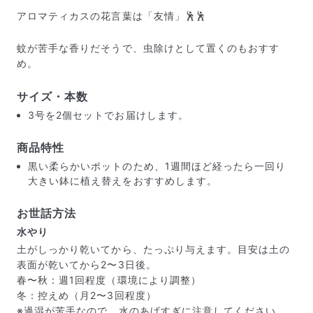
アロマティカスの花言葉は「友情」🕺🕺
蚊が苦手な香りだそうで、虫除けとして置くのもおすす
め。
サイズ・本数
3号を2個セットでお届けします。
商品特性
黒い柔らかいポットのため、1週間ほど経ったら一回り
大きい鉢に植え替えをおすすめします。
お世話方法
水やり
届いたお花に元気がなかったら？
土がしっかり乾いてから、たっぷり与えます。目安は土の
表面が乾いてから2〜3日後。
もし届いたお花に「枯れている」「折れている」などの
春〜秋：週1回程度（環境により調整）
不備があった場合は、些細なことでもお気軽にサポート
までご連絡ください。ご返金にて補償いたします。
冬：控えめ（月2〜3回程度）
※過湿が苦手なので、水のあげすぎに注意してください