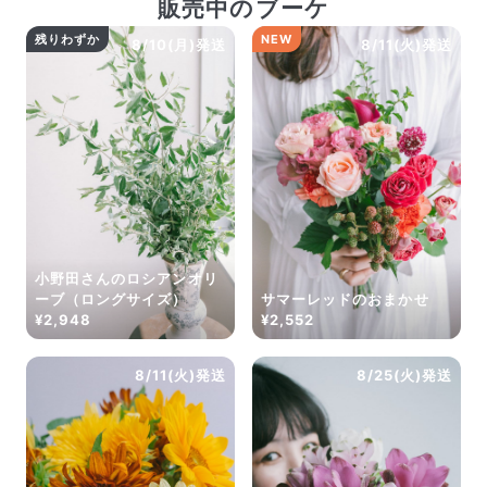
販売中のブーケ
残りわずか
NEW
8/10(月)発送
8/11(火)発送
よくある質問
Q. 毎月自動でお花が届くサービスですか？
いいえ、毎月自動でお届けするサービスではありません。好
きな時に好きな花をご注文いただけます。
Q. 配送できないエリアはありますか？
ただいま沖縄・離島エリアへの配送には対応しておりませ
ん。ご了承ください。
Q. 配送日時は指定できますか？
お花をベストなタイミングで発送しているため、お届け日の
指定はできません。受け取り時間帯は、発送後にクロネコヤ
マトのアプリから変更可能です。
小野田さんのロシアンオリ
Q. 注文後にキャンセルできますか？
ーブ（ロングサイズ）
サマーレッドのおまかせ
¥2,948
¥2,552
ご注文後一定時間内であればキャンセル可能です。
8/11(火)発送
8/25(火)発送