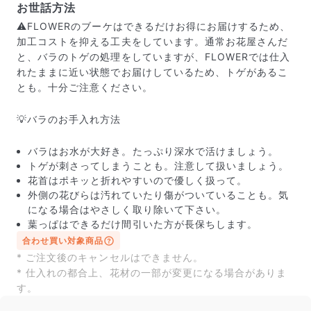
お世話方法
⚠️FLOWERのブーケはできるだけお得にお届けするため、
加工コストを抑える工夫をしています。通常お花屋さんだ
と、バラのトゲの処理をしていますが、FLOWERでは仕入
れたままに近い状態でお届けしているため、トゲがあるこ
とも。十分ご注意ください。
💡バラのお手入れ方法
届いたお花に元気がなかったら？
もし届いたお花に「枯れている」「折れている」などの
バラはお水が大好き。たっぷり深水で活けましょう。
不備があった場合は、些細なことでもお気軽にサポート
トゲが刺さってしまうことも。注意して扱いましょう。
までご連絡ください。ご返金にて補償いたします。
花首はポキッと折れやすいので優しく扱って。
外側の花びらは汚れていたり傷がついていることも。気
になる場合はやさしく取り除いて下さい。
葉っぱはできるだけ間引いた方が長保ちします。
合わせ買い対象商品
* ご注文後のキャンセルはできません。
* 仕入れの都合上、花材の一部が変更になる場合がありま
す。