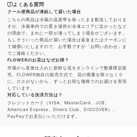
よくある質問
クール便商品が凍結して届いた場合
こちらの商品は冷蔵の温度帯を保ったまま配送しておりま
すが、冷蔵車内での置き場所が冷凍エリアに近かったなど
写真と同じものが届く？
の理由で、まれに一部が凍ってしまう場合がございます。
商品ページに掲載している写真は、実際にお届けする商
もしそういった商品が届いた場合は返金またはクーポンに
品を撮影したものです。お花は生き物なので、どうして
て補償いたしますので、お手数ですが「お問い合わせ」ま
も色味やサイズ・咲き方に個体差はありますが、できる
でご連絡ください。
だけ写真のイメージに近いものをお届けできるように人
FLOWERのお花はなぜお得？
の目でチェックをしています。
市場から直接仕入れた新鮮な花をオンラインで数量限定販
売。FLOWER独自の販売方式で、花の廃棄を限りなく０
に。ロスがないから、ずっとお得な価格でのお届けを実現
しています。
対応している決済方法は？
クレジットカード（VISA、MasterCard、JCB、
American Express、Diners Club、DISCOVER）、
PayPayでお支払いいただけます。