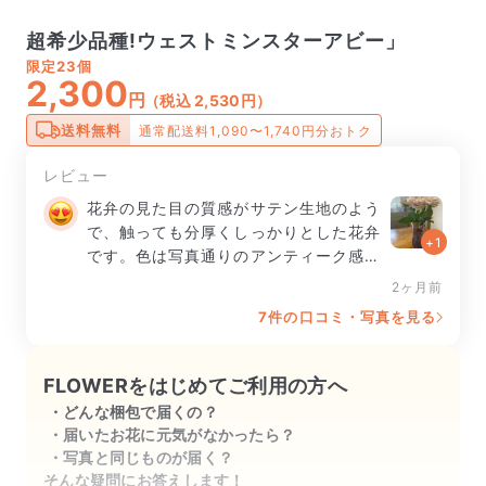
超希少品種!ウェストミンスターアビー」
限定
23個
2,300
円
（税込 2,530円）
送料無料
通常配送料1,090〜1,740円分おトク
レビュー
花弁の見た目の質感がサテン生地のよう
で、触っても分厚くしっかりとした花弁
+1
です。色は写真通りのアンティーク感が
あるシックな色合いです。
2ヶ月前
7件の口コミ・写真を見る
FLOWERをはじめてご利用の方へ
どんな梱包で届くの？
届いたお花に元気がなかったら？
写真と同じものが届く？
そんな疑問にお答えします！