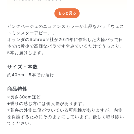
もっと見る
どんな梱包で届くの？
出荷前に水揚げ（花が水を吸いやすくなる処理）を施
ピンクベージュのニュアンスカラーが上品なバラ「ウェス
し、専用ボックスに丁寧に梱包してお届けしています。
トミンスターアビー」。
きゅっとまとめられて一見窮屈そうに見えますが、輸送
オランダのSchreurs社が2021年に作出した大輪バラで日
中の衝撃による折れや擦れを軽減する効果があります。
本では希少で高価なバラです🌹みているだけでうっとり。
5本お届けします。
サイズ・本数
約40cm 5本でお届け
商品特性
※長さ30cmほど
※香りの感じ方には個人差があります。
※花弁の外側に傷がついている可能性がありますが、内側
を保護するためにそのままにしています。優しく取り除い
てください。