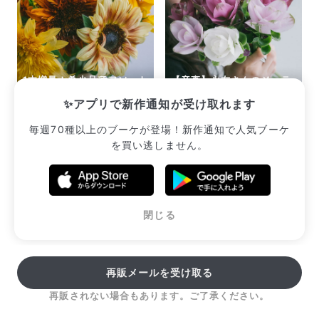
1本増量！希少品種アソート
【産直】永友さんのジェラ
「ヒマワリ」
ートクルクマ
✨アプリで新作通知が受け取れます
¥2,552
¥3,080
毎週70種以上のブーケが登場！新作通知で人気ブーケ
を買い逃しません。
販売中のブーケ一覧へ
閉じる
再販メールを受け取る
再販されない場合もあります。ご了承ください。