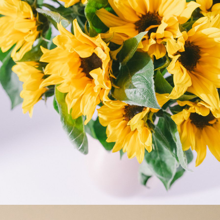
よくある質問
Q. 毎月自動でお花が届くサービスですか？
いいえ、毎月自動でお届けするサービスではありません。好きな時
に好きな花をご注文いただけます。
Q. 配送できないエリアはありますか？
ただいま沖縄・離島エリアへの配送には対応しておりません。ご了
承ください。
Q. 配送日時は指定できますか？
お花をベストなタイミングで発送しているため、お届け日の指定は
できません。受け取り時間帯は、発送後にクロネコヤマトのアプリ