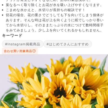
葉なるべく取り除くとお花が水を吸い上げやすくなります。
こまめな水かえと、水切りが長持ちの秘訣です！
切花の場合、花の重さでどうしても下を向いてしまう個体が
あります。そんな時は花が上を向くように紙でしっかり巻い
てから水切りし、そのままたっぷりの水につけて数時間様子
をみてみましょう。少し上を向いてくれるかもしれません。
キーワード
#Instagram掲載商品
#はじめてさんにおすすめ
合わせ買い対象商品
写真と同じものが届く？
商品ページに掲載している写真は、実際にお届けする商品を撮
影したものです。お花は生き物なので、どうしても色味やサイ
ズ・咲き方に個体差はありますが、できるだけ写真のイメージ
に近いものをお届けできるように人の目でチェックをしていま
す。