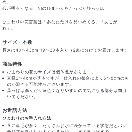
め。
心が明るくなる、旬のひまわりをたっぷり飾ろう👯‍♀️
ひまわりの花言葉は「あなただけを見つめてる」「あこが
れ」。
サイズ・本数
長さは40〜43cm 19〜20本入り（2束に分けてお届けします）
商品特性
ひまわりの花のサイズは個体差があります。
直径2〜4cmが基本ですが、仕入れの都合により6〜8cmのも
のが混ざる可能性もございます。
葉っぱは傷んだり黄色くなりやすいので気になる部分は間引
いてください。
届いたお花に元気がなかったら？
もし届いたお花に「枯れている」「折れている」などの不備が
お世話方法
あった場合は、些細なことでもお気軽にサポートまでご連絡く
ひまわりのお手入れ方法
ださい。ご返金にて補償いたします。
茎に産毛が多く、たくさんお水に浸かっている状態だとバク
テリアが発生しやすくなるため、お水の量は浅水で。