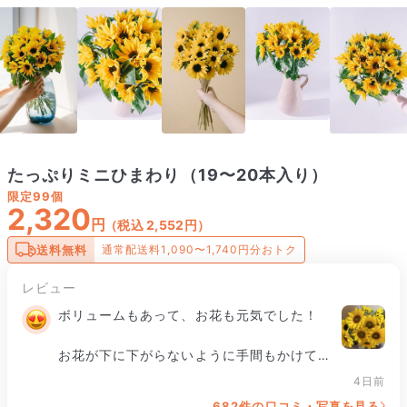
たっぷりミニひまわり（19〜20本入り）
限定
99個
2,320
円
（税込 2,552円）
送料無料
通常配送料1,090〜1,740円分おトク
レビュー
ボリュームもあって、お花も元気でした！

お花が下に下がらないように手間もかけて包
装されてて気持ちが伝わりました。

4日前
682件の口コミ・写真を見る