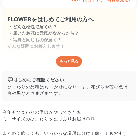
ありがとうございます。

やっぱりひまわりは明るくなっていいです
FLOWERをはじめてご利用の方へ
ね。
どんな梱包で届くの？
届いたお花に元気がなかったら？
写真と同じものが届く？
そんな疑問にお答えします！
もっと見る
どんな梱包で届くの？
出荷前に水揚げ（花が水を吸いやすくなる処理）を施し、専用
ボックスに丁寧に梱包してお届けしています。きゅっとまとめ
はじめにご確認ください
られて一見窮屈そうに見えますが、輸送中の衝撃による折れや
ひまわりの品種はおまかせになります。花びらや芯の色は
擦れを軽減する効果があります。
白や黒などさまざまです。
今年もひまわりの季節がやってきた🏄
ミニサイズのひまわりをたっぷりお届け🌻🌻
まとめて飾っても、いろいろな場所に分けて飾ってもおすす