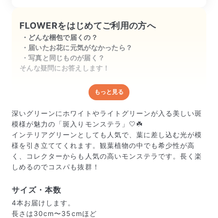
FLOWERをはじめてご利用の方へ
どんな梱包で届くの？
届いたお花に元気がなかったら？
写真と同じものが届く？
そんな疑問にお答えします！
もっと見る
どんな梱包で届くの？
出荷前に水揚げ（花が水を吸いやすくなる処理）を施
深いグリーンにホワイトやライトグリーンが入る美しい斑
し、専用ボックスに丁寧に梱包してお届けしています。
模様が魅力の「斑入りモンステラ」🤍☘️
きゅっとまとめられて一見窮屈そうに見えますが、輸送
インテリアグリーンとしても人気で、葉に差し込む光が模
中の衝撃による折れや擦れを軽減する効果があります。
様を引き立ててくれます。観葉植物の中でも希少性が高
く、コレクターからも人気の高いモンステラです。長く楽
しめるのでコスパも抜群！
サイズ・本数
4本お届けします。
長さは30cm〜35cmほど