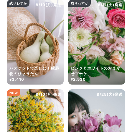
残りわずか
残りわずか
8/10(月)発送
8/11(火)発送
バスケットで楽しむ！縁起
ピンクとホワイトのおまか
物のひょうたん
せブーケ
¥3,410
¥2,530
NEW
8/10(月)発送
8/25(火)発送