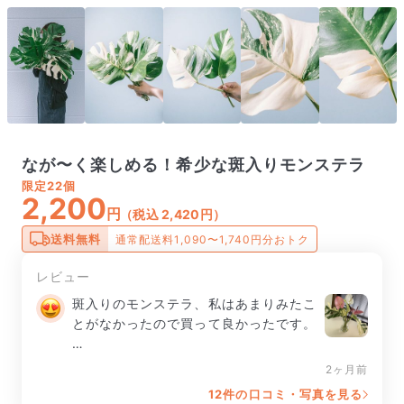
なが〜く楽しめる！希少な斑入りモンステラ
限定
22個
2,200
円
（税込 2,420円）
送料無料
通常配送料1,090〜1,740円分おトク
レビュー
斑入りのモンステラ、私はあまりみたこ
とがなかったので買って良かったです。

買って1週間は葉っぱのみで、その後ア
2ヶ月前
ンスリウムと一緒に飾ってます！
12件の口コミ・写真を見る