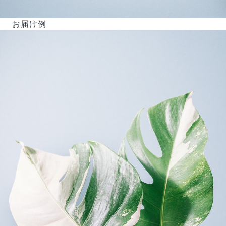
お届け例
よくある質問
Q. 毎月自動でお花が届くサービスですか？
いいえ、毎月自動でお届けするサービスではありません。好
きな時に好きな花をご注文いただけます。
Q. 配送できないエリアはありますか？
ただいま沖縄・離島エリアへの配送には対応しておりませ
ん。ご了承ください。
Q. 配送日時は指定できますか？
お花をベストなタイミングで発送しているため、お届け日の
指定はできません。受け取り時間帯は、発送後にクロネコヤ
マトのアプリから変更可能です。
Q. 注文後にキャンセルできますか？
ご注文後一定時間内であればキャンセル可能です。