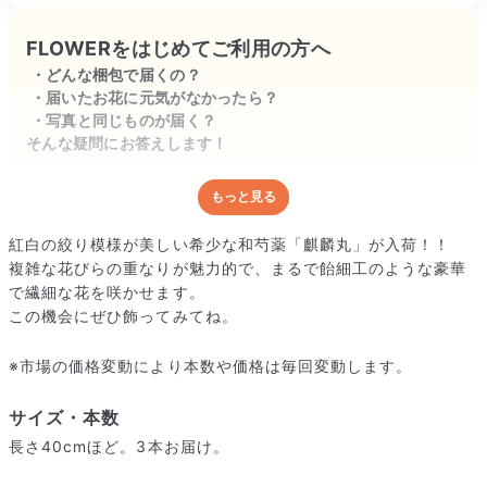
FLOWERをはじめてご利用の方へ
どんな梱包で届くの？
届いたお花に元気がなかったら？
写真と同じものが届く？
そんな疑問にお答えします！
もっと見る
どんな梱包で届くの？
出荷前に水揚げ（花が水を吸いやすくなる処理）を施し、専用
紅白の絞り模様が美しい希少な和芍薬「麒麟丸」が入荷！！
ボックスに丁寧に梱包してお届けしています。きゅっとまとめ
複雑な花びらの重なりが魅力的で、まるで飴細工のような豪華
られて一見窮屈そうに見えますが、輸送中の衝撃による折れや
で繊細な花を咲かせます。
擦れを軽減する効果があります。
この機会にぜひ飾ってみてね。
※市場の価格変動により本数や価格は毎回変動します。
サイズ・本数
長さ40cmほど。3本お届け。