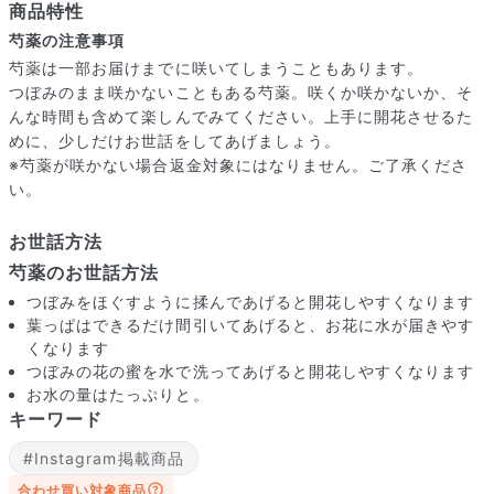
商品特性
芍薬の注意事項
芍薬は一部お届けまでに咲いてしまうこともあります。
つぼみのまま咲かないこともある芍薬。咲くか咲かないか、そ
んな時間も含めて楽しんでみてください。上手に開花させるた
めに、少しだけお世話をしてあげましょう。
※芍薬が咲かない場合返金対象にはなりません。ご了承くださ
い。
お世話方法
芍薬のお世話方法
つぼみをほぐすように揉んであげると開花しやすくなります
葉っぱはできるだけ間引いてあげると、お花に水が届きやす
くなります
届いたお花に元気がなかったら？
つぼみの花の蜜を水で洗ってあげると開花しやすくなります
もし届いたお花に「枯れている」「折れている」などの不備が
お水の量はたっぷりと。
あった場合は、些細なことでもお気軽にサポートまでご連絡く
キーワード
ださい。ご返金にて補償いたします。
#Instagram掲載商品
合わせ買い対象商品