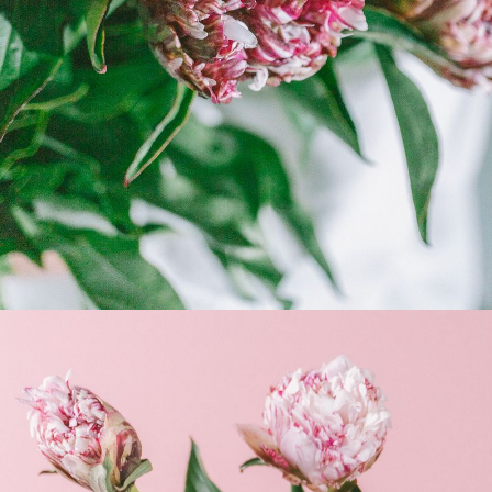
よくある質問
Q. 毎月自動でお花が届くサービスですか？
いいえ、毎月自動でお届けするサービスではありません。好きな時
に好きな花をご注文いただけます。
Q. 配送できないエリアはありますか？
ただいま沖縄・離島エリアへの配送には対応しておりません。ご了
承ください。
Q. 配送日時は指定できますか？
お花をベストなタイミングで発送しているため、お届け日の指定は
できません。受け取り時間帯は、発送後にクロネコヤマトのアプリ
から変更可能です。