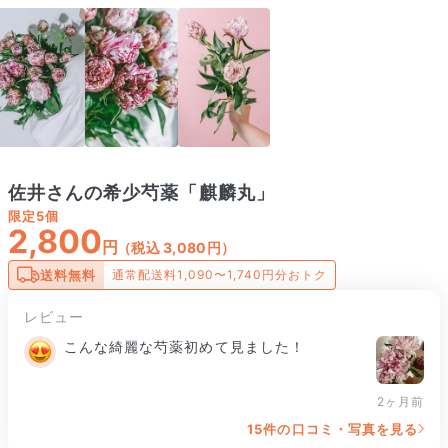
佐井さんの希少芍薬「麒麟丸」
限定
5個
2,800
円
（税込 3,080円）
送料無料
通常配送料1,090〜1,740円分おトク
レビュー
こんな綺麗な芍薬初めて見ました！
2ヶ月前
15件の口コミ・写真を見る