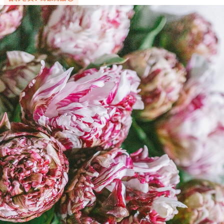
写真と同じものが届く？
商品ページに掲載している写真は、実際にお届けする商品を撮
影したものです。お花は生き物なので、どうしても色味やサイ
ズ・咲き方に個体差はありますが、できるだけ写真のイメージ
に近いものをお届けできるように人の目でチェックをしていま
す。