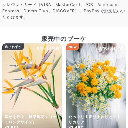
クレジットカード（VISA、MasterCard、JCB、American
Express、Diners Club、DISCOVER）、PayPayでお支払いい
ただけます。
販売中のブーケ
残りわずか
NEW
8/8(土)発送
8/10(月)発送
幸せを呼ぶ「極楽鳥花」（セ
たっぷり！姫ひまわりとマト
ミロングサイズ）
リカリア
¥2,585
¥2,497