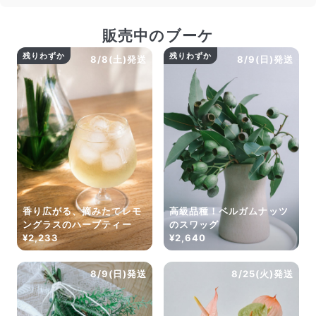
販売中のブーケ
残りわずか
残りわずか
8/8(土)発送
8/9(日)発送
香り広がる、摘みたてレモ
高級品種！ベルガムナッツ
ングラスのハーブティー
のスワッグ
¥2,233
¥2,640
8/9(日)発送
8/25(火)発送