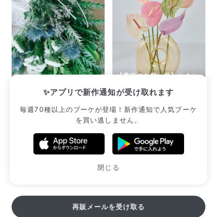
【季節のお買い得】おまか
森林浴のおまかせスワッグ
せジェラートアンスリウム
✨アプリで新作通知が受け取れます
¥2,530
¥2,310
毎週70種以上のブーケが登場！新作通知で人気ブーケ
を買い逃しません。
販売中のブーケ一覧へ
閉じる
再販メールを受け取る