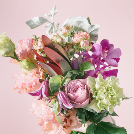
よくある質問
Q. 毎月自動でお花が届くサービスですか？
いいえ、毎月自動でお届けするサービスではありません。好
きな時に好きな花をご注文いただけます。
Q. 配送できないエリアはありますか？
ただいま沖縄・離島エリアへの配送には対応しておりませ
ん。ご了承ください。
Q. 配送日時は指定できますか？
お花をベストなタイミングで発送しているため、お届け日の
指定はできません。受け取り時間帯は、発送後にクロネコヤ
マトのアプリから変更可能です。
Q. 注文後にキャンセルできますか？