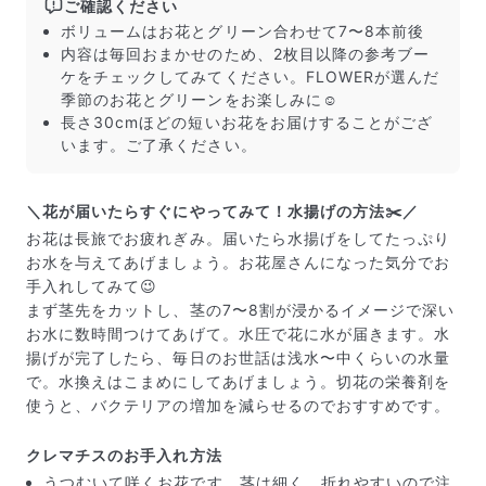
ご確認ください
ボリュームはお花とグリーン合わせて7〜8本前後
内容は毎回おまかせのため、2枚目以降の参考ブー
ケをチェックしてみてください。FLOWERが選んだ
季節のお花とグリーンをお楽しみに☺️
長さ30cmほどの短いお花をお届けすることがござ
います。ご了承ください。
＼花が届いたらすぐにやってみて！水揚げの方法✂️／
お花は長旅でお疲れぎみ。届いたら水揚げをしてたっぷり
お水を与えてあげましょう。お花屋さんになった気分でお
手入れしてみて😉
まず茎先をカットし、茎の7〜8割が浸かるイメージで深い
お水に数時間つけてあげて。水圧で花に水が届きます。水
揚げが完了したら、毎日のお世話は浅水〜中くらいの水量
で。水換えはこまめにしてあげましょう。切花の栄養剤を
届いたお花に元気がなかったら？
使うと、バクテリアの増加を減らせるのでおすすめです。
もし届いたお花に「枯れている」「折れている」などの
不備があった場合は、些細なことでもお気軽にサポート
クレマチスのお手入れ方法
までご連絡ください。ご返金にて補償いたします。
うつむいて咲くお花です。茎は細く、折れやすいので注