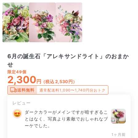
6月の誕生石「アレキサンドライト」のおまか
せ
限定
49個
2,300
円
（税込 2,530円）
送料無料
通常配送料1,090〜1,740円分おトク
レビュー
ダークカラーがメインですが暗すぎるこ
とはなく、写真より素敵でおしゃれなブ
ーケでした。
1ヶ月前