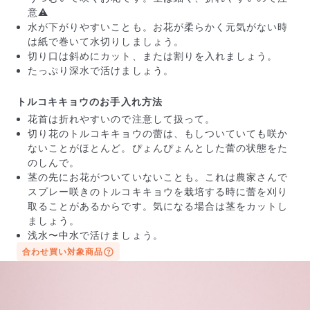
意⚠️
水が下がりやすいことも。お花が柔らかく元気がない時
は紙で巻いて水切りしましょう。
切り口は斜めにカット、または割りを入れましょう。
たっぷり深水で活けましょう。
トルコキキョウのお手入れ方法
花首は折れやすいので注意して扱って。
切り花のトルコキキョウの蕾は、もしついていても咲か
ないことがほとんど。ぴょんぴょんとした蕾の状態をた
のしんで。
茎の先にお花がついていないことも。これは農家さんで
写真と同じものが届く？
スプレー咲きのトルコキキョウを栽培する時に蕾を刈り
商品ページに掲載している写真は、実際にお届けする商
取ることがあるからです。気になる場合は茎をカットし
品を撮影したものです。お花は生き物なので、どうして
ましょう。
も色味やサイズ・咲き方に個体差はありますが、できる
浅水〜中水で活けましょう。
だけ写真のイメージに近いものをお届けできるように人
合わせ買い対象商品
の目でチェックをしています。