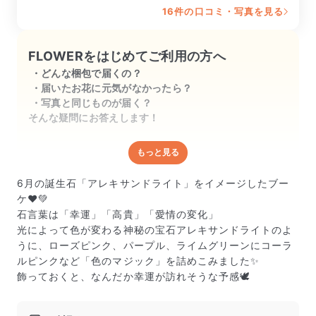
16件の口コミ・写真を見る
FLOWERをはじめてご利用の方へ
どんな梱包で届くの？
届いたお花に元気がなかったら？
写真と同じものが届く？
そんな疑問にお答えします！
もっと見る
どんな梱包で届くの？
出荷前に水揚げ（花が水を吸いやすくなる処理）を施
6月の誕生石「アレキサンドライト」をイメージしたブー
し、専用ボックスに丁寧に梱包してお届けしています。
ケ❤️💚
きゅっとまとめられて一見窮屈そうに見えますが、輸送
石言葉は「幸運」「高貴」「愛情の変化」
中の衝撃による折れや擦れを軽減する効果があります。
光によって色が変わる神秘の宝石アレキサンドライトのよ
うに、ローズピンク、パープル、ライムグリーンにコーラ
ルピンクなど「色のマジック」を詰めこみました✨
飾っておくと、なんだか幸運が訪れそうな予感🕊️