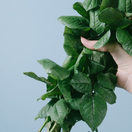
よくある質問
Q. 毎月自動でお花が届くサービスですか？
いいえ、毎月自動でお届けするサービスではありません。好きな時
に好きな花をご注文いただけます。
Q. 配送できないエリアはありますか？
ただいま沖縄・離島エリアへの配送には対応しておりません。ご了
承ください。
Q. 配送日時は指定できますか？
お花をベストなタイミングで発送しているため、お届け日の指定は
できません。受け取り時間帯は、発送後にクロネコヤマトのアプリ