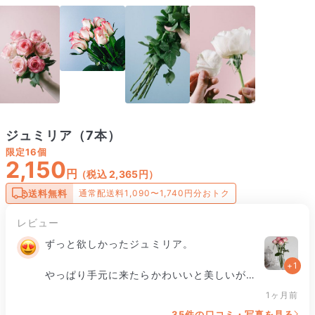
ジュミリア（7本）
限定
16個
2,150
円
（税込 2,365円）
送料無料
通常配送料1,090〜1,740円分おトク
レビュー
ずっと欲しかったジュミリア。

+1
やっぱり手元に来たらかわいいと美しいが混
在して、

1ヶ月前
35件の口コミ・写真を見る