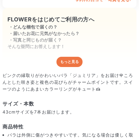
もうずっと見ていられます。

これから先もずっとジュミリアを販売して欲
FLOWERをはじめてご利用の方へ
しいです！
どんな梱包で届くの？
届いたお花に元気がなかったら？
写真と同じものが届く？
そんな疑問にお答えします！
もっと見る
どんな梱包で届くの？
出荷前に水揚げ（花が水を吸いやすくなる処理）を施し、専用
ピンクの縁取りがかわいいバラ「ジュミリア」をお届け🌹ころ
ボックスに丁寧に梱包してお届けしています。きゅっとまとめ
んとした咲き姿と複色の花びらがチャームポイントです。スイ
られて一見窮屈そうに見えますが、輸送中の衝撃による折れや
ーツのようにあまいカラーリングがキュート🍰
擦れを軽減する効果があります。
サイズ・本数
43cmサイズを7本お届けします。
商品特性
バラは外側に傷がつきやすいです。気になる場合は優しく取