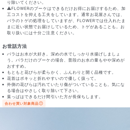
り除いてください。
⚠️FLOWERのブーケはできるだけお得にお届けするため、加
工コストを抑える工夫をしています。通常お花屋さんでは、
バラのトゲの処理をしていますが、FLOWERでは仕入れたま
まに近い状態でお届けしているため、トゲがあることも。お
取り扱いには十分ご注意ください。
お世話方法
バラはお水が大好き。深めの水でしっかり水揚げしましょ
う。バラだけのブーケの場合、普段のお水の量もやや深めが
おすすめ。
もともと花びらが柔らかく、ふんわりと開く品種です。
花首はポキッと折れやすいので優しく扱って。
外側の花びらは汚れていたり傷がついていることも。気にな
る場合はやさしく取り除いて下さい。
葉っぱはできるだけ間引いた方が長保ちします。
届いたお花に元気がなかったら？
合わせ買い対象商品
もし届いたお花に「枯れている」「折れている」などの不備が
あった場合は、些細なことでもお気軽にサポートまでご連絡く
ださい。ご返金にて補償いたします。