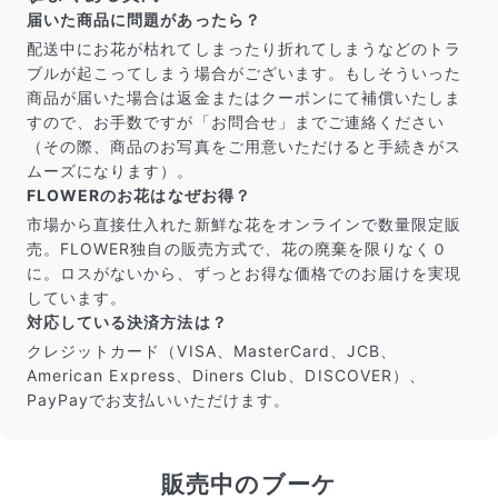
届いたお花に元気がなかったら？
届いた商品に問題があったら？
もし届いたお花に「枯れている」「折れている」などの
配送中にお花が枯れてしまったり折れてしまうなどのトラ
不備があった場合は、些細なことでもお気軽にサポート
ブルが起こってしまう場合がございます。もしそういった
までご連絡ください。ご返金にて補償いたします。
商品が届いた場合は返金またはクーポンにて補償いたしま
すので、お手数ですが「お問合せ」までご連絡ください
（その際、商品のお写真をご用意いただけると手続きがス
ムーズになります）。
FLOWERのお花はなぜお得？
市場から直接仕入れた新鮮な花をオンラインで数量限定販
売。FLOWER独自の販売方式で、花の廃棄を限りなく０
に。ロスがないから、ずっとお得な価格でのお届けを実現
しています。
対応している決済方法は？
クレジットカード（VISA、MasterCard、JCB、
American Express、Diners Club、DISCOVER）、
PayPayでお支払いいただけます。
写真と同じものが届く？
商品ページに掲載している写真は、実際にお届けする商
品を撮影したものです。お花は生き物なので、どうして
も色味やサイズ・咲き方に個体差はありますが、できる
販売中のブーケ