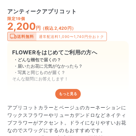
アンティークアプリコット
限定
19個
2,200
円
（税込 2,420円）
送料無料
通常配送料1,090〜1,740円分おトク
FLOWERをはじめてご利用の方へ
どんな梱包で届くの？
届いたお花に元気がなかったら？
写真と同じものが届く？
そんな疑問にお答えします！
もっと見る
どんな梱包で届くの？
出荷前に水揚げ（花が水を吸いやすくなる処理）を施
アプリコットカラーとベージュのカーネーションに
し、専用ボックスに丁寧に梱包してお届けしています。
ワックスフラワーやリューカデンドロなどネイティ
きゅっとまとめられて一見窮屈そうに見えますが、輸送
ブフラワーがアクセント。ドライになりやすいお花
中の衝撃による折れや擦れを軽減する効果があります。
なのでスワッグにするのもおすすめです。