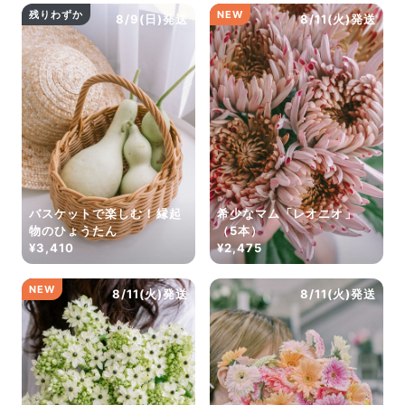
だけ写真のイメージに近いものをお届けできるように人
残りわずか
NEW
8/9(日)発送
8/11(火)発送
の目でチェックをしています。
バスケットで楽しむ！縁起
希少なマム「レオニオ」
物のひょうたん
（5本）
¥3,410
¥2,475
よくある質問
NEW
8/11(火)発送
8/11(火)発送
Q. 毎月自動でお花が届くサービスですか？
いいえ、毎月自動でお届けするサービスではありません。好
きな時に好きな花をご注文いただけます。
Q. 配送できないエリアはありますか？
ただいま沖縄・離島エリアへの配送には対応しておりませ
ん。ご了承ください。