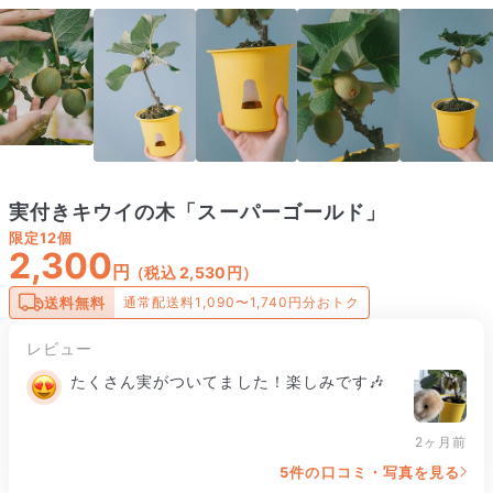
実付きキウイの木「スーパーゴールド」
限定
12個
2,300
円
（税込 2,530円）
送料無料
通常配送料1,090〜1,740円分おトク
レビュー
たくさん実がついてました！楽しみです🎶
2ヶ月前
5件の口コミ・写真を見る