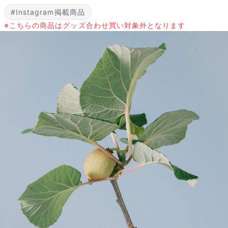
#Instagram掲載商品
※こちらの商品はグッズ合わせ買い対象外となります
よくある質問
Q. 毎月自動でお花が届くサービスですか？
いいえ、毎月自動でお届けするサービスではありません。好きな時
に好きな花をご注文いただけます。
Q. 配送できないエリアはありますか？
ただいま沖縄・離島エリアへの配送には対応しておりません。ご了
承ください。
Q. 配送日時は指定できますか？
お花をベストなタイミングで発送しているため、お届け日の指定は
できません。受け取り時間帯は、発送後にクロネコヤマトのアプリ
から変更可能です。