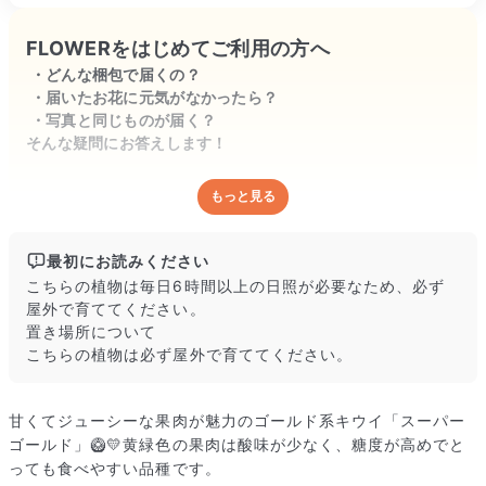
FLOWERをはじめてご利用の方へ
どんな梱包で届くの？
届いたお花に元気がなかったら？
写真と同じものが届く？
そんな疑問にお答えします！
もっと見る
どんな梱包で届くの？
出荷前に水揚げ（花が水を吸いやすくなる処理）を施し、専用
ボックスに丁寧に梱包してお届けしています。きゅっとまとめ
最初にお読みください
られて一見窮屈そうに見えますが、輸送中の衝撃による折れや
こちらの植物は毎日6時間以上の日照が必要なため、必ず
擦れを軽減する効果があります。
屋外で育ててください。
置き場所について
こちらの植物は必ず屋外で育ててください。
甘くてジューシーな果肉が魅力のゴールド系キウイ「スーパー
ゴールド」🥝💛黄緑色の果肉は酸味が少なく、糖度が高めでと
っても食べやすい品種です。