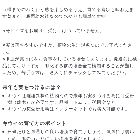
収穫までのわくわく感を楽しめるうえ、育てる喜びも味わえま
す🪴また、底面給水鉢なので水やりも簡単です🫶
5号サイズをお届け。受け皿はついていません。
※実は落ちやすいですが、植物の生理現象なのでご了承くださ
い。
※🐛虫が葉っぱをお食事をしている場合もあります。発送前に検
品しておりますが、羽化する前の場合全て検知することが難し
いため、苦手な方は、念入りにチェックしてみてください。
来年も実をつけるには？
キウイは雌雄異株の植物なので来年も実をつける為には受粉
届いたお花に元気がなかったら？
樹（雄木）が必要です。品種：トムリ、孫悟空など
もし届いたお花に「枯れている」「折れている」などの不備が
キウイの花受粉用粉はインターネットでも購入可能です。
あった場合は、些細なことでもお気軽にサポートまでご連絡く
ださい。ご返金にて補償いたします。
キウイの育て方のポイント
日当たりと風通しの良い場所で育てましょう。強風には弱い
ため、風の当たりにくい場所を選びましょう。