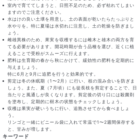
室内で育ててしまうと、日照不足のため、必ず枯れてしまい
ますのでご注意ください。
水はけの良い土壌を用意し、土の表面が乾いたらたっぷりと
水やりを。特に夏場は水切れに注意し、土の乾燥を防ぎまし
ょう。
雌雄異株のため、果実を収穫するには雌木と雄木の両方を育
てる必要があります。開花時期が合う品種を選び、近くに植
えることで受粉がスムーズに行えます。
肥料は生育期の春から秋にかけて、緩効性の肥料を定期的に
与えましょう。
特に6月と9月に追肥を行うと効果的です。
剪定は冬の休眠期（1〜2月）に行い、枝の混み合いを防ぎま
写真と同じものが届く？
しょう。また、夏（7月頃）にも徒長枝を剪定することで、日
商品ページに掲載している写真は、実際にお届けする商品を撮
当たりと風通しが良くなります。剪定後の切り口には殺菌剤
影したものです。お花は生き物なので、どうしても色味やサイ
を塗布し、定期的に樹木の状態をチェックしましょう。
ズ・咲き方に個体差はありますが、できるだけ写真のイメージ
収穫は果実が硬いうちに行い、追熟させてから食べましょ
に近いものをお届けできるように人の目でチェックをしていま
す。
う。
リンゴと一緒にビニール袋に入れて常温で1〜2週間保存する
と、甘みが増します。
キーワード