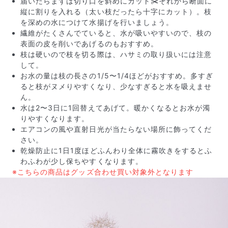
届いたらまずは切り口を斜めにカット✂️それから断面に
縦に割りを入れる（太い枝だったら十字にカット）。枝
を深めの水につけて水揚げを行いましょう。
繊維がたくさんでていると、水が吸いやすいので、枝の
表面の皮を削いであげるのもおすすめ。
枝は硬いので枝を切る際は、ハサミの取り扱いには注意
して。
お水の量は枝の長さの1/5〜1/4ほどがおすすめ。多すぎ
ると枝がヌメりやすくなり、少なすぎると水を吸えませ
ん。
水は2〜3日に1回替えてあげて。暖かくなるとお水が濁
りやすくなります。
写真と同じものが届く？
エアコンの風や直射日光が当たらない場所に飾ってくだ
商品ページに掲載している写真は、実際にお届けする商
さい。
品を撮影したものです。お花は生き物なので、どうして
乾燥防止に1日1度ほどふんわり全体に霧吹きをするとふ
も色味やサイズ・咲き方に個体差はありますが、できる
わふわが少し保ちやすくなります。
だけ写真のイメージに近いものをお届けできるように人
※こちらの商品はグッズ合わせ買い対象外となります
の目でチェックをしています。