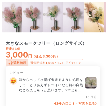
大きなスモークツリー（ロングサイズ）
限定
86個
3,000
円
（税込 3,300円）
送料無料
通常配送料1,090〜1,740円分おトク
レビュー
箱から出して水揚げ出来るように処理を
して、とりあえずドライになる前の自然
な姿を楽しもうと思います。2本ともグ
リーンっぽい物で、すこーしピンクっぽ
1ヶ月前
い部分もありました。ホントは全体ピン
42件の口コミ・写真を見る
クっぽいのを期待してたんですが、これ