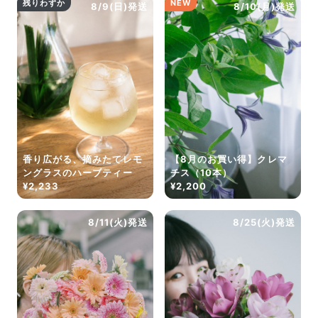
残りわずか
NEW
8/9(日)発送
8/10(月)発送
香り広がる、摘みたてレモ
【8月のお買い得】クレマ
ングラスのハーブティー
チス（10本）
¥2,233
¥2,200
8/11(火)発送
8/25(火)発送