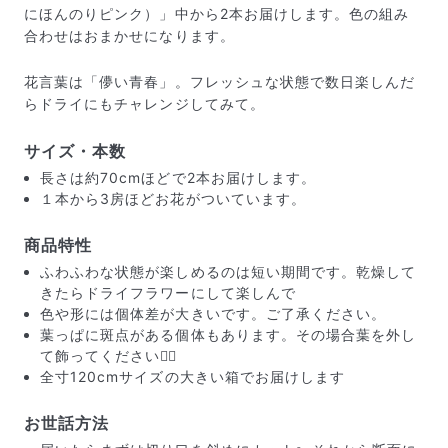
にほんのりピンク）」中から2本お届けします。色の組み
合わせはおまかせになります。
花言葉は「儚い青春」。フレッシュな状態で数日楽しんだ
らドライにもチャレンジしてみて。
サイズ・本数
長さは約70cmほどで2本お届けします。
１本から3房ほどお花がついています。
商品特性
ふわふわな状態が楽しめるのは短い期間です。乾燥して
きたらドライフラワーにして楽しんで
色や形には個体差が大きいです。ご了承ください。
届いたお花に元気がなかったら？
葉っぱに斑点がある個体もあります。その場合葉を外し
もし届いたお花に「枯れている」「折れている」などの
て飾ってください🙇‍♀️
不備があった場合は、些細なことでもお気軽にサポート
全寸120cmサイズの大きい箱でお届けします
までご連絡ください。ご返金にて補償いたします。
お世話方法