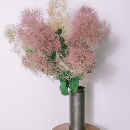
よくある質問
Q. 毎月自動でお花が届くサービスですか？
いいえ、毎月自動でお届けするサービスではありません。好
きな時に好きな花をご注文いただけます。
Q. 配送できないエリアはありますか？
ただいま沖縄・離島エリアへの配送には対応しておりませ
ん。ご了承ください。
Q. 配送日時は指定できますか？
お花をベストなタイミングで発送しているため、お届け日の
指定はできません。受け取り時間帯は、発送後にクロネコヤ
マトのアプリから変更可能です。
Q. 注文後にキャンセルできますか？
ご注文後一定時間内であればキャンセル可能です。