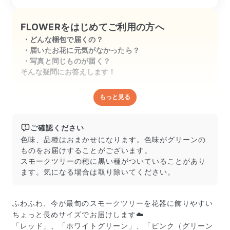
はコレでとても爽やかに。お花も好きで
すが、こうしてグリーンもいいですね。
FLOWERをはじめてご利用の方へ
いつも期待以上のお花が届くので、とて
どんな梱包で届くの？
も嬉しく楽しみです。
届いたお花に元気がなかったら？
写真と同じものが届く？
そんな疑問にお答えします！
もっと見る
どんな梱包で届くの？
出荷前に水揚げ（花が水を吸いやすくなる処理）を施
し、専用ボックスに丁寧に梱包してお届けしています。
ご確認ください
きゅっとまとめられて一見窮屈そうに見えますが、輸送
色味、品種はおまかせになります。色味がグリーンの
中の衝撃による折れや擦れを軽減する効果があります。
ものをお届けすることがございます。
スモークツリーの穂に黒い種がついていることがあり
ます。気になる場合は取り除いてください。
ふわふわ、今が最旬のスモークツリーを花器に飾りやすい
ちょっと長めサイズでお届けします☁️
「レッド」、「ホワイトグリーン」、「ピンク（グリーン