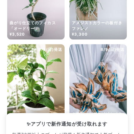
曲がり仕立てのフィカス
アメジストカラーの板付き
「オードリー」
ファレノ
¥3,520
¥3,300
8/9(日)発送
8/9(日)発送
お世話いらずタビビトノキ
レモンの木
（Mサイズ）
✨アプリで新作通知が受け取れます
¥2,915
¥3,410