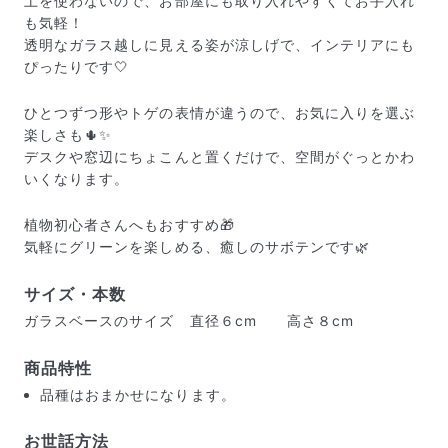
土を使わないので、お部屋にも取り入れやすくてお手入れ
も気軽！
透明なガラス越しに見える姿が涼しげで、インテリアにも
ぴったりです🤍
ひとつずつ形やトゲの表情が違うので、お気に入りを選ぶ
楽しさも🌵✨
デスクや窓辺にちょこんと置くだけで、空間がぐっとかわ
いくなります。
植物初心者さんへもおすすめ🎁
気軽にグリーンを楽しめる、癒しのサボテンです🌿
サイズ・本数
ガラスベースのサイズ 直径６cm 高さ８cm
届いたお花に元気がなかったら？
もし届いたお花に「枯れている」「折れている」などの
商品特性
不備があった場合は、些細なことでもお気軽にサポート
品種はおまかせになります。
までご連絡ください。ご返金にて補償いたします。
お世話方法