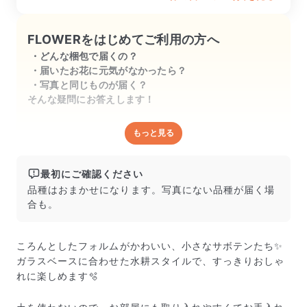
FLOWERをはじめてご利用の方へ
どんな梱包で届くの？
届いたお花に元気がなかったら？
写真と同じものが届く？
そんな疑問にお答えします！
もっと見る
どんな梱包で届くの？
出荷前に水揚げ（花が水を吸いやすくなる処理）を施
し、専用ボックスに丁寧に梱包してお届けしています。
最初にご確認ください
きゅっとまとめられて一見窮屈そうに見えますが、輸送
品種はおまかせになります。写真にない品種が届く場
中の衝撃による折れや擦れを軽減する効果があります。
合も。
ころんとしたフォルムがかわいい、小さなサボテンたち✨
ガラスベースに合わせた水耕スタイルで、すっきりおしゃ
れに楽しめます🫧