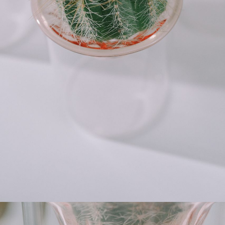
よくある質問
Q. 毎月自動でお花が届くサービスですか？
いいえ、毎月自動でお届けするサービスではありません。好
きな時に好きな花をご注文いただけます。
Q. 配送できないエリアはありますか？
ただいま沖縄・離島エリアへの配送には対応しておりませ
ん。ご了承ください。
Q. 配送日時は指定できますか？
お花をベストなタイミングで発送しているため、お届け日の
指定はできません。受け取り時間帯は、発送後にクロネコヤ
マトのアプリから変更可能です。
Q. 注文後にキャンセルできますか？
ご注文後一定時間内であればキャンセル可能です。