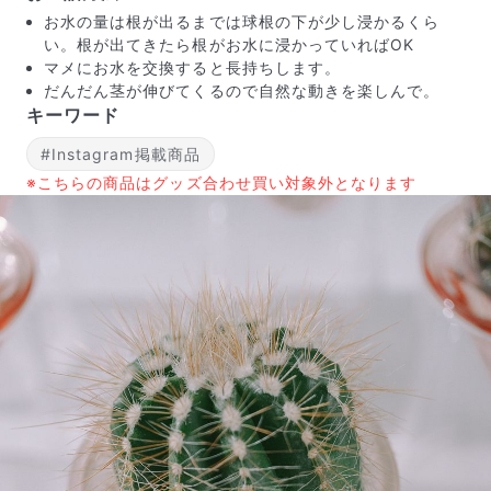
お水の量は根が出るまでは球根の下が少し浸かるくら
い。根が出てきたら根がお水に浸かっていればOK
マメにお水を交換すると長持ちします。
だんだん茎が伸びてくるので自然な動きを楽しんで。
キーワード
#Instagram掲載商品
※こちらの商品はグッズ合わせ買い対象外となります
写真と同じものが届く？
商品ページに掲載している写真は、実際にお届けする商
品を撮影したものです。お花は生き物なので、どうして
も色味やサイズ・咲き方に個体差はありますが、できる
だけ写真のイメージに近いものをお届けできるように人
の目でチェックをしています。