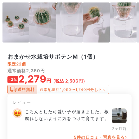
おまかせ水栽培サボテンM（1個）
限定
22個
通常価格2,350円
2,279
-3%
円
（税込 2,506円）
送料無料
通常配送料1,090〜1,740円分おトク
レビュー
ころんとした可愛い子が届きました。根
腐れしないように気をつけて育てます。
2ヶ月前
5件の口コミ・写真を見る