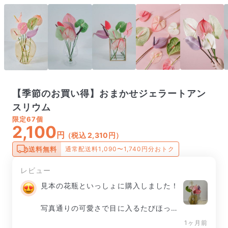
【季節のお買い得】おまかせジェラートアン
スリウム
限定
67個
2,100
円
（税込 2,310円）
送料無料
通常配送料1,090〜1,740円分おトク
レビュー
見本の花瓶といっしょに購入しました！

写真通りの可愛さで目に入るたびほっこ
りします☺️💕
1ヶ月前