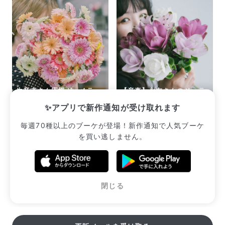
生産者さん応援ガーベラ
【産直】永友さんのジェラ
（15本）
ートクルクマ
✨アプリで新作通知が受け取れます
¥2,365
¥3,080
毎週70種以上のブーケが登場！新作通知で人気ブーケ
を買い逃しません。
販売中のブーケ一覧へ
閉じる