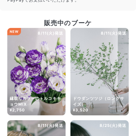
販売中のブーケ
NEW
8/11(火)発送
8/11(火)発送
縁取りカラーのトルコキキ
ドウダンツツジ（ロングサ
ョウMIX
イズ）
¥2,750
¥3,520
8/11(火)発送
8/25(火)発送