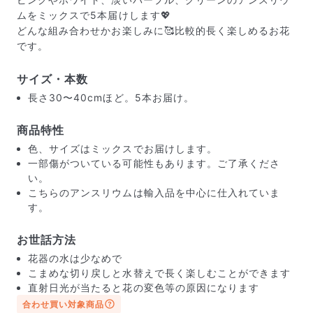
ムをミックスで5本届けします💖
どんな組み合わせかお楽しみに🥰比較的長く楽しめるお花
です。
サイズ・本数
長さ30〜40cmほど。5本お届け。
商品特性
色、サイズはミックスでお届けします。
一部傷がついている可能性もあります。ご了承くださ
い。
こちらのアンスリウムは輸入品を中心に仕入れていま
す。
お世話方法
届いたお花に元気がなかったら？
花器の水は少なめで
もし届いたお花に「枯れている」「折れている」などの
こまめな切り戻しと水替えで長く楽しむことができます
不備があった場合は、些細なことでもお気軽にサポート
直射日光が当たると花の変色等の原因になります
までご連絡ください。ご返金にて補償いたします。
合わせ買い対象商品