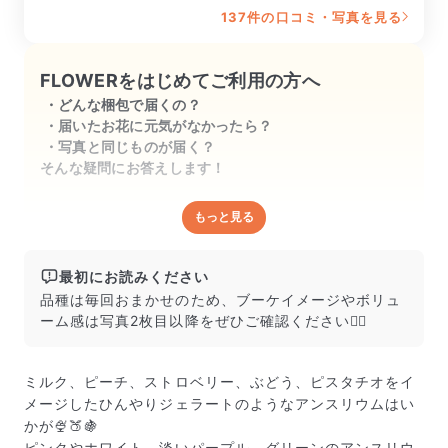
137件の口コミ・写真を見る
FLOWERをはじめてご利用の方へ
どんな梱包で届くの？
届いたお花に元気がなかったら？
写真と同じものが届く？
そんな疑問にお答えします！
もっと見る
どんな梱包で届くの？
出荷前に水揚げ（花が水を吸いやすくなる処理）を施
し、専用ボックスに丁寧に梱包してお届けしています。
最初にお読みください
きゅっとまとめられて一見窮屈そうに見えますが、輸送
品種は毎回おまかせのため、ブーケイメージやボリュ
中の衝撃による折れや擦れを軽減する効果があります。
ーム感は写真2枚目以降をぜひご確認ください💁‍♀️
ミルク、ピーチ、ストロベリー、ぶどう、ピスタチオをイ
メージしたひんやりジェラートのようなアンスリウムはい
かが🍨🍑🍇
ピンクやホワイト、淡いパープル、グリーンのアンスリウ