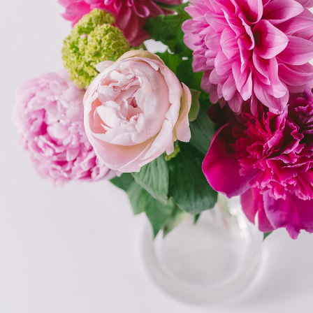
よくある質問
Q. 毎月自動でお花が届くサービスですか？
いいえ、毎月自動でお届けするサービスではありません。好
きな時に好きな花をご注文いただけます。
Q. 配送できないエリアはありますか？
ただいま沖縄・離島エリアへの配送には対応しておりませ
ん。ご了承ください。
Q. 配送日時は指定できますか？
お花をベストなタイミングで発送しているため、お届け日の
指定はできません。受け取り時間帯は、発送後にクロネコヤ
マトのアプリから変更可能です。
Q. 注文後にキャンセルできますか？
ご注文後一定時間内であればキャンセル可能です。