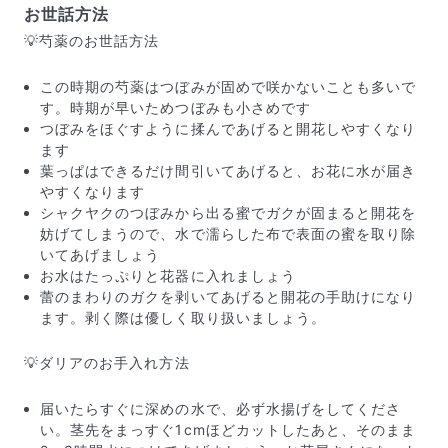
お世話方法
💡芍薬のお世話方法
この時期の芍薬はつぼみが固めで咲かないことも多いで
す。時期が早いためつぼみも小さめです
つぼみをほぐすように揉んであげると開花しやすくなり
ます
葉っぱはできるだけ間引いてあげると、お花に水が届き
やすくなります
シャクヤクのつぼみから出る蜜でガクが固まると開花を
妨げてしまうので、水で濡らした布で表面の蜜を取り除
いてあげましょう
届いたお花に元気がなかったら？
お水はたっぷりと花器に入れましょう
もし届いたお花に「枯れている」「折れている」などの
蕾のまわりのガクを剥いてあげると開花の手助けになり
不備があった場合は、些細なことでもお気軽にサポート
ます。剥く際は優しく取り扱いましょう。
までご連絡ください。ご返金にて補償いたします。
💡ダリアのお手入れ方法
届いたらすぐに深めの水で、必ず水揚げをしてくださ
い。茎先をまっすぐ1cmほどカットしたあと、そのまま