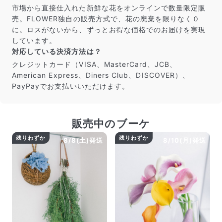
市場から直接仕入れた新鮮な花をオンラインで数量限定販
売。FLOWER独自の販売方式で、花の廃棄を限りなく０
に。ロスがないから、ずっとお得な価格でのお届けを実現
しています。
対応している決済方法は？
クレジットカード（VISA、MasterCard、JCB、
American Express、Diners Club、DISCOVER）、
PayPayでお支払いいただけます。
販売中のブーケ
残りわずか
残りわずか
8/8(土)発送
8/10(月)発送