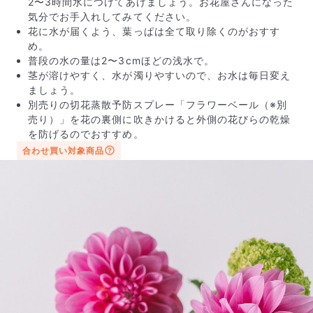
2〜3時間水につけてあげましょう。お花屋さんになった
気分でお手入れしてみてください。
花に水が届くよう、葉っぱは全て取り除くのがおすす
め。
普段の水の量は2〜3cmほどの浅水で。
茎が溶けやすく、水が濁りやすいので、お水は毎日変え
ましょう。
別売りの切花蒸散予防スプレー「フラワーベール（※別
売り）」を花の裏側に吹きかけると外側の花びらの乾燥
写真と同じものが届く？
を防げるのでおすすめ。
商品ページに掲載している写真は、実際にお届けする商
合わせ買い対象商品
品を撮影したものです。お花は生き物なので、どうして
も色味やサイズ・咲き方に個体差はありますが、できる
だけ写真のイメージに近いものをお届けできるように人
の目でチェックをしています。