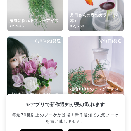
月田さんの森のカラー（7
海風に揺れるブルーアイス
本）
¥2,585
¥2,552
8/25(火)発送
8/9(日)発送
植物100%のフレグランス
【産直】永友さんのジェラ
ボトルキット（パロサント
ートクルクマ
と森の香り）
✨アプリで新作通知が受け取れます
¥3,080
¥2,640
毎週70種以上のブーケが登場！新作通知で人気ブーケ
を買い逃しません。
販売中のブーケ一覧へ