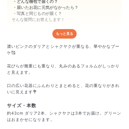
どんな梱包で届くの？
届いたお花に元気がなかったら？
写真と同じものが届く？
そんな疑問にお答えします！
もっと見る
どんな梱包で届くの？
出荷前に水揚げ（花が水を吸いやすくなる処理）を施
濃いピンクのダリアとシャクヤクが重なる、華やかなブー
し、専用ボックスに丁寧に梱包してお届けしています。
ケ🥰
きゅっとまとめられて一見窮屈そうに見えますが、輸送
中の衝撃による折れや擦れを軽減する効果があります。
花びらが幾重にも重なり、丸みのあるフォルムがしっかり
と見えます。
口の広い花器にふんわりとまとめると、花の重なりがきれ
いに見えます💐
サイズ・本数
約43cm ダリア2本、シャクヤクは3本でお届け。グリーン
はおまかせになります。