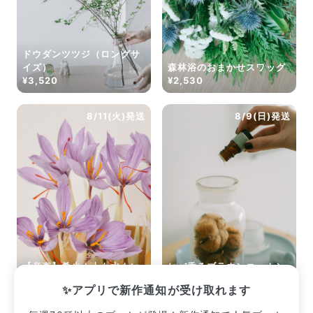
ドウダンツツジ（ロングサ
イズ）
森林浴のおまかせスワッグ
¥3,520
¥2,530
8/11(火)発送
8/9(日)発送
【産直】希少！土も水もい
ヒバ香るブラウンコットン
らない「サフランの球根」
のメディシンボトルキット
✨アプリで新作通知が受け取れます
¥2,420
¥3,300