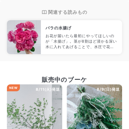
関連する読みもの
バラの水揚げ
お花が届いたら最初にやってほしいの
が「水揚げ」。茎が8割ほど浸かる深い
水に入れてあげることで、水圧で花に
水が届きやすくなります。
販売中のブーケ
NEW
8/11(火)発送
8/9(日)発送