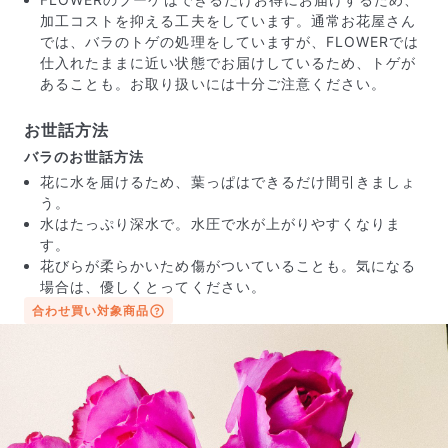
加工コストを抑える工夫をしています。通常お花屋さん
では、バラのトゲの処理をしていますが、FLOWERでは
仕入れたままに近い状態でお届けしているため、トゲが
あることも。お取り扱いには十分ご注意ください。
お世話方法
バラのお世話方法
花に水を届けるため、葉っぱはできるだけ間引きましょ
う。
水はたっぷり深水で。水圧で水が上がりやすくなりま
す。
花びらが柔らかいため傷がついていることも。気になる
場合は、優しくとってください。
届いたお花に元気がなかったら？
合わせ買い対象商品
もし届いたお花に「枯れている」「折れている」などの
不備があった場合は、些細なことでもお気軽にサポート
までご連絡ください。ご返金にて補償いたします。