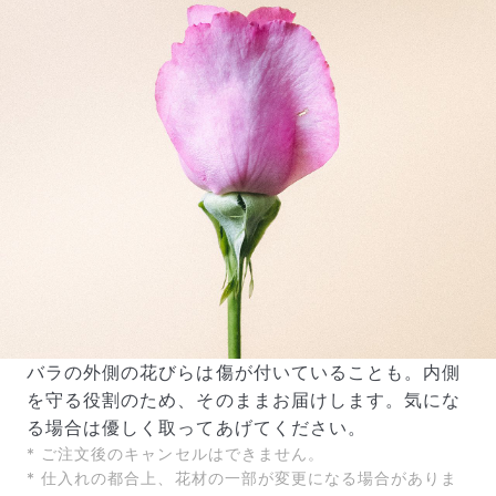
よくある質問
Q. 毎月自動でお花が届くサービスですか？
いいえ、毎月自動でお届けするサービスではありません。好
きな時に好きな花をご注文いただけます。
Q. 配送できないエリアはありますか？
ただいま沖縄・離島エリアへの配送には対応しておりませ
ん。ご了承ください。
Q. 配送日時は指定できますか？
バラの外側の花びらは傷が付いていることも。内側
お花をベストなタイミングで発送しているため、お届け日の
を守る役割のため、そのままお届けします。気にな
指定はできません。受け取り時間帯は、発送後にクロネコヤ
マトのアプリから変更可能です。
る場合は優しく取ってあげてください。
Q. 注文後にキャンセルできますか？
* ご注文後のキャンセルはできません。
ご注文後一定時間内であればキャンセル可能です。
* 仕入れの都合上、花材の一部が変更になる場合がありま