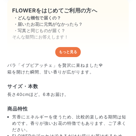
FLOWERをはじめてご利用の方へ
どんな梱包で届くの？
届いたお花に元気がなかったら？
写真と同じものが届く？
そんな疑問にお答えします！
もっと見る
どんな梱包で届くの？
出荷前に水揚げ（花が水を吸いやすくなる処理）を施
バラ「イブピアッチェ」を贅沢に束ねました🌹
し、専用ボックスに丁寧に梱包してお届けしています。
箱を開けた瞬間、甘い香りが広がります。
きゅっとまとめられて一見窮屈そうに見えますが、輸送
中の衝撃による折れや擦れを軽減する効果があります。
サイズ・本数
長さ40cmほど。6本お届け。
商品特性
芳香にエネルギーを使うため、比較的楽しめる期間は短
めです。香りが強いお花の特徴でもあります、ご了承く
ださい。
FLOWERのブーケはできるだけお得にお届けするため、