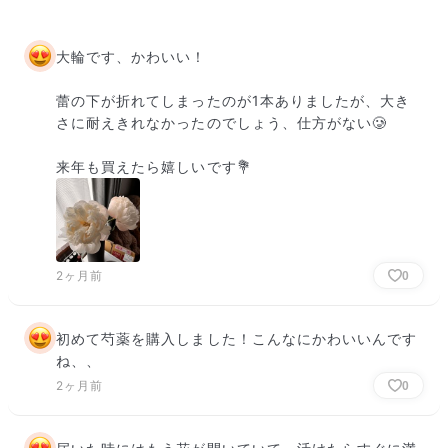
大輪です、かわいい！

蕾の下が折れてしまったのが1本ありましたが、大き
さに耐えきれなかったのでしょう、仕方がない🥲

来年も買えたら嬉しいです💐
2ヶ月前
0
初めて芍薬を購入しました！こんなにかわいいんです
ね、、
2ヶ月前
0