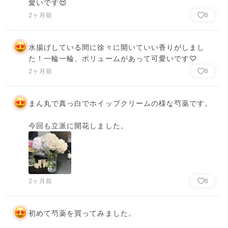
愛いです😍
2ヶ月前
0
水揚げしている間に徐々に開いていい香りがしまし
た！一輪一輪、ボリュームがあって可愛いです♡
2ヶ月前
0
まん丸で真っ白でホイップクリームの様な芍薬です。

今回も立派に開花しました。
2ヶ月前
0
初めて芍薬を買ってみました。
