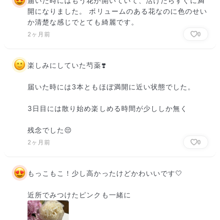
届いた時にはもう花が開いていて、活けたらすぐに満
開になりました。 ボリュームのある花なのに色のせい
か清楚な感じでとても綺麗です。
2ヶ月前
0
楽しみにしていた芍薬❣️

届いた時には3本ともほぼ満開に近い状態でした。

3日目には散り始め楽しめる時間が少ししか無く

残念でした😔
2ヶ月前
0
もっこもこ！少し高かったけどかわいいです🤍

近所でみつけたピンクも一緒に