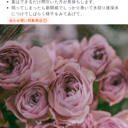
葉はできるだけ間引いた方が長保ちします。
弱ってしまったら新聞紙でしっかり巻いて水切り後深水
につけてしばらく様子をみてあげて。
合わせ買い対象商品
写真と同じものが届く？
商品ページに掲載している写真は、実際にお届けする商
品を撮影したものです。お花は生き物なので、どうして
も色味やサイズ・咲き方に個体差はありますが、できる
だけ写真のイメージに近いものをお届けできるように人
の目でチェックをしています。