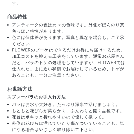
す。
商品特性
アンティークの色は元々の色味です。外側がほんのり茶
色っぽい特性があります。
色には個体差があります。写真と異なる場合も。ご了承
ください
FLOWERのブーケはできるだけお得にお届けするため、
加工コストを抑える工夫をしています。通常お花屋さん
だと、バラのトゲの処理をしていますが、FLOWERでは
仕入れたままに近い状態でお届けしているため、トゲが
あることも。十分ご注意ください。
お世話方法
スプレーバラのお手入れ方法
届いたお花に元気がなかったら？
バラはお水が大好き。たっぷり深水で活けましょう。
もし届いたお花に「枯れている」「折れている」などの
もともと花びらが柔らかく、ふんわりと開く品種です。
不備があった場合は、些細なことでもお気軽にサポート
花首はポキッと折れやすいので優しく扱って。
までご連絡ください。ご返金にて補償いたします。
外側の花びらは汚れていたり傷がついていることも。気
になる場合はやさしく取り除いて下さい。