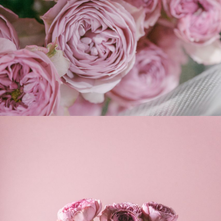
よくある質問
Q. 毎月自動でお花が届くサービスですか？
いいえ、毎月自動でお届けするサービスではありません。好
きな時に好きな花をご注文いただけます。
Q. 配送できないエリアはありますか？
ただいま沖縄・離島エリアへの配送には対応しておりませ
ん。ご了承ください。
Q. 配送日時は指定できますか？
お花をベストなタイミングで発送しているため、お届け日の
指定はできません。受け取り時間帯は、発送後にクロネコヤ
マトのアプリから変更可能です。
Q. 注文後にキャンセルできますか？
ご注文後一定時間内であればキャンセル可能です。