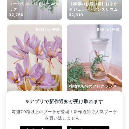
ユーカリのスパイシースワ
【季節のお買い得】おまか
ッグ
せジェラートアンスリウム
¥2,750
¥2,310
8/11(火)発送
8/9(日)発送
植物100%のフレグランス
【産直】希少！土も水もい
ボトルキット（パロサント
らない「サフランの球根」
と森の香り）
✨アプリで新作通知が受け取れます
¥2,420
¥2,640
毎週70種以上のブーケが登場！新作通知で人気ブーケ
を買い逃しません。
販売中のブーケ一覧へ