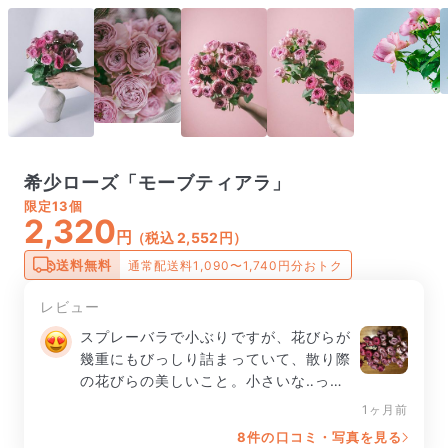
希少ローズ「モーブティアラ」
限定
13個
2,320
円
（税込 2,552円）
送料無料
通常配送料1,090〜1,740円分おトク
レビュー
スプレーバラで小ぶりですが、花びらが
幾重にもびっしり詰まっていて、散り際
の花びらの美しいこと。小さいな‥って
思っていたのが、散り際に満足度が爆上
1ヶ月前
がりしてしまいました♡
8件の口コミ・写真を見る