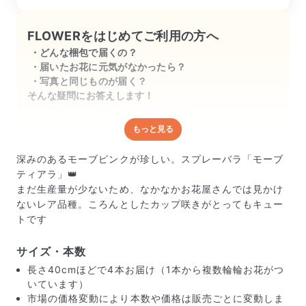
FLOWERをはじめてご利用の方へ
どんな梱包で届くの？
届いたお花に元気がなかったら？
写真と同じものが届く？
そんな疑問にお答えします！
もっと見る
どんな梱包で届くの？
出荷前に水揚げ（花が水を吸いやすくなる処理）を施
深みのあるモーブピンクが珍しい。スプレーバラ「モーブ
し、専用ボックスに丁寧に梱包してお届けしています。
ティアラ」👑
きゅっとまとめられて一見窮屈そうに見えますが、輸送
まだ生産量が少ないため、なかなかお花屋さんでは見かけ
中の衝撃による折れや擦れを軽減する効果があります。
ないレア品種。ころんとしたカップ咲きがとってもキュー
トです
サイズ・本数
長さ40cmほどで4本お届け（1本から複数輪輪お花がつ
いています）
市場の価格変動により本数や価格は販売ごとに変動しま