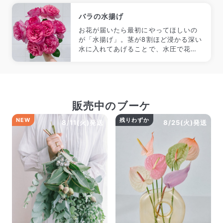
バラの水揚げ
お花が届いたら最初にやってほしいの
が「水揚げ」。茎が8割ほど浸かる深い
水に入れてあげることで、水圧で花に
水が届きやすくなります。
販売中のブーケ
NEW
残りわずか
8/11(火)発送
8/25(火)発送