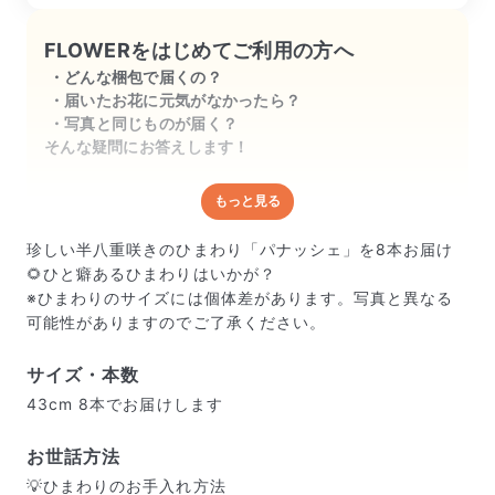
FLOWERをはじめてご利用の方へ
どんな梱包で届くの？
届いたお花に元気がなかったら？
写真と同じものが届く？
そんな疑問にお答えします！
もっと見る
どんな梱包で届くの？
出荷前に水揚げ（花が水を吸いやすくなる処理）を施
珍しい半八重咲きのひまわり「パナッシェ」を8本お届け
し、専用ボックスに丁寧に梱包してお届けしています。
🌻ひと癖あるひまわりはいかが？
きゅっとまとめられて一見窮屈そうに見えますが、輸送
※ひまわりのサイズには個体差があります。写真と異なる
中の衝撃による折れや擦れを軽減する効果があります。
可能性がありますのでご了承ください。
サイズ・本数
43cm 8本でお届けします
お世話方法
💡ひまわりのお手入れ方法