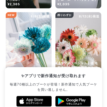
¥2,365
¥2,035
NEW
残りわずか
8/8(土)発送
8/12(水)発送
【サマースペシャル】産地
直送で届く松木園芸のつぼ
希少ガーベラMIX
みガーベラ
✨アプリで新作通知が受け取れます
¥2,431
¥2,552
毎週70種以上のブーケが登場！新作通知で人気ブーケ
を買い逃しません。
販売中のブーケ一覧へ