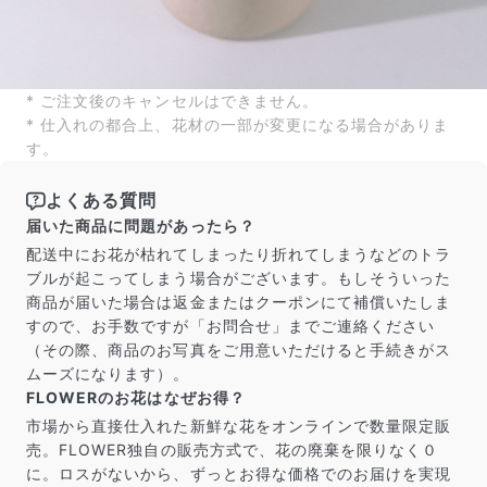
* ご注文後のキャンセルはできません。
* 仕入れの都合上、花材の一部が変更になる場合がありま
す。
よくある質問
よくある質問
届いた商品に問題があったら？
Q. 毎月自動でお花が届くサービスですか？
配送中にお花が枯れてしまったり折れてしまうなどのトラ
いいえ、毎月自動でお届けするサービスではありません。好
ブルが起こってしまう場合がございます。もしそういった
きな時に好きな花をご注文いただけます。
Q. 配送できないエリアはありますか？
商品が届いた場合は返金またはクーポンにて補償いたしま
ただいま沖縄・離島エリアへの配送には対応しておりませ
すので、お手数ですが「お問合せ」までご連絡ください
ん。ご了承ください。
（その際、商品のお写真をご用意いただけると手続きがス
Q. 配送日時は指定できますか？
ムーズになります）。
お花をベストなタイミングで発送しているため、お届け日の
FLOWERのお花はなぜお得？
指定はできません。受け取り時間帯は、発送後にクロネコヤ
市場から直接仕入れた新鮮な花をオンラインで数量限定販
マトのアプリから変更可能です。
Q. 注文後にキャンセルできますか？
売。FLOWER独自の販売方式で、花の廃棄を限りなく０
ご注文後一定時間内であればキャンセル可能です。
に。ロスがないから、ずっとお得な価格でのお届けを実現