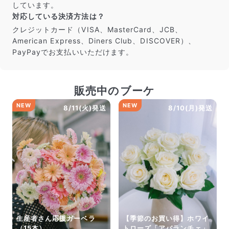
しています。
対応している決済方法は？
クレジットカード（VISA、MasterCard、JCB、
American Express、Diners Club、DISCOVER）、
PayPayでお支払いいただけます。
販売中のブーケ
NEW
NEW
8/11(火)発送
8/10(月)発送
生産者さん応援ガーベラ
【季節のお買い得】ホワイ
（15本）
トローズ「アバランチェ」