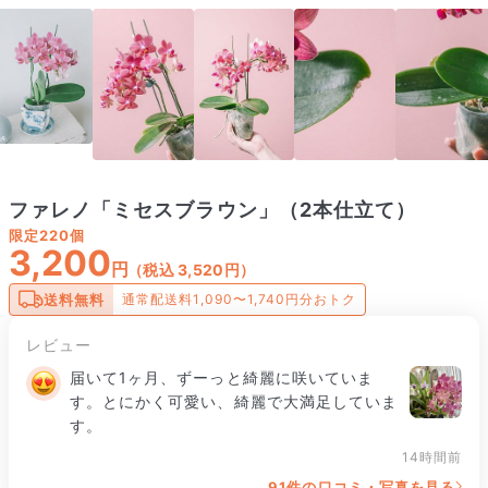
ファレノ「ミセスブラウン」（2本仕立て）
限定
220個
3,200
円
（税込 3,520円）
送料無料
通常配送料1,090〜1,740円分おトク
レビュー
届いて1ヶ月、ずーっと綺麗に咲いていま
す。とにかく可愛い、綺麗で大満足していま
す。
14時間前
91件の口コミ・写真を見る