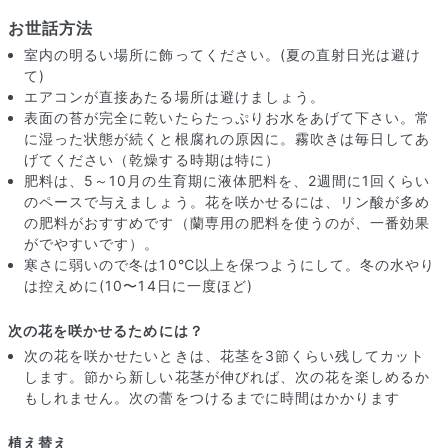
お世話方法
室内の明るい場所に飾ってください。(夏の直射日光は避け
て)
エアコンが直接あたる場所は避けましょう。
表面の苔が完全に乾いたらたっぷりお水をあげて下さい。常
に湿った状態が続くと根腐れの原因に。霧吹きは毎日してあ
げてください（乾燥する時期は特に）
肥料は、5～10月の生育期に液体肥料を、2週間に1回くらい
のペースで与えましょう。花を咲かせるには、リン酸が多め
の肥料がおすすめです（蘭専用の肥料を使うのが、一番効果
がでやすいです）。
寒さに弱いので冬は10℃以上を保つようにして。冬の水やり
写真と同じものが届く？
は控えめに(10〜14日に一度ほど)
商品ページに掲載している写真は、実際にお届けする商品を撮
影したものです。お花は生き物なので、どうしても色味やサイ
次の花を咲かせるためには？
ズ・咲き方に個体差はありますが、できるだけ写真のイメージ
次の花を咲かせたいときは、花茎を3節くらい残してカット
に近いものをお届けできるように人の目でチェックをしていま
します。節から新しい花茎が伸びれば、次の花を楽しめるか
す。
もしれません。次の蕾をつけるまでに時間はかかります
植え替え