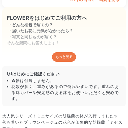
FLOWERをはじめてご利用の方へ
どんな梱包で届くの？
届いたお花に元気がなかったら？
写真と同じものが届く？
そんな疑問にお答えします！
もっと見る
どんな梱包で届くの？
出荷前に水揚げ（花が水を吸いやすくなる処理）を施し、専用
ボックスに丁寧に梱包してお届けしています。きゅっとまとめ
はじめにご確認ください
られて一見窮屈そうに見えますが、輸送中の衝撃による折れや
⚠️器は付属しません。
擦れを軽減する効果があります。
花数が多く、重みがあるので倒れやすいです。重みのあ
る鉢カバーや安定感のある鉢をお使いいただくと安心で
す。
大人気シリーズ！ミニサイズの胡蝶蘭の鉢が入荷しました✨
落ち着いたブラウンベージュの花色が印象的な胡蝶蘭「ミセス