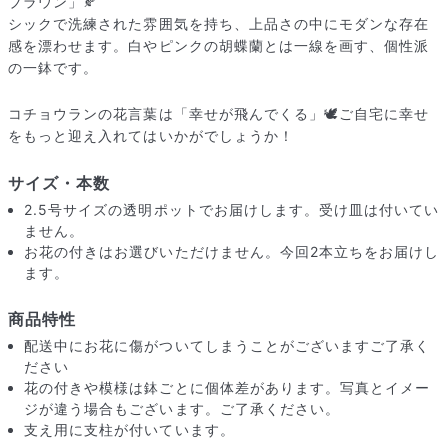
ブラウン」🍂
シックで洗練された雰囲気を持ち、上品さの中にモダンな存在
感を漂わせます。白やピンクの胡蝶蘭とは一線を画す、個性派
の一鉢です。
コチョウランの花言葉は「幸せが飛んでくる」🕊ご自宅に幸せ
をもっと迎え入れてはいかがでしょうか！
サイズ・本数
2.5号サイズの透明ポットでお届けします。受け皿は付いてい
ません。
お花の付きはお選びいただけません。今回2本立ちをお届けし
ます。
商品特性
届いたお花に元気がなかったら？
配送中にお花に傷がついてしまうことがございますご了承く
もし届いたお花に「枯れている」「折れている」などの不備が
ださい
あった場合は、些細なことでもお気軽にサポートまでご連絡く
花の付きや模様は鉢ごとに個体差があります。写真とイメー
ださい。ご返金にて補償いたします。
ジが違う場合もございます。ご了承ください。
支え用に支柱が付いています。