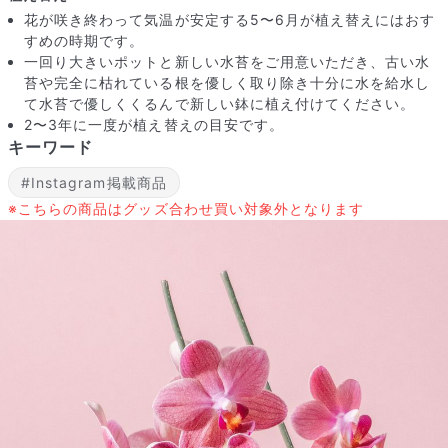
花が咲き終わって気温が安定する5〜6月が植え替えにはおす
すめの時期です。
一回り大きいポットと新しい水苔をご用意いただき、古い水
苔や完全に枯れている根を優しく取り除き十分に水を給水し
て水苔で優しくくるんで新しい鉢に植え付けてください。
2〜3年に一度が植え替えの目安です。
キーワード
#Instagram掲載商品
※こちらの商品はグッズ合わせ買い対象外となります
よくある質問
Q. 毎月自動でお花が届くサービスですか？
いいえ、毎月自動でお届けするサービスではありません。好きな時
に好きな花をご注文いただけます。
Q. 配送できないエリアはありますか？
ただいま沖縄・離島エリアへの配送には対応しておりません。ご了
承ください。
Q. 配送日時は指定できますか？
お花をベストなタイミングで発送しているため、お届け日の指定は
できません。受け取り時間帯は、発送後にクロネコヤマトのアプリ