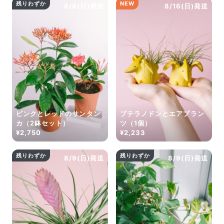
残りわずか
NEW
8/9(日)発送
8/16(日)発送
ピンクとレッドのサンタン
プテラノドンとエアプラン
カ（2鉢セット）
ツ（1個）
¥2,750
¥2,233
残りわずか
残りわずか
8/9(日)発送
8/9(日)発送