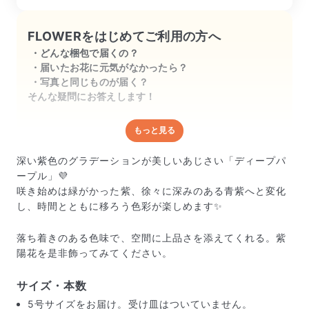
FLOWERをはじめてご利用の方へ
どんな梱包で届くの？
届いたお花に元気がなかったら？
写真と同じものが届く？
そんな疑問にお答えします！
もっと見る
どんな梱包で届くの？
出荷前に水揚げ（花が水を吸いやすくなる処理）を施
深い紫色のグラデーションが美しいあじさい「ディープパ
し、専用ボックスに丁寧に梱包してお届けしています。
ープル」💜
きゅっとまとめられて一見窮屈そうに見えますが、輸送
咲き始めは緑がかった紫、徐々に深みのある青紫へと変化
中の衝撃による折れや擦れを軽減する効果があります。
し、時間とともに移ろう色彩が楽しめます✨
落ち着きのある色味で、空間に上品さを添えてくれる。紫
陽花を是非飾ってみてください。
サイズ・本数
5号サイズをお届け。受け皿はついていません。