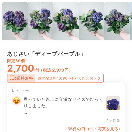
あじさい「ディープパープル」
限定
50個
2,700
円
（税込 2,970円）
送料無料
通常配送料1,090〜1,740円分おトク
レビュー
思っていた以上に立派なサイズでびっく
りしました。

花も8輪咲いています。お色もとても素
2ヶ月前
敵で、見るたびにうっとりしています😍
55件の口コミ・写真を見る