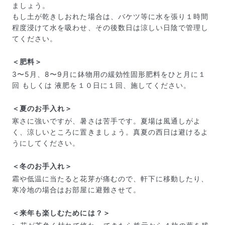
ましょう。
もし土が乾きしおれた場合は、バケツ等に水を張り１時間
程度浸けて水を吸わせ、その後数日は涼しい日陰で管理し
てください。
＜肥料＞
3〜5月、8〜9月に鉢物用の緩効性固形肥料をひと月に１
回 もしくは 液肥を１０日に１回、施してください。
＜夏のお手入れ＞
寒さに強いですが、暑さは苦手です。夏場は風通しがよ
写真と同じものが届く？
く、涼しいところに置きましょう。真夏の西日は避けるよ
商品ページに掲載している写真は、実際にお届けする商
うにしてください。
品を撮影したものです。お花は生き物なので、どうして
も色味やサイズ・咲き方に個体差はありますが、できる
＜冬のお手入れ＞
だけ写真のイメージに近いものをお届けできるように人
の目でチェックをしています。
霜や低温に当たると花芽が痛むので、軒下に移動したり、
寒冷地の場合はお部屋に避難させて。
＜来年も楽しむためには？＞