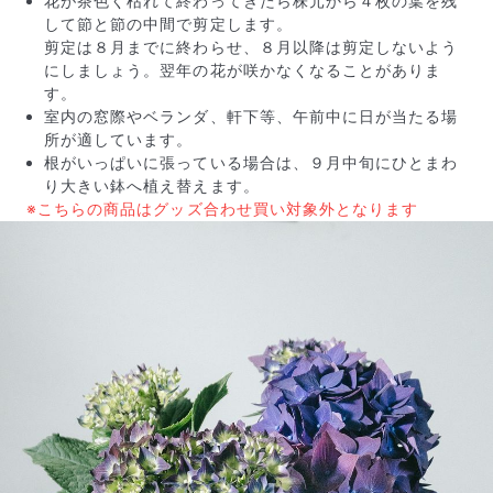
花が茶色く枯れて終わってきたら株元から４枚の葉を残
して節と節の中間で剪定します。
剪定は８月までに終わらせ、８月以降は剪定しないよう
にしましょう。翌年の花が咲かなくなることがありま
す。
室内の窓際やベランダ、軒下等、午前中に日が当たる場
所が適しています。
根がいっぱいに張っている場合は、９月中旬にひとまわ
り大きい鉢へ植え替えます。
※こちらの商品はグッズ合わせ買い対象外となります
よくある質問
Q. 毎月自動でお花が届くサービスですか？
いいえ、毎月自動でお届けするサービスではありません。好
きな時に好きな花をご注文いただけます。
Q. 配送できないエリアはありますか？
ただいま沖縄・離島エリアへの配送には対応しておりませ
ん。ご了承ください。
Q. 配送日時は指定できますか？
お花をベストなタイミングで発送しているため、お届け日の
指定はできません。受け取り時間帯は、発送後にクロネコヤ
マトのアプリから変更可能です。
Q. 注文後にキャンセルできますか？
ご注文後一定時間内であればキャンセル可能です。