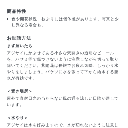
商品特性
色や開花状況、枝ぶりには個体差があります。写真と少
し異なる場合も。
お世話方法
まず届いたら
アジサイにかぶせてある小さな穴開きの透明なビニール
を、ハサミ等で傷つけないように注意しながら切って取り
除いてください。紫陽花は長旅でお疲れ気味、しっかり水
やりをしましょう。バケツに水を張って下から給水する腰
水が有効です。
＜置き場所＞
届いたお花に元気がなかったら？
屋外で直射日光の当たらない風の通る涼しい日陰が適して
もし届いたお花に「枯れている」「折れている」などの
います。
不備があった場合は、些細なことでもお気軽にサポート
までご連絡ください。ご返金にて補償いたします。
＜水やり＞
アジサイは水を好みますので、水が切れないように注意し