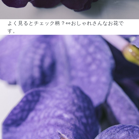
よく見るとチェック柄？👀おしゃれさんなお花で
す。
よくある質問
Q. 毎月自動でお花が届くサービスですか？
いいえ、毎月自動でお届けするサービスではありません。好
きな時に好きな花をご注文いただけます。
Q. 配送できないエリアはありますか？
ただいま沖縄・離島エリアへの配送には対応しておりませ
ん。ご了承ください。
Q. 配送日時は指定できますか？
お花をベストなタイミングで発送しているため、お届け日の
指定はできません。受け取り時間帯は、発送後にクロネコヤ
マトのアプリから変更可能です。
Q. 注文後にキャンセルできますか？
ご注文後一定時間内であればキャンセル可能です。