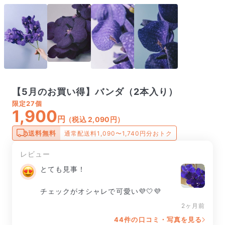
【5月のお買い得】バンダ（2本入り）
限定
27個
1,900
円
（税込 2,090円）
送料無料
通常配送料1,090〜1,740円分おトク
レビュー
とても見事！

チェックがオシャレで可愛い💜🤍💜
2ヶ月前
44件の口コミ・写真を見る