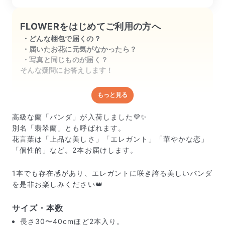
FLOWERをはじめてご利用の方へ
どんな梱包で届くの？
届いたお花に元気がなかったら？
写真と同じものが届く？
そんな疑問にお答えします！
もっと見る
どんな梱包で届くの？
出荷前に水揚げ（花が水を吸いやすくなる処理）を施
高級な蘭「バンダ」が入荷しました💜✨
し、専用ボックスに丁寧に梱包してお届けしています。
別名「翡翠蘭」とも呼ばれます。
きゅっとまとめられて一見窮屈そうに見えますが、輸送
花言葉は「上品な美しさ」「エレガント」「華やかな恋」
中の衝撃による折れや擦れを軽減する効果があります。
「個性的」など。2本お届けします。
1本でも存在感があり、エレガントに咲き誇る美しいバンダ
を是非お楽しみください👑
サイズ・本数
長さ30〜40cmほど2本入り。