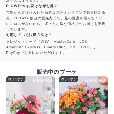
ムーズになります）。
FLOWERのお花はなぜお得？
市場から直接仕入れた新鮮な花をオンラインで数量限定販
売。FLOWER独自の販売方式で、花の廃棄を限りなく０
に。ロスがないから、ずっとお得な価格でのお届けを実現
しています。
対応している決済方法は？
クレジットカード（VISA、MasterCard、JCB、
American Express、Diners Club、DISCOVER）、
PayPayでお支払いいただけます。
販売中のブーケ
残りわずか
残りわずか
8/9(日)発送
8/11(火)発送