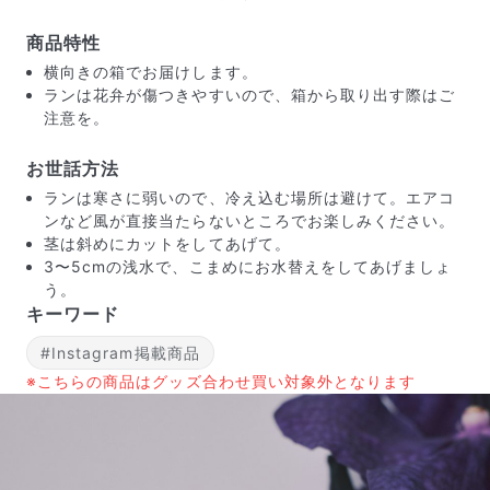
商品特性
横向きの箱でお届けします。
ランは花弁が傷つきやすいので、箱から取り出す際はご
注意を。
お世話方法
ランは寒さに弱いので、冷え込む場所は避けて。エアコ
ンなど風が直接当たらないところでお楽しみください。
茎は斜めにカットをしてあげて。
3〜5cmの浅水で、こまめにお水替えをしてあげましょ
う。
キーワード
#Instagram掲載商品
届いたお花に元気がなかったら？
※こちらの商品はグッズ合わせ買い対象外となります
もし届いたお花に「枯れている」「折れている」などの
不備があった場合は、些細なことでもお気軽にサポート
までご連絡ください。ご返金にて補償いたします。