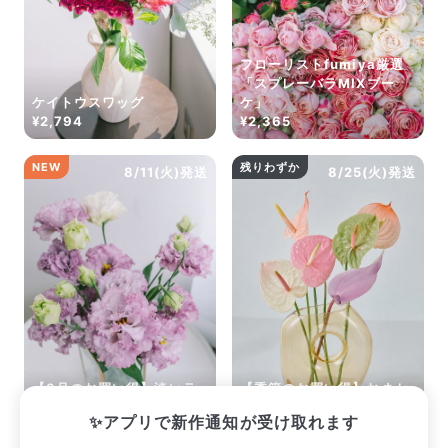
フローリストfumiya厳選
「スプレーバラMIXブー
ケイトウスワッグ
ケ」
¥2,794
¥2,365
NEW
残りわずか
8/11(火)発送
8/25(火)発送
【8月のお買い得】淡いラ
【季節のお買い得】おまか
ベンダーのトルコキキョウ
せジェラートアンスリウム
✨アプリで新作通知が受け取れます
¥2,277
¥2,310