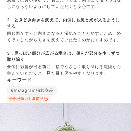
しにならないようにしていただくと安心です。
2．ときどき向きを変えて、内側にも風と光が入るように
する
同じ面がずっと内側になると湿気がこもりやすいため、軽
くほぐしながら向きを変えていただくのがおすすめです。
3．黒っぽい部分が広がる場合は、傷んだ部分を少しずつ
取り除く
全体に影響が出る前に、指でやさしく取り除ける範囲から
写真と同じものが届く？
整えていただくと、見た目も保ちやすくなります。
商品ページに掲載している写真は、実際にお届けする商
キーワード
品を撮影したものです。お花は生き物なので、どうして
#Instagram掲載商品
も色味やサイズ・咲き方に個体差はありますが、できる
だけ写真のイメージに近いものをお届けできるように人
合わせ買い対象商品
の目でチェックをしています。