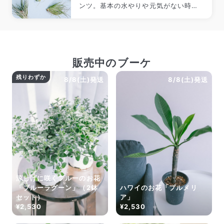
ンツ。基本の水やりや元気がない時の
対処方法など、長く楽しむためのコツ
をご紹介します。
販売中のブーケ
残りわずか
8/8(土)発送
8/8(土)発送
涼しげに咲くブルーのお花
「ブルーラグーン」（2鉢
ハワイのお花「プルメリ
セット）
ア」
¥2,530
¥2,530