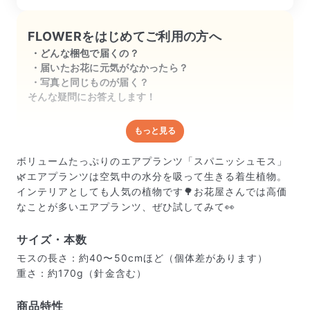
FLOWERをはじめてご利用の方へ
どんな梱包で届くの？
届いたお花に元気がなかったら？
写真と同じものが届く？
そんな疑問にお答えします！
もっと見る
どんな梱包で届くの？
出荷前に水揚げ（花が水を吸いやすくなる処理）を施
ボリュームたっぷりのエアプランツ「スパニッシュモス」
し、専用ボックスに丁寧に梱包してお届けしています。
🌿エアプランツは空気中の水分を吸って生きる着生植物。
きゅっとまとめられて一見窮屈そうに見えますが、輸送
インテリアとしても人気の植物です🌳お花屋さんでは高価
中の衝撃による折れや擦れを軽減する効果があります。
なことが多いエアプランツ、ぜひ試してみて👀
サイズ・本数
モスの長さ：約40〜50cmほど（個体差があります）
重さ：約170g（針金含む）
商品特性