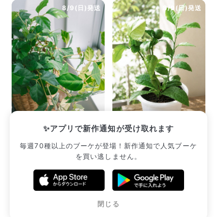
8/9(日)発送
8/9(日)発送
グレープアイビー
レモンの木
✨アプリで新作通知が受け取れます
¥2,420
¥2,915
毎週70種以上のブーケが登場！新作通知で人気ブーケ
を買い逃しません。
販売中のブーケ一覧へ
閉じる