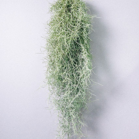
よくある質問
Q. 毎月自動でお花が届くサービスですか？
いいえ、毎月自動でお届けするサービスではありません。好
きな時に好きな花をご注文いただけます。
Q. 配送できないエリアはありますか？
ただいま沖縄・離島エリアへの配送には対応しておりませ
ん。ご了承ください。
Q. 配送日時は指定できますか？
お花をベストなタイミングで発送しているため、お届け日の
指定はできません。受け取り時間帯は、発送後にクロネコヤ
マトのアプリから変更可能です。
Q. 注文後にキャンセルできますか？
ご注文後一定時間内であればキャンセル可能です。