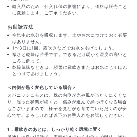
輸入品のため、仕入れ値の影響により、価格は販売ごと
に変動します。ご了承ください。
お世話方法
空気中の水分を吸収します。土やお水につけておく必要
はありません。
1〜3日に1回、霧吹きなどでお水をあげましょう。
寒さと乾燥は苦手です。できるだけ暖かく湿度の高いと
ころに飾って。
乾燥気味なときは、頻繁に霧吹きまたはお水にじゃぼん
とつけてあげましょう。
＜内側が黒く変色している場合＞
スパニッシュモスは、株の内側が光や風が当たりにくくな
届いたお花に元気がなかったら？
り、湿った状態が続くと、傷みが進んで黒っぽくなる場合
もし届いたお花に「枯れている」「折れている」などの
もございますので、様子を見ながら育てていただくのが安
不備があった場合は、些細なことでもお気軽にサポート
心です。よろしければ以下のお手入れをお試しください。
までご連絡ください。ご返金にて補償いたします。
1．霧吹きのあとは、しっかり乾く環境に置く
風通しの良い場所で、表面だけでなく内側まで湿りっぱな