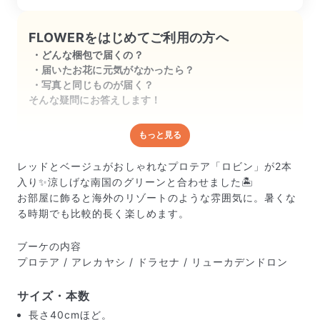
FLOWERをはじめてご利用の方へ
どんな梱包で届くの？
届いたお花に元気がなかったら？
写真と同じものが届く？
そんな疑問にお答えします！
もっと見る
どんな梱包で届くの？
出荷前に水揚げ（花が水を吸いやすくなる処理）を施
レッドとベージュがおしゃれなプロテア「ロビン」が2本
し、専用ボックスに丁寧に梱包してお届けしています。
入り✨涼しげな南国のグリーンと合わせました🏝️
きゅっとまとめられて一見窮屈そうに見えますが、輸送
お部屋に飾ると海外のリゾートのような雰囲気に。暑くな
中の衝撃による折れや擦れを軽減する効果があります。
る時期でも比較的長く楽しめます。
ブーケの内容
プロテア / アレカヤシ / ドラセナ / リューカデンドロン
サイズ・本数
長さ40cmほど。