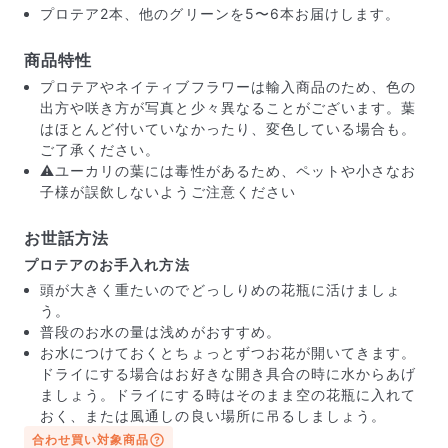
プロテア2本、他のグリーンを5〜6本お届けします。
商品特性
プロテアやネイティブフラワーは輸入商品のため、色の
出方や咲き方が写真と少々異なることがございます。葉
はほとんど付いていなかったり、変色している場合も。
ご了承ください。
⚠️ユーカリの葉には毒性があるため、ペットや小さなお
子様が誤飲しないようご注意ください
お世話方法
プロテアのお手入れ方法
頭が大きく重たいのでどっしりめの花瓶に活けましょ
う。
届いたお花に元気がなかったら？
普段のお水の量は浅めがおすすめ。
もし届いたお花に「枯れている」「折れている」などの
お水につけておくとちょっとずつお花が開いてきます。
不備があった場合は、些細なことでもお気軽にサポート
ドライにする場合はお好きな開き具合の時に水からあげ
までご連絡ください。ご返金にて補償いたします。
ましょう。ドライにする時はそのまま空の花瓶に入れて
おく、または風通しの良い場所に吊るしましょう。
合わせ買い対象商品