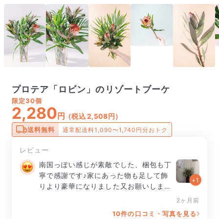
プロテア「ロビン」のリゾートブーケ
限定
30個
2,280
円
（税込 2,508円）
送料無料
通常配送料1,090〜1,740円分おトク
レビュー
南国っぽい感じが素敵でした、梱包も丁
寧で感謝です♪家にあった物も足して飾
+1
りより豪華になりました又お願いします
😊
2ヶ月前
10件の口コミ・写真を見る