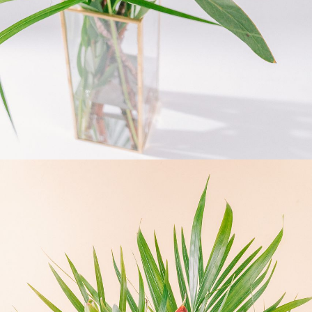
よくある質問
Q. 毎月自動でお花が届くサービスですか？
いいえ、毎月自動でお届けするサービスではありません。好
きな時に好きな花をご注文いただけます。
Q. 配送できないエリアはありますか？
ただいま沖縄・離島エリアへの配送には対応しておりませ
ん。ご了承ください。
Q. 配送日時は指定できますか？
お花をベストなタイミングで発送しているため、お届け日の
指定はできません。受け取り時間帯は、発送後にクロネコヤ
マトのアプリから変更可能です。
Q. 注文後にキャンセルできますか？
ご注文後一定時間内であればキャンセル可能です。