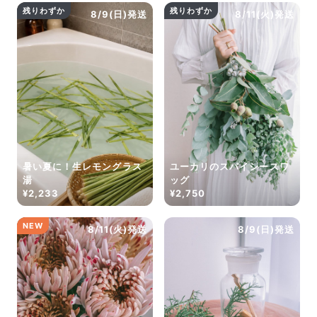
残りわずか
残りわずか
8/9(日)発送
8/11(火)発送
暑い夏に！生レモングラス
ユーカリのスパイシースワ
湯
ッグ
¥2,233
¥2,750
NEW
8/11(火)発送
8/9(日)発送