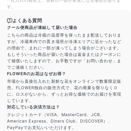
* 仕入れの都合上、花材の一部が変更になる場合がありま
す。
よくある質問
クール便商品が凍結して届いた場合
こちらの商品は冷蔵の温度帯を保ったまま配送しておりま
すが、冷蔵車内での置き場所が冷凍エリアに近かったなど
の理由で、まれに一部が凍ってしまう場合がございます。
もしそういった商品が届いた場合は返金またはクーポンに
て補償いたしますので、お手数ですが「お問い合わせ」ま
でご連絡ください。
FLOWERのお花はなぜお得？
市場から直接仕入れた新鮮な花をオンラインで数量限定販
売。FLOWER独自の販売方式で、花の廃棄を限りなく０
に。ロスがないから、ずっとお得な価格でのお届けを実現
しています。
対応している決済方法は？
クレジットカード（VISA、MasterCard、JCB、
American Express、Diners Club、DISCOVER）、
PayPayでお支払いいただけます。