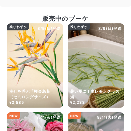
販売中のブーケ
残りわずか
残りわずか
8/9(日)発送
8/9(日)発送
幸せを呼ぶ「極楽鳥花」
暑い夏に！生レモングラス
（セミロングサイズ）
湯
¥2,585
¥2,233
NEW
NEW
8/11(火)発送
8/11(火)発送