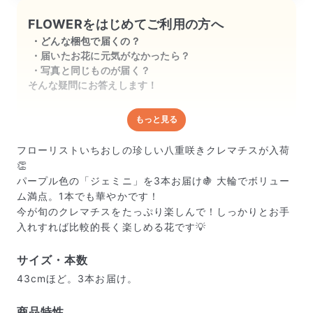
FLOWERをはじめてご利用の方へ
どんな梱包で届くの？
届いたお花に元気がなかったら？
写真と同じものが届く？
そんな疑問にお答えします！
もっと見る
どんな梱包で届くの？
出荷前に水揚げ（花が水を吸いやすくなる処理）を施
フローリストいちおしの珍しい八重咲きクレマチスが入荷
し、専用ボックスに丁寧に梱包してお届けしています。
👏
きゅっとまとめられて一見窮屈そうに見えますが、輸送
パープル色の「ジェミニ」を3本お届け🍇 大輪でボリュー
中の衝撃による折れや擦れを軽減する効果があります。
ム満点。1本でも華やかです！
今が旬のクレマチスをたっぷり楽しんで！しっかりとお手
入れすれば比較的長く楽しめる花です💡
サイズ・本数
43cmほど。3本お届け。
商品特性