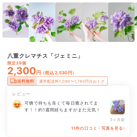
八重クレマチス「ジェミニ」
限定
39個
2,300
円
（税込 2,530円）
送料無料
通常配送料1,090〜1,740円分おトク
レビュー
可憐で持ちも良くて毎日癒されてま
す！！約1週間経ちますがまだ元気！
3ヶ月前
11件の口コミ・写真を見る