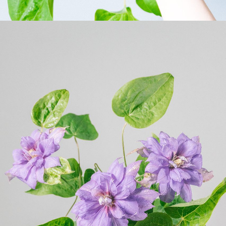
よくある質問
Q. 毎月自動でお花が届くサービスですか？
いいえ、毎月自動でお届けするサービスではありません。好
きな時に好きな花をご注文いただけます。
Q. 配送できないエリアはありますか？
ただいま沖縄・離島エリアへの配送には対応しておりませ
ん。ご了承ください。
Q. 配送日時は指定できますか？
お花をベストなタイミングで発送しているため、お届け日の
指定はできません。受け取り時間帯は、発送後にクロネコヤ
マトのアプリから変更可能です。
Q. 注文後にキャンセルできますか？
ご注文後一定時間内であればキャンセル可能です。