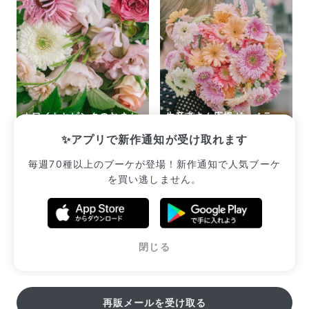
ホワイトとピンクのおまか
生産者さん応援ガーベラ
せブーケ
（15本）
✨アプリで新作通知が受け取れます
¥2,530
¥2,365
毎週70種以上のブーケが登場！新作通知で人気ブーケ
を買い逃しません。
販売中のブーケ一覧へ
閉じる
再販メールを受け取る