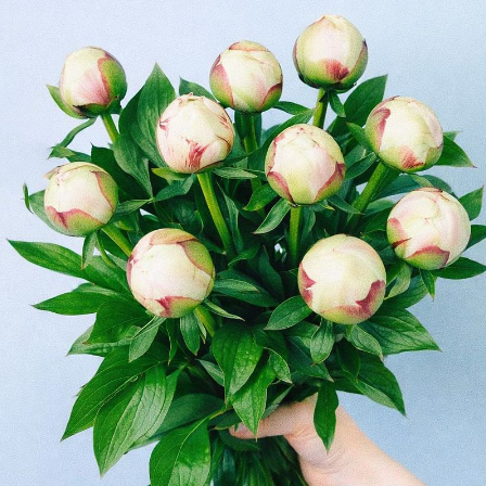
よくある質問
Q. 毎月自動でお花が届くサービスですか？
いいえ、毎月自動でお届けするサービスではありません。好きな時
に好きな花をご注文いただけます。
Q. 配送できないエリアはありますか？
ただいま沖縄・離島エリアへの配送には対応しておりません。ご了
承ください。
Q. 配送日時は指定できますか？
お花をベストなタイミングで発送しているため、お届け日の指定は
できません。受け取り時間帯は、発送後にクロネコヤマトのアプリ
から変更可能です。