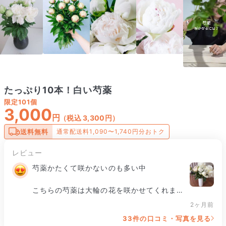
たっぷり10本！白い芍薬
限定
101個
3,000
円
（税込 3,300円）
送料無料
通常配送料1,090〜1,740円分おトク
レビュー
芍薬かたくて咲かないのも多い中

こちらの芍薬は大輪の花を咲かせてくれまし
た

2ヶ月前
33件の口コミ・写真を見る
とても綺麗でした