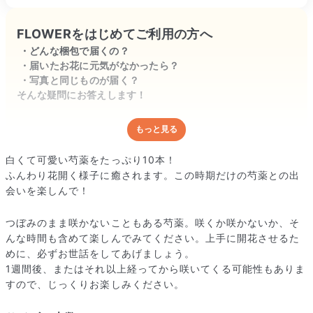
FLOWERをはじめてご利用の方へ
どんな梱包で届くの？
届いたお花に元気がなかったら？
写真と同じものが届く？
そんな疑問にお答えします！
もっと見る
どんな梱包で届くの？
出荷前に水揚げ（花が水を吸いやすくなる処理）を施し、専用
白くて可愛い芍薬をたっぷり10本！
ボックスに丁寧に梱包してお届けしています。きゅっとまとめ
ふんわり花開く様子に癒されます。この時期だけの芍薬との出
られて一見窮屈そうに見えますが、輸送中の衝撃による折れや
会いを楽しんで！
擦れを軽減する効果があります。
つぼみのまま咲かないこともある芍薬。咲くか咲かないか、そ
んな時間も含めて楽しんでみてください。上手に開花させるた
めに、必ずお世話をしてあげましょう。
1週間後、またはそれ以上経ってから咲いてくる可能性もありま
すので、じっくりお楽しみください。