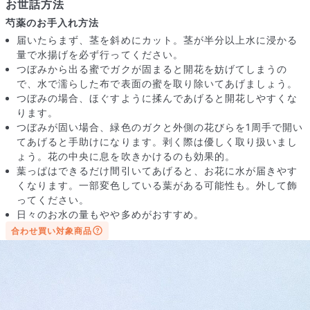
お世話方法
芍薬のお手入れ方法
届いたらまず、茎を斜めにカット。茎が半分以上水に浸かる
量で水揚げを必ず行ってください。
つぼみから出る蜜でガクが固まると開花を妨げてしまうの
で、水で濡らした布で表面の蜜を取り除いてあげましょう。
つぼみの場合、ほぐすように揉んであげると開花しやすくな
ります。
つぼみが固い場合、緑色のガクと外側の花びらを1周手で開い
てあげると手助けになります。剥く際は優しく取り扱いまし
ょう。花の中央に息を吹きかけるのも効果的。
葉っぱはできるだけ間引いてあげると、お花に水が届きやす
写真と同じものが届く？
くなります。一部変色している葉がある可能性も。外して飾
商品ページに掲載している写真は、実際にお届けする商品を撮
ってください。
影したものです。お花は生き物なので、どうしても色味やサイ
日々のお水の量もやや多めがおすすめ。
ズ・咲き方に個体差はありますが、できるだけ写真のイメージ
合わせ買い対象商品
に近いものをお届けできるように人の目でチェックをしていま
す。