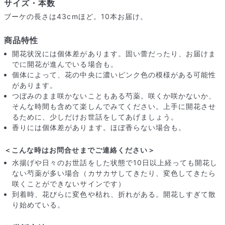
サイズ・本数
ブーケの長さは43cmほど。10本お届け。
商品特性
開花状況には個体差があります。固い蕾だったり、お届けま
でに開花が進んでいる場合も。
個体によって、花の中央に濃いピンク色の模様がある可能性
があります。
つぼみのまま咲かないこともある芍薬。咲くか咲かないか、
そんな時間も含めて楽しんでみてください。上手に開花させ
るために、少しだけお世話をしてあげましょう。
香りには個体差があります。ほぼ香らない場合も。
＜こんな時はお問合せまでご連絡ください＞
水揚げや日々のお世話をした状態で10日以上経っても開花し
届いたお花に元気がなかったら？
ない芍薬が多い場合（カサカサしてきたり、変色してきたら
もし届いたお花に「枯れている」「折れている」などの不備が
咲くことができないサインです）
あった場合は、些細なことでもお気軽にサポートまでご連絡く
到着時、花びらに変色や枯れ、折れがある。開花しすぎて散
ださい。ご返金にて補償いたします。
り始めている。