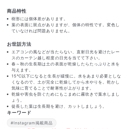
商品特性
樹形には個体差があります。
葉の表面に斑点がありますが、個体の特性です。変色し
ていなければ問題ありません。
お世話方法
エアコンの風などが当たらない、直射日光を避けたレー
スのカーテン越し程度の日光を当てて下さい。
春～秋の生長期は土の表面が乾燥したらたっぷりと水を
与えます。
15℃以下になると生長が緩慢に。水をあまり必要としな
くなるので、土が完全に乾燥してから水やりを。乾かし
気味に育てることで耐寒性が上がります。
乾燥や害虫を防ぐためにもこまめに霧吹きで葉水しまし
届いたお花に元気がなかったら？
ょう。
もし届いたお花に「枯れている」「折れている」などの
徒長した葉は生長期を避け、カットしましょう。
不備があった場合は、些細なことでもお気軽にサポート
キーワード
までご連絡ください。ご返金にて補償いたします。
#Instagram掲載商品