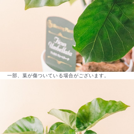
よくある質問
Q. 毎月自動でお花が届くサービスですか？
いいえ、毎月自動でお届けするサービスではありません。好
一部、葉が傷ついている場合がございます。
きな時に好きな花をご注文いただけます。
Q. 配送できないエリアはありますか？
ただいま沖縄・離島エリアへの配送には対応しておりませ
ん。ご了承ください。
Q. 配送日時は指定できますか？
お花をベストなタイミングで発送しているため、お届け日の
指定はできません。受け取り時間帯は、発送後にクロネコヤ
マトのアプリから変更可能です。
Q. 注文後にキャンセルできますか？
ご注文後一定時間内であればキャンセル可能です。