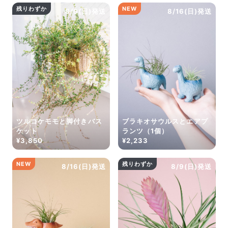
残りわずか
NEW
8/9(日)発送
8/16(日)発送
ツルコケモモと脚付きバス
ブラキオサウルスとエアプ
ケット
ランツ（1個）
¥3,850
¥2,233
NEW
残りわずか
8/16(日)発送
8/9(日)発送