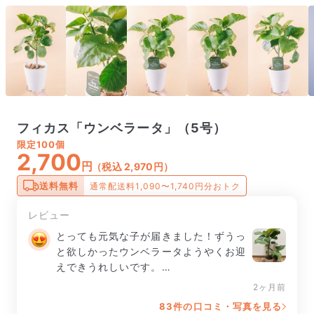
フィカス「ウンベラータ」（5号）
限定
100個
2,700
円
（税込 2,970円）
送料無料
通常配送料1,090〜1,740円分おトク
レビュー
とっても元気な子が届きました！ずうっ
と欲しかったウンベラータようやくお迎
えできうれしいです。

2ヶ月前
梱包も丁寧で綺麗に届きました、たいせ
83件の口コミ・写真を見る
つにしたいと思います。