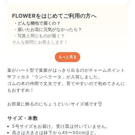
FLOWERをはじめてご利用の方へ
どんな梱包で届くの？
届いたお花に元気がなかったら？
写真と同じものが届く？
そんな疑問にお答えします！
もっと見る
どんな梱包で届くの？
出荷前に水揚げ（花が水を吸いやすくなる処理）を施
葉がハート型で葉脈がはっきり出るのがチャームポイント
し、専用ボックスに丁寧に梱包してお届けしています。
💚フィカス「ウンベラータ」が入荷しました。
きゅっとまとめられて一見窮屈そうに見えますが、輸送
ゴムの木の仲間で丈夫です。育てやすいので初めてさんに
中の衝撃による折れや擦れを軽減する効果があります。
もおすすめ！
お部屋に飾るのにちょうどいいサイズ感です👌
サイズ・本数
5号サイズをお届け。受け皿は付いていません。
高さは大きさは鉢下から45〜50cmほど。