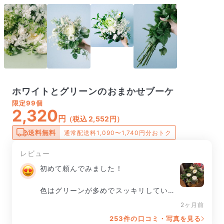
ホワイトとグリーンのおまかせブーケ
限定
99個
2,320
円
（税込 2,552円）
送料無料
通常配送料1,090〜1,740円分おトク
レビュー
初めて頼んでみました！

色はグリーンが多めでスッキリしていま
す。

2ヶ月前
253件の口コミ・写真を見る
ボリュームも有り素敵です。