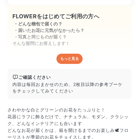
FLOWERをはじめてご利用の方へ
どんな梱包で届くの？
届いたお花に元気がなかったら？
写真と同じものが届く？
そんな疑問にお答えします！
もっと見る
どんな梱包で届くの？
出荷前に水揚げ（花が水を吸いやすくなる処理）を施
し、専用ボックスに丁寧に梱包してお届けしています。
ご確認ください
きゅっとまとめられて一見窮屈そうに見えますが、輸送
内容は毎回おまかせのため、2枚目以降の参考ブーケ
中の衝撃による折れや擦れを軽減する効果があります。
をチェックしてみてください
さわやかな白とグリーンのお花をたっぷりと！
花器にラフに飾るだけで、ナチュラル、モダン、クラシッ
ク、どんなインテリアにも合います
どんなお花が届くかは、箱を開けるまでのお楽しみ🕊️フロ
ーリストが季節のお花をチョイスします。