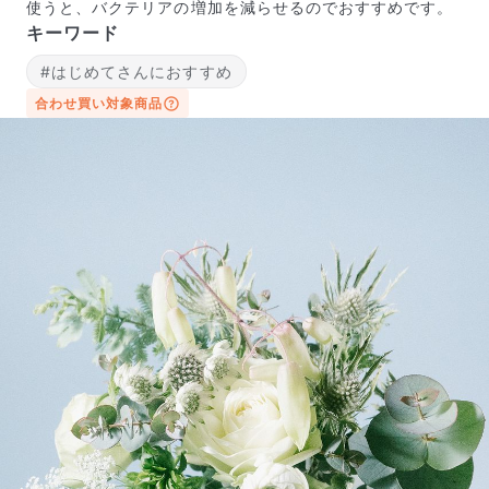
使うと、バクテリアの増加を減らせるのでおすすめです。
キーワード
#はじめてさんにおすすめ
合わせ買い対象商品
よくある質問
Q. 毎月自動でお花が届くサービスですか？
いいえ、毎月自動でお届けするサービスではありません。好
きな時に好きな花をご注文いただけます。
Q. 配送できないエリアはありますか？
ただいま沖縄・離島エリアへの配送には対応しておりませ
ん。ご了承ください。
Q. 配送日時は指定できますか？
お花をベストなタイミングで発送しているため、お届け日の
指定はできません。受け取り時間帯は、発送後にクロネコヤ
マトのアプリから変更可能です。
Q. 注文後にキャンセルできますか？
ご注文後一定時間内であればキャンセル可能です。