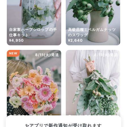
自家製ハーブシロップの手
高級品種！ベルガムナッツ
仕事キット
のスワッグ
¥4,950
¥2,640
NEW
8/11(火)発送
8/11(火)発送
生産者さん応援ガーベラ
ユーカリのスパイシースワ
（15本）
ッグ
✨アプリで新作通知が受け取れます
¥2,365
¥2,750