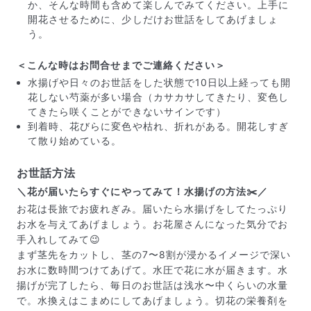
か、そんな時間も含めて楽しんでみてください。上手に
開花させるために、少しだけお世話をしてあげましょ
う。
＜こんな時はお問合せまでご連絡ください＞
水揚げや日々のお世話をした状態で10日以上経っても開
花しない芍薬が多い場合（カサカサしてきたり、変色し
てきたら咲くことができないサインです）
到着時、花びらに変色や枯れ、折れがある。開花しすぎ
て散り始めている。
写真と同じものが届く？
お世話方法
商品ページに掲載している写真は、実際にお届けする商
＼花が届いたらすぐにやってみて！水揚げの方法✂️／
品を撮影したものです。お花は生き物なので、どうして
お花は長旅でお疲れぎみ。届いたら水揚げをしてたっぷり
も色味やサイズ・咲き方に個体差はありますが、できる
お水を与えてあげましょう。お花屋さんになった気分でお
だけ写真のイメージに近いものをお届けできるように人
手入れしてみて😉
の目でチェックをしています。
まず茎先をカットし、茎の7〜8割が浸かるイメージで深い
お水に数時間つけてあげて。水圧で花に水が届きます。水
揚げが完了したら、毎日のお世話は浅水〜中くらいの水量
で。水換えはこまめにしてあげましょう。切花の栄養剤を