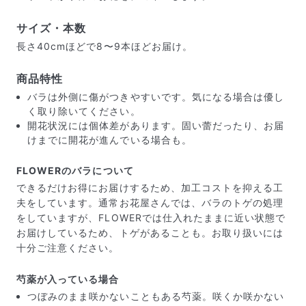
サイズ・本数
長さ40cmほどで8〜9本ほどお届け。
商品特性
バラは外側に傷がつきやすいです。気になる場合は優し
く取り除いてください。
開花状況には個体差があります。固い蕾だったり、お届
けまでに開花が進んでいる場合も。
FLOWERのバラについて
できるだけお得にお届けするため、加工コストを抑える工
夫をしています。通常お花屋さんでは、バラのトゲの処理
をしていますが、FLOWERでは仕入れたままに近い状態で
届いたお花に元気がなかったら？
お届けしているため、トゲがあることも。お取り扱いには
もし届いたお花に「枯れている」「折れている」などの
十分ご注意ください。
不備があった場合は、些細なことでもお気軽にサポート
までご連絡ください。ご返金にて補償いたします。
芍薬が入っている場合
つぼみのまま咲かないこともある芍薬。咲くか咲かない