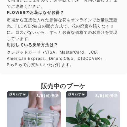
でご連絡ください。
FLOWERのお花はなぜお得？
市場から直接仕入れた新鮮な花をオンラインで数量限定販
売。FLOWER独自の販売方式で、花の廃棄を限りなく０
に。ロスがないから、ずっとお得な価格でのお届けを実現
しています。
対応している決済方法は？
クレジットカード（VISA、MasterCard、JCB、
American Express、Diners Club、DISCOVER）、
PayPayでお支払いいただけます。
販売中のブーケ
残りわずか
残りわずか
8/9(日)発送
8/9(日)発送