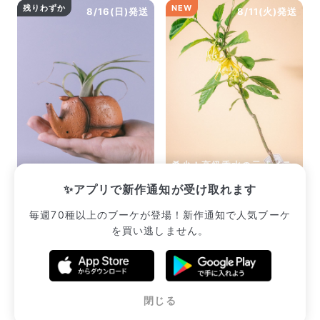
残りわずか
NEW
8/16(日)発送
8/11(火)発送
希少！高級香水の元「イラ
カブトムシとエアプランツ
ンイランの木」
✨アプリで新作通知が受け取れます
¥2,233
¥7,007
毎週70種以上のブーケが登場！新作通知で人気ブーケ
を買い逃しません。
販売中のブーケ一覧へ
閉じる