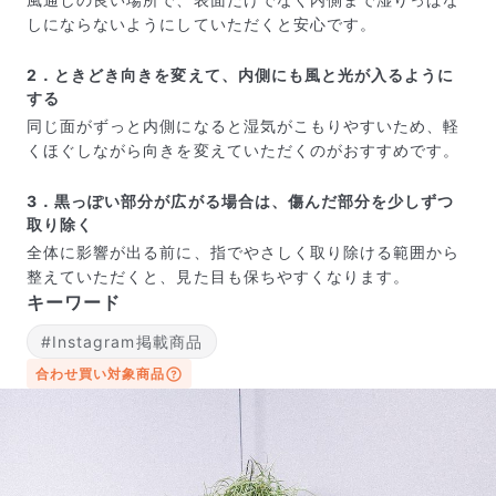
しにならないようにしていただくと安心です。
2．ときどき向きを変えて、内側にも風と光が入るように
する
同じ面がずっと内側になると湿気がこもりやすいため、軽
くほぐしながら向きを変えていただくのがおすすめです。
3．黒っぽい部分が広がる場合は、傷んだ部分を少しずつ
取り除く
全体に影響が出る前に、指でやさしく取り除ける範囲から
写真と同じものが届く？
整えていただくと、見た目も保ちやすくなります。
商品ページに掲載している写真は、実際にお届けする商
キーワード
品を撮影したものです。お花は生き物なので、どうして
#Instagram掲載商品
も色味やサイズ・咲き方に個体差はありますが、できる
だけ写真のイメージに近いものをお届けできるように人
合わせ買い対象商品
の目でチェックをしています。