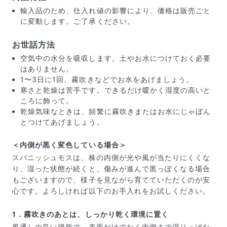
輸入品のため、仕入れ値の影響により、価格は販売ごと
に変動します。ご了承ください。
お世話方法
空気中の水分を吸収します。土やお水につけておく必要
はありません。
1〜3日に1回、霧吹きなどでお水をあげましょう。
寒さと乾燥は苦手です。できるだけ暖かく湿度の高いと
ころに飾って。
乾燥気味なときは、頻繁に霧吹きまたはお水にじゃぼん
とつけてあげましょう。
＜内側が黒く変色している場合＞
スパニッシュモスは、株の内側が光や風が当たりにくくな
届いたお花に元気がなかったら？
り、湿った状態が続くと、傷みが進んで黒っぽくなる場合
もし届いたお花に「枯れている」「折れている」などの
もございますので、様子を見ながら育てていただくのが安
不備があった場合は、些細なことでもお気軽にサポート
心です。よろしければ以下のお手入れをお試しください。
までご連絡ください。ご返金にて補償いたします。
1．霧吹きのあとは、しっかり乾く環境に置く
風通しの良い場所で、表面だけでなく内側まで湿りっぱな