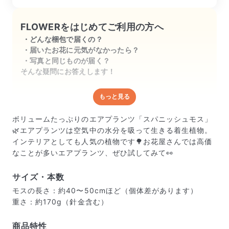
FLOWERをはじめてご利用の方へ
どんな梱包で届くの？
届いたお花に元気がなかったら？
写真と同じものが届く？
そんな疑問にお答えします！
もっと見る
どんな梱包で届くの？
出荷前に水揚げ（花が水を吸いやすくなる処理）を施
ボリュームたっぷりのエアプランツ「スパニッシュモス」
し、専用ボックスに丁寧に梱包してお届けしています。
🌿エアプランツは空気中の水分を吸って生きる着生植物。
きゅっとまとめられて一見窮屈そうに見えますが、輸送
インテリアとしても人気の植物です🌳お花屋さんでは高価
中の衝撃による折れや擦れを軽減する効果があります。
なことが多いエアプランツ、ぜひ試してみて👀
サイズ・本数
モスの長さ：約40〜50cmほど（個体差があります）
重さ：約170g（針金含む）
商品特性