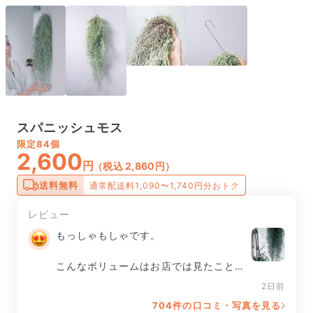
スパニッシュモス
限定
84個
2,600
円
（税込 2,860円）
送料無料
通常配送料1,090〜1,740円分おトク
レビュー
もっしゃもしゃです。

こんなボリュームはお店では見たことな
かったかも！

2日前
704件の口コミ・写真を見る
大切に育てます♪