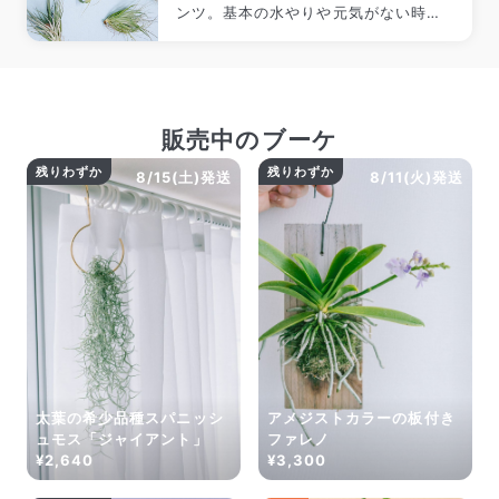
ンツ。基本の水やりや元気がない時の
対処方法など、長く楽しむためのコツ
をご紹介します。
販売中のブーケ
残りわずか
残りわずか
8/15(土)発送
8/11(火)発送
太葉の希少品種スパニッシ
アメジストカラーの板付き
ュモス「ジャイアント」
ファレノ
¥2,640
¥3,300