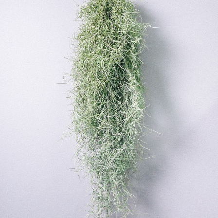
よくある質問
Q. 毎月自動でお花が届くサービスですか？
いいえ、毎月自動でお届けするサービスではありません。好
きな時に好きな花をご注文いただけます。
Q. 配送できないエリアはありますか？
ただいま沖縄・離島エリアへの配送には対応しておりませ
ん。ご了承ください。
Q. 配送日時は指定できますか？
お花をベストなタイミングで発送しているため、お届け日の
指定はできません。受け取り時間帯は、発送後にクロネコヤ
マトのアプリから変更可能です。
Q. 注文後にキャンセルできますか？
ご注文後一定時間内であればキャンセル可能です。