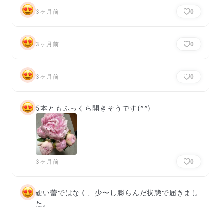
3ヶ月前
0
3ヶ月前
0
3ヶ月前
0
5本ともふっくら開きそうです(^^)
3ヶ月前
0
硬い蕾ではなく、少〜し膨らんだ状態で届きまし
た。
