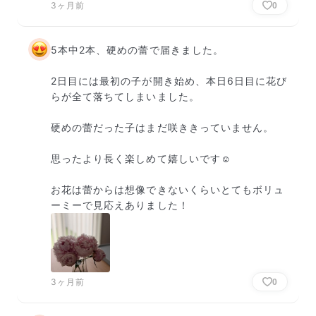
3ヶ月前
0
5本中2本、硬めの蕾で届きました。

2日目には最初の子が開き始め、本日6日目に花び
らが全て落ちてしまいました。

硬めの蕾だった子はまだ咲ききっていません。

思ったより長く楽しめて嬉しいです☺️

お花は蕾からは想像できないくらいとてもボリュ
ーミーで見応えありました！
3ヶ月前
0