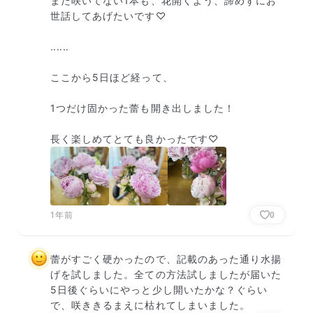
まだ咲いてない1本も、花開くよう、諦めずにお
世話してあげたいです♡

‥‥‥

ここから5日ほど経って、

1つだけ固かった蕾も開き出しました！

長く楽しめてとても良かったです♡
1年前
0
蕾がすごく硬かったので、記載のあった通り水揚
げを試しました。全ての方法試しましたが届いた
5日後ぐらいにやっと少し開いたかな？ぐらい
で、咲ききるまえに枯れてしまいました。