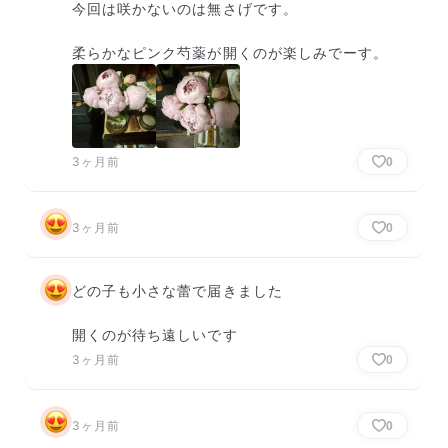
今回は咲かないのは無さげです。

柔らかなピンク芍薬が開くのが楽しみでーす。
3ヶ月前
0
3ヶ月前
0
どの子も小さな蕾で届きました

開くのが待ち遠しいです
3ヶ月前
0
3ヶ月前
0