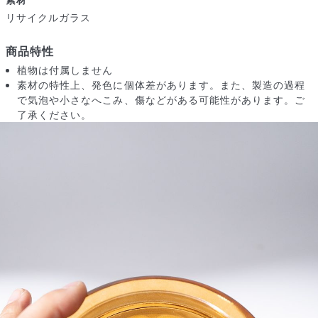
リサイクルガラス
届いたお花に元気がなかったら？
商品特性
もし届いたお花に「枯れている」「折れている」などの不備が
植物は付属しません
あった場合は、些細なことでもお気軽にサポートまでご連絡く
素材の特性上、発色に個体差があります。また、製造の過程
ださい。ご返金にて補償いたします。
で気泡や小さなへこみ、傷などがある可能性があります。ご
了承ください。
写真と同じものが届く？