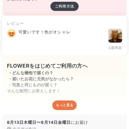
ご利用方法
レビュー
可愛いです！色がオシャレ
2週間前
FLOWERをはじめてご利用の方へ
どんな梱包で届くの？
届いたお花に元気がなかったら？
写真と同じものが届く？
そんな疑問にお答えします！
もっと見る
どんな梱包で届くの？
出荷前に水揚げ（花が水を吸いやすくなる処理）を施し、専用
ボックスに丁寧に梱包してお届けしています。きゅっとまとめ
8月13日木曜日〜8月14日金曜日
にお届け
られて一見窮屈そうに見えますが、輸送中の衝撃による折れや
常温便で配送