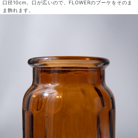
口径10cm。口が広いので、FLOWERのブーケをそのま
いいえ、毎月自動でお届けするサービスではありません。好きな時
ま飾れます。
に好きな花をご注文いただけます。
Q. 配送できないエリアはありますか？
ただいま沖縄・離島エリアへの配送には対応しておりません。ご了
承ください。
Q. 配送日時は指定できますか？
お花をベストなタイミングで発送しているため、お届け日の指定は
できません。受け取り時間帯は、発送後にクロネコヤマトのアプリ
から変更可能です。
Q. 注文後にキャンセルできますか？
ご注文後一定時間内であればキャンセル可能です。