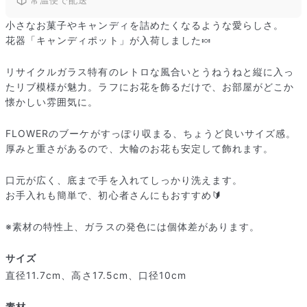
擦れを軽減する効果があります。
小さなお菓子やキャンディを詰めたくなるような愛らしさ。
花器「キャンディポット」が入荷しました🍬
リサイクルガラス特有のレトロな風合いとうねうねと縦に入っ
たリブ模様が魅力。ラフにお花を飾るだけで、お部屋がどこか
懐かしい雰囲気に。
FLOWERのブーケがすっぽり収まる、ちょうど良いサイズ感。
厚みと重さがあるので、大輪のお花も安定して飾れます。
口元が広く、底まで手を入れてしっかり洗えます。
お手入れも簡単で、初心者さんにもおすすめ🔰
※素材の特性上、ガラスの発色には個体差があります。
サイズ
直径11.7cm、高さ17.5cm、口径10cm
素材