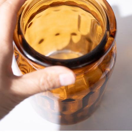
商品ページに掲載している写真は、実際にお届けする商品を撮
影したものです。お花は生き物なので、どうしても色味やサイ
ズ・咲き方に個体差はありますが、できるだけ写真のイメージ
に近いものをお届けできるように人の目でチェックをしていま
す。
よくある質問
Q. 毎月自動でお花が届くサービスですか？