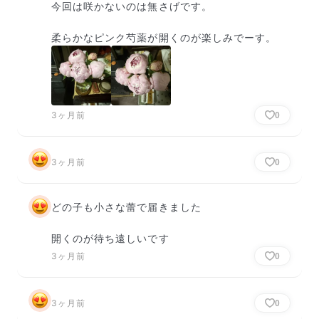
今回は咲かないのは無さげです。

柔らかなピンク芍薬が開くのが楽しみでーす。
3ヶ月前
0
3ヶ月前
0
どの子も小さな蕾で届きました

開くのが待ち遠しいです
3ヶ月前
0
3ヶ月前
0