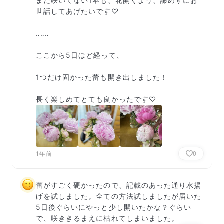
まだ咲いてない1本も、花開くよう、諦めずにお
世話してあげたいです♡

‥‥‥

ここから5日ほど経って、

1つだけ固かった蕾も開き出しました！

長く楽しめてとても良かったです♡
1年前
0
蕾がすごく硬かったので、記載のあった通り水揚
げを試しました。全ての方法試しましたが届いた
5日後ぐらいにやっと少し開いたかな？ぐらい
で、咲ききるまえに枯れてしまいました。