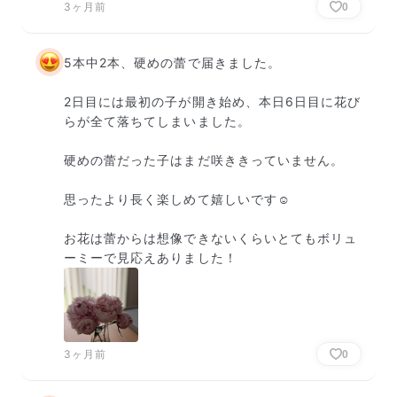
3ヶ月前
0
5本中2本、硬めの蕾で届きました。

2日目には最初の子が開き始め、本日6日目に花び
らが全て落ちてしまいました。

硬めの蕾だった子はまだ咲ききっていません。

思ったより長く楽しめて嬉しいです☺️

お花は蕾からは想像できないくらいとてもボリュ
ーミーで見応えありました！
3ヶ月前
0