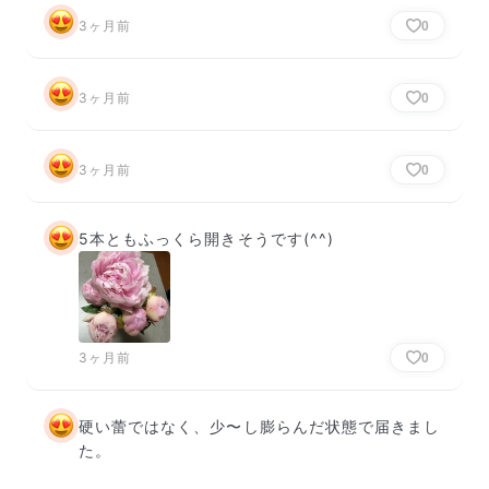
3ヶ月前
0
3ヶ月前
0
3ヶ月前
0
5本ともふっくら開きそうです(^^)
3ヶ月前
0
硬い蕾ではなく、少〜し膨らんだ状態で届きまし
た。
