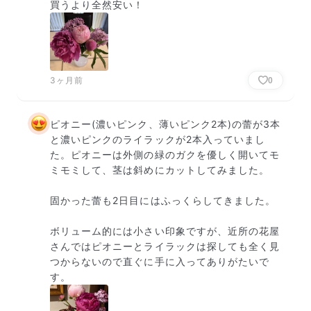
買うより全然安い！
3ヶ月前
0
ピオニー(濃いピンク、薄いピンク2本)の蕾が3本
と濃いピンクのライラックが2本入っていまし
た。ピオニーは外側の緑のガクを優しく開いてモ
ミモミして、茎は斜めにカットしてみました。

固かった蕾も2日目にはふっくらしてきました。

ボリューム的には小さい印象ですが、近所の花屋
さんではピオニーとライラックは探しても全く見
つからないので直ぐに手に入ってありがたいで
す。