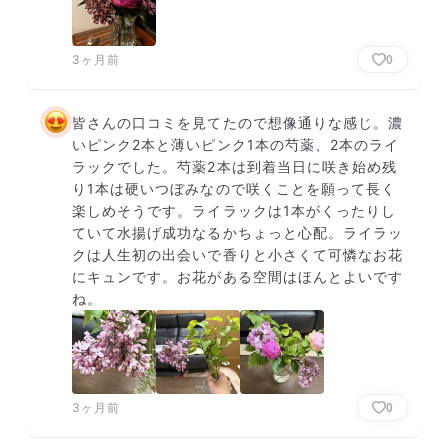
3ヶ月前
0
皆さんの口コミを見てたので想像通りな感じ。濃
いピンク2本と薄いピンク1本の芍薬、2本のライ
ラックでした。芍薬2本は到着当日に咲き始め残
り1本は硬いつぼみなので咲くことを願って長く
楽しめそうです。ライラックは1本がくったりし
ていて水揚げ成功なるかちょっと心配。ライラッ
クは人生初の出会いで香りと小さくて可憐なお花
にキュンです。お花がある空間はほんとよいです
ね。
3ヶ月前
0