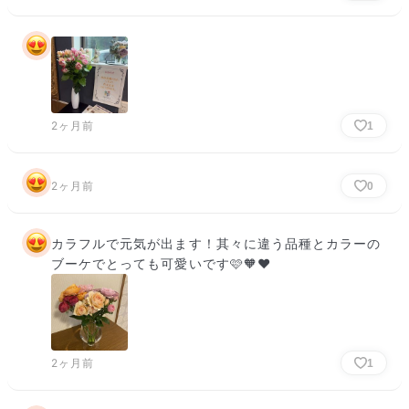
2ヶ月前
1
2ヶ月前
0
カラフルで元気が出ます！其々に違う品種とカラーの
ブーケでとっても可愛いです🩷🧡❤️
2ヶ月前
1