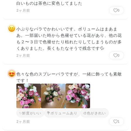
白いものは茶色に変色してました
2ヶ月前
0
小ぶりなバラでかわいいです。ボリュームはまあま
あ。一部届いた時から色褪せている花があり、他の花
も２〜３日で色褪せたり枯れたりしてしまうものが多
くありました。長くもたなそうで残念です💦
2ヶ月前
0
色々な色のスプレーバラですが、一緒に飾っても素敵
です！
✨
鮮度がいい
💐
ボリュームあり
🎨
色がきれい
2ヶ月前
1