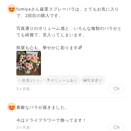
fumiyaさん厳選スプレーバラは、とてもお気に入り
で、2回目の購入です。

写真通りのボリューム感と、いろんな種類のバラがと
ても綺麗で、見入ってしまいます。

部屋も心も、華やかに彩ります🌈
✨
鮮度がいい
💐
ボリュームあり
🖼
写真通り
2ヶ月前
0
素敵なバラが届きました。

今はドライフラワーで飾ってます！
2ヶ月前
0