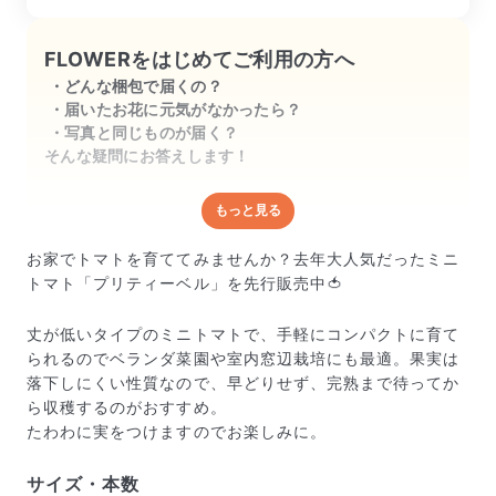
楽しみです。
FLOWERをはじめてご利用の方へ
どんな梱包で届くの？
届いたお花に元気がなかったら？
写真と同じものが届く？
そんな疑問にお答えします！
もっと見る
どんな梱包で届くの？
出荷前に水揚げ（花が水を吸いやすくなる処理）を施
お家でトマトを育ててみませんか？去年大人気だったミニ
し、専用ボックスに丁寧に梱包してお届けしています。
トマト「プリティーベル」を先行販売中🍅
きゅっとまとめられて一見窮屈そうに見えますが、輸送
中の衝撃による折れや擦れを軽減する効果があります。
丈が低いタイプのミニトマトで、手軽にコンパクトに育て
られるのでベランダ菜園や室内窓辺栽培にも最適。果実は
落下しにくい性質なので、早どりせず、完熟まで待ってか
ら収穫するのがおすすめ。
たわわに実をつけますのでお楽しみに。
サイズ・本数