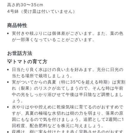
高さ約30〜35cm
4号鉢（受け皿は付いていません）
商品特性
実付きや枝ぶりには個体差がございます。また、葉の色
が一部薄くなっていることがございます。
お世話方法
💡トマトの育て方
日当たり良く水はけの良い土を好みます。充分に日光の
当たる場所で栽培しましょう。
実がついてからの真夏（特に35℃を超える時期）は実割
れ（裂果）のリスクが出てしまうので、そんな時は午前
中の光をしっかり浴びせて午後は半日陰など調整しまし
届いたお花に元気がなかったら？
ょう。
もし届いたお花に「枯れている」「折れている」などの
水やりはやや控えめに乾燥気味に育てるのがおすすめで
不備があった場合は、些細なことでもお気軽にサポート
すが、真夏の極端な水切れは樹の力を弱まり、落果の原
までご連絡ください。ご返金にて補償いたします。
因にもなるので気を付けましょう。追肥として2週間に1
回程度、配合肥料などを株元に与えましょう。
収穫は、樹に実を付けたまま赤く完熟させるのがおすす