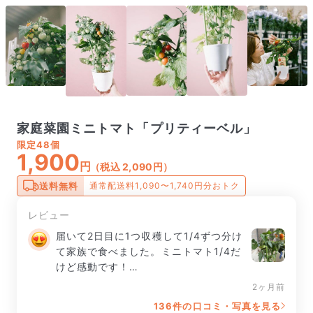
家庭菜園ミニトマト「プリティーベル」
限定
48個
1,900
円
（税込 2,090円）
送料無料
通常配送料1,090〜1,740円分おトク
レビュー
届いて2日目に1つ収穫して1/4ずつ分け
て家族で食べました。ミニトマト1/4だ
けど感動です！

2ヶ月前
まだまだ実りそうなトマトの赤ちゃんが
136件の口コミ・写真を見る
たくさん。
