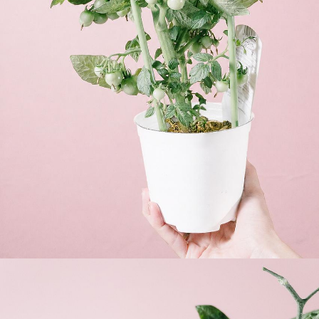
よくある質問
Q. 毎月自動でお花が届くサービスですか？
いいえ、毎月自動でお届けするサービスではありません。好
きな時に好きな花をご注文いただけます。
Q. 配送できないエリアはありますか？
ただいま沖縄・離島エリアへの配送には対応しておりませ
ん。ご了承ください。
Q. 配送日時は指定できますか？
お花をベストなタイミングで発送しているため、お届け日の
指定はできません。受け取り時間帯は、発送後にクロネコヤ
マトのアプリから変更可能です。
Q. 注文後にキャンセルできますか？
ご注文後一定時間内であればキャンセル可能です。