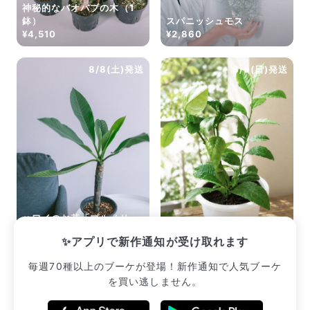
神秘的なバオバブの木（1
鉢）
スパニッシュモス
¥4,510
¥2,860
8/8(土)発送
8/9(日)発送
ハワイのお花「プルメリ
ア」
レモンの木
✨アプリで新作通知が受け取れます
¥2,530
¥2,915
毎週70種以上のブーケが登場！新作通知で人気ブーケ
を買い逃しません。
販売中のブーケ一覧へ