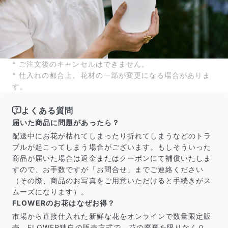
* ご注文後のキャンセルはできません。
* 仕入れの都合上、花材の一部が変更になる場合がありま
す。
よくある質問
届いた商品に問題があったら？
配送中にお花が枯れてしまったり折れてしまうなどのトラ
ブルが起こってしまう場合がございます。もしそういった
商品が届いた場合は返金またはクーポンにて補償いたしま
すので、お手数ですが「お問合せ」までご連絡ください
（その際、商品のお写真をご用意いただけると手続きがス
ムーズになります）。
FLOWERのお花はなぜお得？
市場から直接仕入れた新鮮な花をオンラインで数量限定販
売。FLOWER独自の販売方式で、花の廃棄を限りなく０