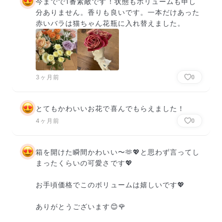
今までで1番素敵です！状態もボリュームも申し
分ありません。香りも良いです。一本だけあった
赤いバラは猫ちゃん花瓶に入れ替えました。
3ヶ月前
0
とてもかわいいお花で喜んでもらえました！
4ヶ月前
0
箱を開けた瞬間かわいい〜🫶💖と思わず言ってし
まったくらいの可愛さです💖

お手頃価格でこのボリュームは嬉しいです💖

ありがとうございます😊🌹
