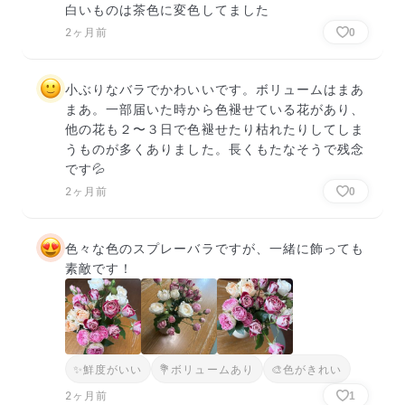
白いものは茶色に変色してました
2ヶ月前
0
小ぶりなバラでかわいいです。ボリュームはまあ
まあ。一部届いた時から色褪せている花があり、
他の花も２〜３日で色褪せたり枯れたりしてしま
うものが多くありました。長くもたなそうで残念
です💦
2ヶ月前
0
色々な色のスプレーバラですが、一緒に飾っても
素敵です！
✨
鮮度がいい
💐
ボリュームあり
🎨
色がきれい
2ヶ月前
1