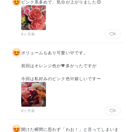
ピンク系多めで、気分が上がりました😊
6ヶ月前
0
ボリュームもあり可愛い🩷です。

前回はオレンジ色が🧡多かったですが

今回は私好みのピンク色🩷嬉しいです〜
6ヶ月前
0
開けた瞬間に思わず「わお！」と言ってしまいま