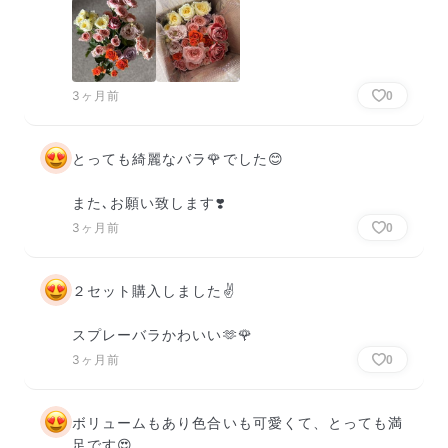
3ヶ月前
0
とっても綺麗なバラ🌹でした😊

また､お願い致します❣️
3ヶ月前
0
２セット購入しました✌

スプレーバラかわいい🫶🌹
3ヶ月前
0
ボリュームもあり色合いも可愛くて、とっても満
足です😍