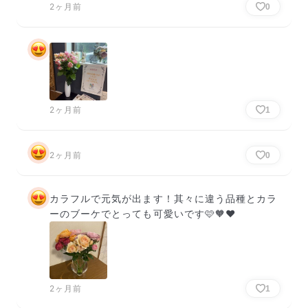
2ヶ月前
0
2ヶ月前
1
2ヶ月前
0
カラフルで元気が出ます！其々に違う品種とカラ
ーのブーケでとっても可愛いです🩷🧡❤️
2ヶ月前
1