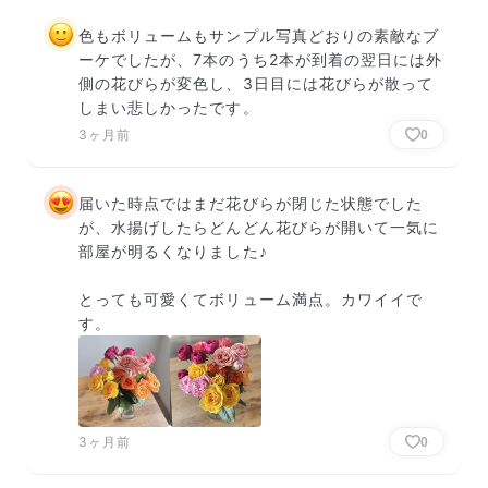
色もボリュームもサンプル写真どおりの素敵なブ
ーケでしたが、7本のうち2本が到着の翌日には外
側の花びらが変色し、3日目には花びらが散って
しまい悲しかったです。
3ヶ月前
0
届いた時点ではまだ花びらが閉じた状態でした
が、水揚げしたらどんどん花びらが開いて一気に
部屋が明るくなりました♪

とっても可愛くてボリューム満点。カワイイで
す。
3ヶ月前
0