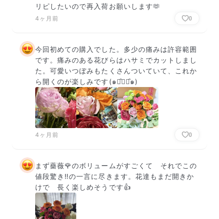
リピしたいので再入荷お願いします🫶
4ヶ月前
0
今回初めての購入でした。多少の痛みは許容範囲
です。痛みのある花びらはハサミでカットしまし
た。可愛いつぼみもたくさんついていて、これか
ら開くのが楽しみです(๑･̑◡･̑๑)
4ヶ月前
0
まず薔薇🌹のボリュームがすごくて　それでこの
値段驚き‼️の一言に尽きます。花達もまだ開きか
けで　長く楽しめそうです👍