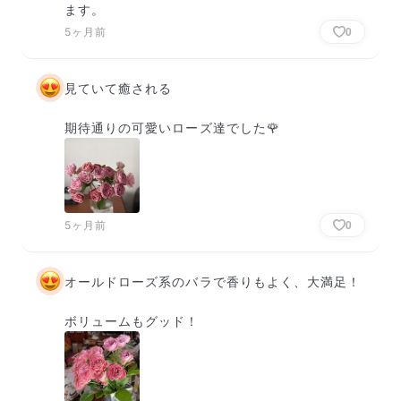
ます。
5ヶ月前
0
見ていて癒される

期待通りの可愛いローズ達でした🌹
5ヶ月前
0
オールドローズ系のバラで香りもよく、大満足！

ボリュームもグッド！