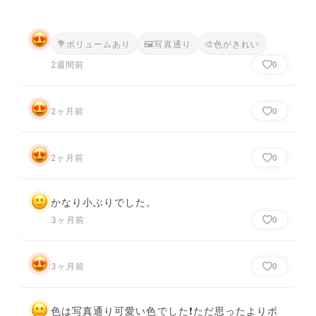
💐
ボリュームあり
🖼
写真通り
🎨
色がきれい
2週間前
0
2ヶ月前
0
2ヶ月前
0
かなり小ぶりでした。
3ヶ月前
0
3ヶ月前
0
色は写真通り可愛い色でした❗ただ思ったよりボ