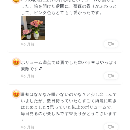
した。箱を開けた瞬間に、薔薇の香りがふわっと
して、ピンク色もとても可愛かったです。
6ヶ月前
0
ボリューム満点で綺麗でした😍バラ🌹はやっぱり
素敵です💕
6ヶ月前
0
最初はなかなか咲かないのかな？と少し悲しんで
いましたが、数日待っていたらすごく綺麗に咲き
はじめました❣️思っていた以上のボリュームで、
毎日見るのが楽しみです🩷ありがとうございます
♪
6ヶ月前
0