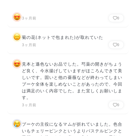
3ヶ月前
0
菊の花(ネットで包まれた)が取れていた
3ヶ月前
0
見本と遜色ないお品でした。芍薬の開きがちょう
ど良く、今水揚げしていますがほころんできて美
しいです。固いと他の薔薇などが終わってしまい
ブーケ全体を楽しめないことがあったので、今回
は満足のいく内容でした。また宜しくお願いしま
す。
3ヶ月前
0
ブーケの主役になるマムが折れていました。色合
いもチェリーピンクというよりパステルピンクと