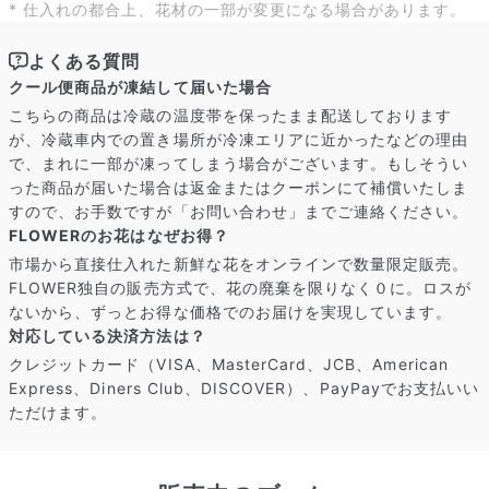
* 仕入れの都合上、花材の一部が変更になる場合があります。
よくある質問
クール便商品が凍結して届いた場合
こちらの商品は冷蔵の温度帯を保ったまま配送しております
が、冷蔵車内での置き場所が冷凍エリアに近かったなどの理由
で、まれに一部が凍ってしまう場合がございます。もしそうい
った商品が届いた場合は返金またはクーポンにて補償いたしま
すので、お手数ですが「お問い合わせ」までご連絡ください。
FLOWERのお花はなぜお得？
写真と同じものが届く？
市場から直接仕入れた新鮮な花をオンラインで数量限定販売。
商品ページに掲載している写真は、実際にお届けする商品を撮
FLOWER独自の販売方式で、花の廃棄を限りなく０に。ロスが
影したものです。お花は生き物なので、どうしても色味やサイ
ないから、ずっとお得な価格でのお届けを実現しています。
ズ・咲き方に個体差はありますが、できるだけ写真のイメージ
対応している決済方法は？
に近いものをお届けできるように人の目でチェックをしていま
クレジットカード（VISA、MasterCard、JCB、American
す。
Express、Diners Club、DISCOVER）、PayPayでお支払いい
ただけます。