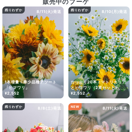
販売中のブーケ
残りわずか
残りわずか
8/11(火)発送
8/10(月)発送
よくある質問
Q. 毎月自動でお花が届くサービスですか？
いいえ、毎月自動でお届けするサービスではありません。好きな時
に好きな花をご注文いただけます。
1本増量！希少品種アソート
たっぷり20本！マトリカリア
Q. 配送できないエリアはありますか？
「ヒマワリ」
とヒマワリ（2束セット）
ただいま沖縄・離島エリアへの配送には対応しておりません。ご了
¥2,552
¥2,552
承ください。
Q. 配送日時は指定できますか？
残りわずか
NEW
8/8(土)発送
8/11(火)発送
お花をベストなタイミングで発送しているため、お届け日の指定は
できません。受け取り時間帯は、発送後にクロネコヤマトのアプリ
から変更可能です。
Q. 注文後にキャンセルできますか？
ご注文後一定時間内であればキャンセル可能です。