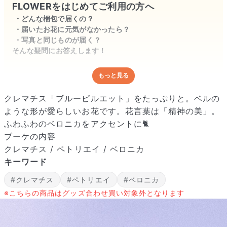
FLOWERをはじめてご利用の方へ
どんな梱包で届くの？
届いたお花に元気がなかったら？
写真と同じものが届く？
そんな疑問にお答えします！
もっと見る
どんな梱包で届くの？
出荷前に水揚げ（花が水を吸いやすくなる処理）を施し、専用
クレマチス「ブルーピルエット」をたっぷりと。ベルの
ボックスに丁寧に梱包してお届けしています。きゅっとまとめ
ような形が愛らしいお花です。花言葉は「精神の美」。
られて一見窮屈そうに見えますが、輸送中の衝撃による折れや
ふわふわのベロニカをアクセントに🐈
擦れを軽減する効果があります。
ブーケの内容
クレマチス / ペトリエイ / ベロニカ
キーワード
#クレマチス
#ペトリエイ
#ベロニカ
※こちらの商品はグッズ合わせ買い対象外となります