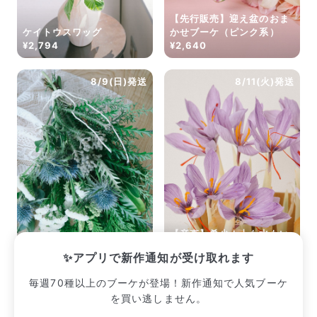
【先行販売】迎え盆のおま
ケイトウスワッグ
かせブーケ（ピンク系）
¥2,794
¥2,640
8/9(日)発送
8/11(火)発送
【産直】希少！土も水もい
森林浴のおまかせスワッグ
らない「サフランの球根」
✨アプリで新作通知が受け取れます
¥2,530
¥2,420
毎週70種以上のブーケが登場！新作通知で人気ブーケ
を買い逃しません。
販売中のブーケ一覧へ