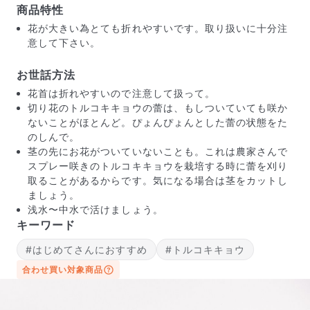
商品特性
花が大きい為とても折れやすいです。取り扱いに十分注
意して下さい。
お世話方法
花首は折れやすいので注意して扱って。
切り花のトルコキキョウの蕾は、もしついていても咲か
ないことがほとんど。ぴょんぴょんとした蕾の状態をた
のしんで。
茎の先にお花がついていないことも。これは農家さんで
スプレー咲きのトルコキキョウを栽培する時に蕾を刈り
取ることがあるからです。気になる場合は茎をカットし
ましょう。
浅水〜中水で活けましょう。
キーワード
届いたお花に元気がなかったら？
もし届いたお花に「枯れている」「折れている」などの
#はじめてさんにおすすめ
#トルコキキョウ
不備があった場合は、些細なことでもお気軽にサポート
合わせ買い対象商品
までご連絡ください。ご返金にて補償いたします。