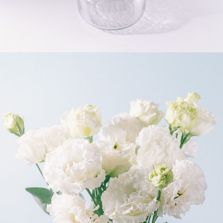
よくある質問
Q. 毎月自動でお花が届くサービスですか？
いいえ、毎月自動でお届けするサービスではありません。好
きな時に好きな花をご注文いただけます。
Q. 配送できないエリアはありますか？
ただいま沖縄・離島エリアへの配送には対応しておりませ
ん。ご了承ください。
Q. 配送日時は指定できますか？
お花をベストなタイミングで発送しているため、お届け日の
指定はできません。受け取り時間帯は、発送後にクロネコヤ
マトのアプリから変更可能です。
Q. 注文後にキャンセルできますか？
ご注文後一定時間内であればキャンセル可能です。