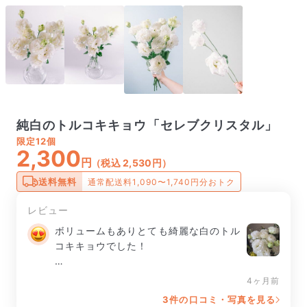
純白のトルコキキョウ「セレブクリスタル」
限定
12個
2,300
円
（税込 2,530円）
送料無料
通常配送料1,090〜1,740円分おトク
レビュー
ボリュームもありとても綺麗な白のトル
コキキョウでした！

2週間近く経ち、3本くらいがダメにな
4ヶ月前
りましたがまだ綺麗な状態を保っていま
3件の口コミ・写真を見る
す！