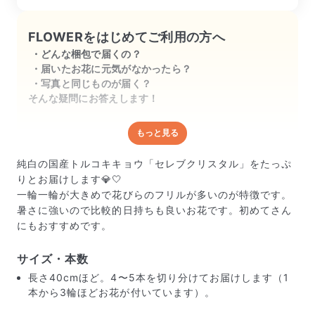
FLOWERをはじめてご利用の方へ
どんな梱包で届くの？
届いたお花に元気がなかったら？
写真と同じものが届く？
そんな疑問にお答えします！
もっと見る
どんな梱包で届くの？
出荷前に水揚げ（花が水を吸いやすくなる処理）を施
純白の国産トルコキキョウ「セレブクリスタル」をたっぷ
し、専用ボックスに丁寧に梱包してお届けしています。
りとお届けします💎🤍
きゅっとまとめられて一見窮屈そうに見えますが、輸送
一輪一輪が大きめで花びらのフリルが多いのが特徴です。
中の衝撃による折れや擦れを軽減する効果があります。
暑さに強いので比較的日持ちも良いお花です。初めてさん
にもおすすめです。
サイズ・本数
長さ40cmほど。4〜5本を切り分けてお届けします（1
本から3輪ほどお花が付いています）。