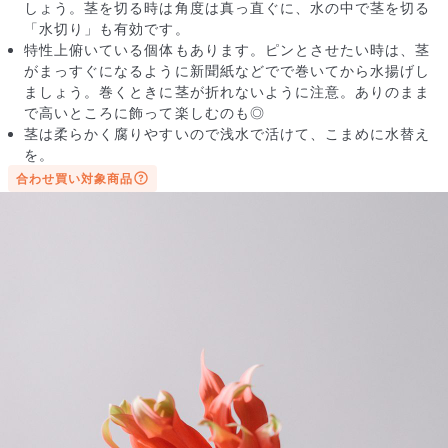
しょう。茎を切る時は角度は真っ直ぐに、水の中で茎を切る
「水切り」も有効です。
特性上俯いている個体もあります。ピンとさせたい時は、茎
がまっすぐになるように新聞紙などでで巻いてから水揚げし
ましょう。巻くときに茎が折れないように注意。ありのまま
で高いところに飾って楽しむのも◎
茎は柔らかく腐りやすいので浅水で活けて、こまめに水替え
を。
届いたお花に元気がなかったら？
合わせ買い対象商品
もし届いたお花に「枯れている」「折れている」などの不備が
あった場合は、些細なことでもお気軽にサポートまでご連絡く
ださい。ご返金にて補償いたします。