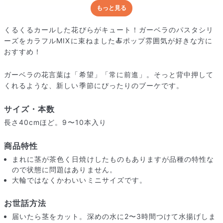
もっと見る
どんな梱包で届くの？
出荷前に水揚げ（花が水を吸いやすくなる処理）を施し、専用
くるくるカールした花びらがキュート！ガーベラのパスタシリ
ボックスに丁寧に梱包してお届けしています。きゅっとまとめ
ーズをカラフルMIXに束ねました🍝ポップ雰囲気が好きな方に
られて一見窮屈そうに見えますが、輸送中の衝撃による折れや
おすすめ！
擦れを軽減する効果があります。
ガーベラの花言葉は「希望」「常に前進」。そっと背中押して
くれるような、新しい季節にぴったりのブーケです。
サイズ・本数
長さ40cmほど。9〜10本入り
商品特性
まれに茎が茶色く日焼けしたものもありますが品種の特性な
ので状態に問題はありません。
大輪ではなくかわいいミニサイズです。
お世話方法
届いたら茎をカット。深めの水に2〜3時間つけて水揚げしま