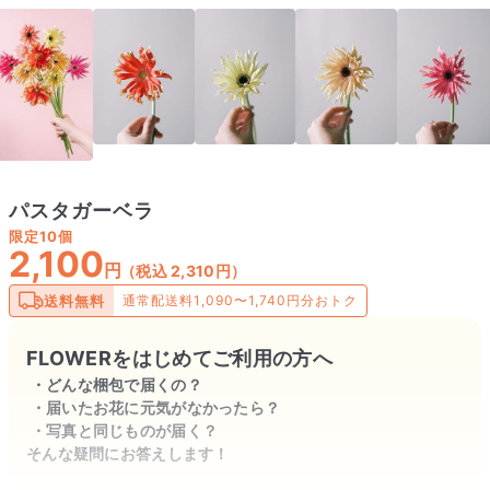
パスタガーベラ
限定
10個
2,100
円
（税込 2,310円）
送料無料
通常配送料1,090〜1,740円分おトク
FLOWERをはじめてご利用の方へ
どんな梱包で届くの？
届いたお花に元気がなかったら？
写真と同じものが届く？
そんな疑問にお答えします！