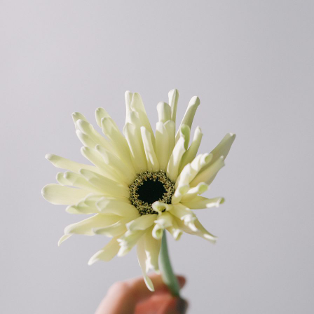
よくある質問
Q. 毎月自動でお花が届くサービスですか？
いいえ、毎月自動でお届けするサービスではありません。好きな時
に好きな花をご注文いただけます。
Q. 配送できないエリアはありますか？
ただいま沖縄・離島エリアへの配送には対応しておりません。ご了
承ください。
Q. 配送日時は指定できますか？
お花をベストなタイミングで発送しているため、お届け日の指定は
できません。受け取り時間帯は、発送後にクロネコヤマトのアプリ
から変更可能です。
Q. 注文後にキャンセルできますか？
ご注文後一定時間内であればキャンセル可能です。