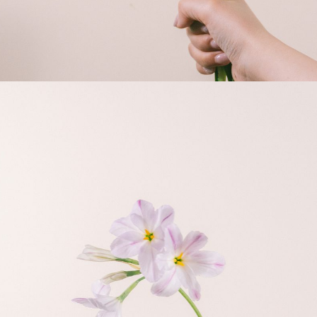
よくある質問
Q. 毎月自動でお花が届くサービスですか？
いいえ、毎月自動でお届けするサービスではありません。好きな時
に好きな花をご注文いただけます。
Q. 配送できないエリアはありますか？
ただいま沖縄・離島エリアへの配送には対応しておりません。ご了
承ください。
Q. 配送日時は指定できますか？
お花をベストなタイミングで発送しているため、お届け日の指定は
できません。受け取り時間帯は、発送後にクロネコヤマトのアプリ
から変更可能です。
Q. 注文後にキャンセルできますか？
ご注文後一定時間内であればキャンセル可能です。