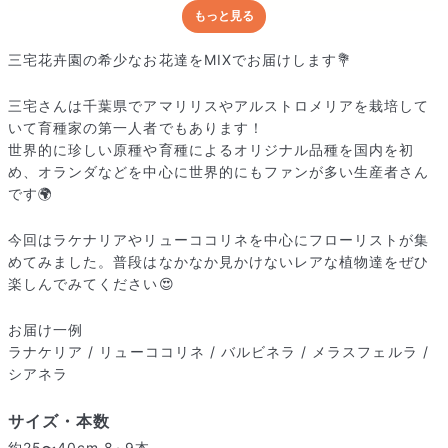
もっと見る
どんな梱包で届くの？
出荷前に水揚げ（花が水を吸いやすくなる処理）を施し、専用
三宅花卉園の希少なお花達をMIXでお届けします💐
ボックスに丁寧に梱包してお届けしています。きゅっとまとめ
られて一見窮屈そうに見えますが、輸送中の衝撃による折れや
三宅さんは千葉県でアマリリスやアルストロメリアを栽培して
擦れを軽減する効果があります。
いて育種家の第一人者でもあります！
世界的に珍しい原種や育種によるオリジナル品種を国内を初
め、オランダなどを中心に世界的にもファンが多い生産者さん
です🌍
今回はラケナリアやリューココリネを中心にフローリストが集
めてみました。普段はなかなか見かけないレアな植物達をぜひ
楽しんでみてください😍
お届け一例
ラナケリア / リューココリネ / バルビネラ / メラスフェルラ /
シアネラ
サイズ・本数
約25〜40cm 8~9本