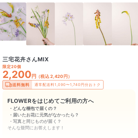
三宅花卉さんMIX
限定
20個
2,200
円
（税込 2,420円）
送料無料
通常配送料1,090〜1,740円分おトク
FLOWERをはじめてご利用の方へ
どんな梱包で届くの？
届いたお花に元気がなかったら？
写真と同じものが届く？
そんな疑問にお答えします！