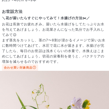
お世話方法
＼花が届いたらすぐにやってみて！水揚げの方法✂️／
お花は長旅でお疲れぎみ。届いたら水揚げをしてたっぷりお水
を与えてあげましょう。お花屋さんになった気分でお手入れし
てみて😉
届いたお花に元気がなかったら？
まず茎先をカットし、茎の7〜8割が浸かるイメージで深いお水
もし届いたお花に「枯れている」「折れている」などの不備が
に数時間つけてあげて。水圧で花に水が届きます。水揚げが完
あった場合は、些細なことでもお気軽にサポートまでご連絡く
了したら、毎日のお世話は浅水くらいの水量で。水換えはこま
ださい。ご返金にて補償いたします。
めにしてあげましょう。切花の栄養剤を使うと、バクテリアの
増加を減らせるのでおすすめです。
合わせ買い対象商品