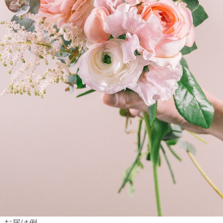
よくある質問
Q. 毎月自動でお花が届くサービスですか？
いいえ、毎月自動でお届けするサービスではありません。好きな時
に好きな花をご注文いただけます。
Q. 配送できないエリアはありますか？
ただいま沖縄・離島エリアへの配送には対応しておりません。ご了
承ください。
Q. 配送日時は指定できますか？
お花をベストなタイミングで発送しているため、お届け日の指定は
できません。受け取り時間帯は、発送後にクロネコヤマトのアプリ
お届け例