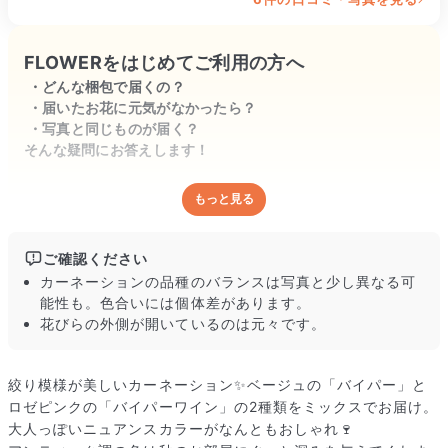
FLOWERをはじめてご利用の方へ
どんな梱包で届くの？
届いたお花に元気がなかったら？
写真と同じものが届く？
そんな疑問にお答えします！
もっと見る
どんな梱包で届くの？
出荷前に水揚げ（花が水を吸いやすくなる処理）を施し、専用
ボックスに丁寧に梱包してお届けしています。きゅっとまとめ
ご確認ください
られて一見窮屈そうに見えますが、輸送中の衝撃による折れや
カーネーションの品種のバランスは写真と少し異なる可
擦れを軽減する効果があります。
能性も。色合いには個体差があります。
花びらの外側が開いているのは元々です。
絞り模様が美しいカーネーション✨ベージュの「バイパー」と
ロゼピンクの「バイパーワイン」の2種類をミックスでお届け。
大人っぽいニュアンスカラーがなんともおしゃれ🍷