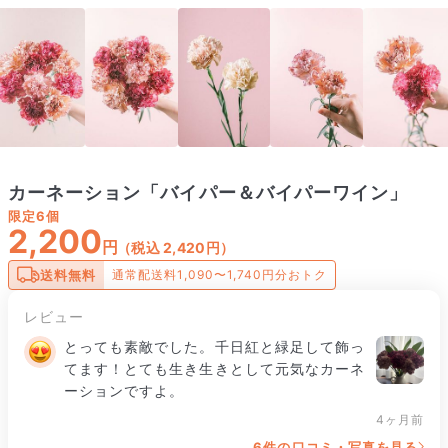
カーネーション「バイパー＆バイパーワイン」
限定
6個
2,200
円
（税込 2,420円）
送料無料
通常配送料1,090〜1,740円分おトク
レビュー
とっても素敵でした。千日紅と緑足して飾っ
てます！とても生き生きとして元気なカーネ
ーションですよ。
4ヶ月前
6件の口コミ・写真を見る