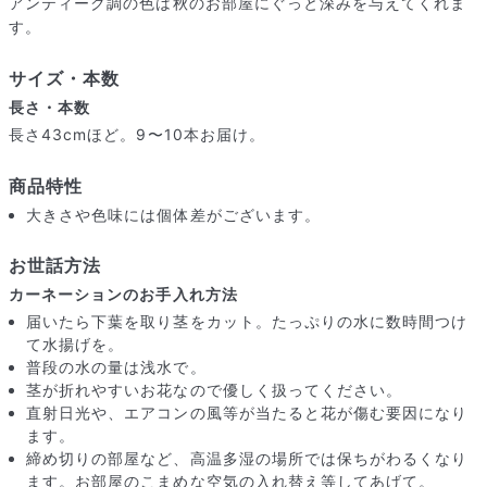
アンティーク調の色は秋のお部屋にぐっと深みを与えてくれま
す。
サイズ・本数
長さ・本数
長さ43cmほど。9〜10本お届け。
商品特性
大きさや色味には個体差がございます。
お世話方法
カーネーションのお手入れ方法
届いたら下葉を取り茎をカット。たっぷりの水に数時間つけ
て水揚げを。
普段の水の量は浅水で。
届いたお花に元気がなかったら？
茎が折れやすいお花なので優しく扱ってください。
もし届いたお花に「枯れている」「折れている」などの不備が
直射日光や、エアコンの風等が当たると花が傷む要因になり
あった場合は、些細なことでもお気軽にサポートまでご連絡く
ます。
ださい。ご返金にて補償いたします。
締め切りの部屋など、高温多湿の場所では保ちがわるくなり
ます。お部屋のこまめな空気の入れ替え等してあげて。