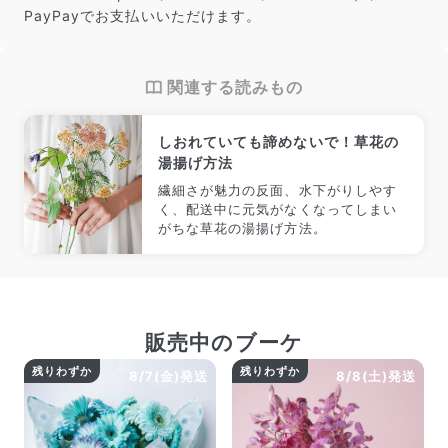
PayPayでお支払いいただけます。
関連する読みもの
しおれていても諦めないで！草花の
湯揚げ方法
繊細さが魅力の反面、水下がりしやす
く、配送中に元気がなくなってしまい
がちな草花の湯揚げ方法。
販売中のブーケ
残りわずか
残りわずか
8/7(金)発送
8/8(土)発送