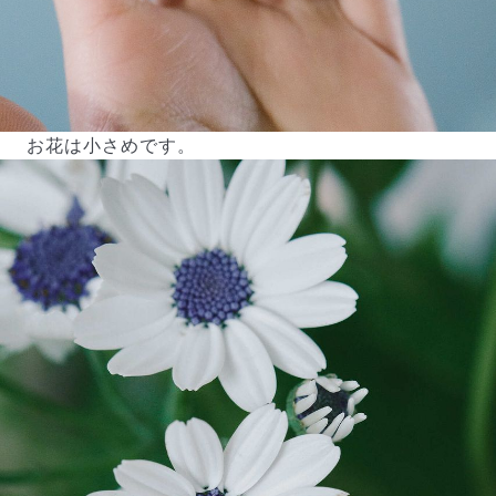
お花は小さめです。
よくある質問
Q. 毎月自動でお花が届くサービスですか？
いいえ、毎月自動でお届けするサービスではありません。好
きな時に好きな花をご注文いただけます。
Q. 配送できないエリアはありますか？
ただいま沖縄・離島エリアへの配送には対応しておりませ
ん。ご了承ください。
Q. 配送日時は指定できますか？
お花をベストなタイミングで発送しているため、お届け日の
指定はできません。受け取り時間帯は、発送後にクロネコヤ
マトのアプリから変更可能です。
Q. 注文後にキャンセルできますか？
ご注文後一定時間内であればキャンセル可能です。