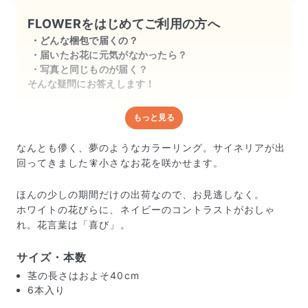
FLOWERをはじめてご利用の方へ
どんな梱包で届くの？
届いたお花に元気がなかったら？
写真と同じものが届く？
そんな疑問にお答えします！
もっと見る
どんな梱包で届くの？
出荷前に水揚げ（花が水を吸いやすくなる処理）を施
なんとも儚く、夢のようなカラーリング。サイネリアが出
し、専用ボックスに丁寧に梱包してお届けしています。
回ってきました🧚小さなお花を咲かせます。
きゅっとまとめられて一見窮屈そうに見えますが、輸送
中の衝撃による折れや擦れを軽減する効果があります。
ほんの少しの期間だけの出荷なので、お見逃しなく。
ホワイトの花びらに、ネイビーのコントラストがおしゃ
れ。花言葉は「喜び」。
サイズ・本数
茎の長さはおよそ40cm
6本入り