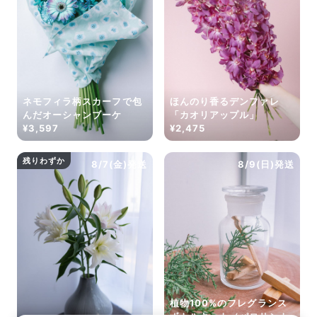
ネモフィラ柄スカーフで包
ほんのり香るデンファレ
んだオーシャンブーケ
「カオリアップル」
¥3,597
¥2,475
残りわずか
8/7(金)発送
8/9(日)発送
植物100%のフレグランス
ボトルキット（パロサント