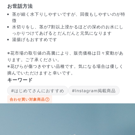
お世話方法
茎が細く水下りしやすいですが、回復もしやすいのが特
徴
水切りをし、茎が7割以上浸かるほどの深めのお水にし
っかりつけてあげるとだんだんと元気になります
湯揚げもおすすめです
※花市場の取引値の高騰により、販売価格は日々変動があ
ります。ご了承ください。
※花びらが傷つきやすい品種です。気になる場合は優しく
摘んでいただけますと幸いです。
キーワード
#はじめてさんにおすすめ
#Instagram掲載商品
届いたお花に元気がなかったら？
合わせ買い対象商品
もし届いたお花に「枯れている」「折れている」などの
不備があった場合は、些細なことでもお気軽にサポート
までご連絡ください。ご返金にて補償いたします。