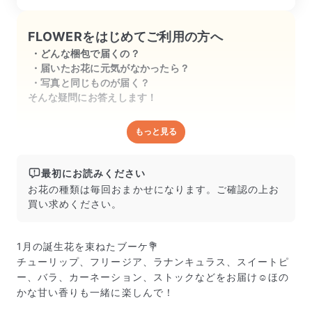
あとはお花がどのくらいもつかなぁ、と
いう所です。

FLOWERをはじめてご利用の方へ
どんな梱包で届くの？
追記…1か月経ってもまだ綺麗に咲いて
届いたお花に元気がなかったら？
くれています♡
写真と同じものが届く？
そんな疑問にお答えします！
もっと見る
どんな梱包で届くの？
出荷前に水揚げ（花が水を吸いやすくなる処理）を施
し、専用ボックスに丁寧に梱包してお届けしています。
最初にお読みください
きゅっとまとめられて一見窮屈そうに見えますが、輸送
お花の種類は毎回おまかせになります。ご確認の上お
中の衝撃による折れや擦れを軽減する効果があります。
買い求めください。
1月の誕生花を束ねたブーケ💐
チューリップ、フリージア、ラナンキュラス、スイートピ
ー、バラ、カーネーション、ストックなどをお届け☺️ほの
かな甘い香りも一緒に楽しんで！