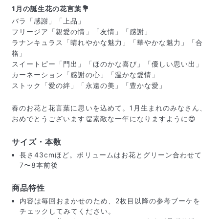
1月の誕生花の花言葉💐
バラ「感謝」「上品」
フリージア「親愛の情」「友情」「感謝」
ラナンキュラス「晴れやかな魅力」「華やかな魅力」「合
格」
スイートピー「門出」「ほのかな喜び」「優しい思い出」
カーネーション「感謝の心」「温かな愛情」
ストック「愛の絆」「永遠の美」「豊かな愛」
春のお花と花言葉に思いを込めて。1月生まれのみなさん、
おめでとうございます👏素敵な一年になりますように😍
サイズ・本数
長さ43cmほど。ボリュームはお花とグリーン合わせて
届いたお花に元気がなかったら？
7〜8本前後
もし届いたお花に「枯れている」「折れている」などの
不備があった場合は、些細なことでもお気軽にサポート
商品特性
までご連絡ください。ご返金にて補償いたします。
内容は毎回おまかせのため、2枚目以降の参考ブーケを
チェックしてみてください。