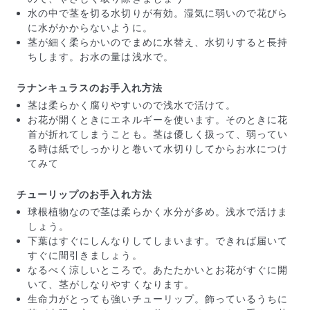
水の中で茎を切る水切りが有効。湿気に弱いので花びら
に水がかからないように。
茎が細く柔らかいのでまめに水替え、水切りすると長持
ちします。お水の量は浅水で。
ラナンキュラスのお手入れ方法
茎は柔らかく腐りやすいので浅水で活けて。
お花が開くときにエネルギーを使います。そのときに花
首が折れてしまうことも。茎は優しく扱って、弱ってい
よくある質問
る時は紙でしっかりと巻いて水切りしてからお水につけ
Q. 毎月自動でお花が届くサービスですか？
てみて
いいえ、毎月自動でお届けするサービスではありません。好
きな時に好きな花をご注文いただけます。
チューリップのお手入れ方法
Q. 配送できないエリアはありますか？
ただいま沖縄・離島エリアへの配送には対応しておりませ
球根植物なので茎は柔らかく水分が多め。浅水で活けま
ん。ご了承ください。
しょう。
Q. 配送日時は指定できますか？
下葉はすぐにしんなりしてしまいます。できれば届いて
お花をベストなタイミングで発送しているため、お届け日の
すぐに間引きましょう。
指定はできません。受け取り時間帯は、発送後にクロネコヤ
なるべく涼しいところで。あたたかいとお花がすぐに開
マトのアプリから変更可能です。
いて、茎がしなりやすくなります。
Q. 注文後にキャンセルできますか？
生命力がとっても強いチューリップ。飾っているうちに
ご注文後一定時間内であればキャンセル可能です。