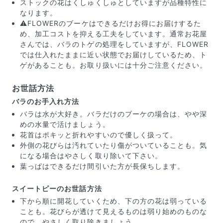
ストックの花はくしゅくしゅとしていますが品種特性に
なります。
⚠️FLOWERのブーケはできるだけお得にお届けするた
め、加工コストを抑える工夫をしています。通常お花屋
さんでは、バラのトゲの処理をしていますが、FLOWER
では仕入れたままに近い状態でお届けしているため、ト
ゲがあることも。お取り扱いには十分ご注意ください。
お世話方法
バラのお手入れ方法
バラは水が大好き。バラだけのブーケの場合は、やや深
写真と同じものが届く？
めの水量で活けましょう。
商品ページに掲載している写真は、実際にお届けする商
花首はポキッと折れやすいので優しく扱って。
品を撮影したものです。お花は生き物なので、どうして
外側の花びらは汚れていたり傷がついていることも。気
も色味やサイズ・咲き方に個体差はありますが、できる
になる場合はやさしく取り除いて下さい。
だけ写真のイメージに近いものをお届けできるように人
葉っぱはできるだけ間引いた方が長保ちします。
の目でチェックをしています。
スイートピーのお世話方法
下から順に開花していくため、下の方の花は弱っている
ことも。花びらが透けて見えるものは弱り始めのものな
ので、やさしく取り除きましょう