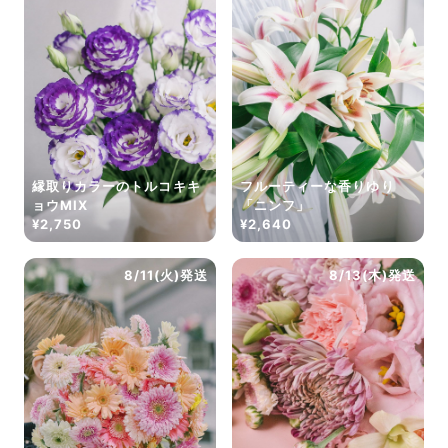
縁取りカラーのトルコキキ
フルーティーな香りゆり
ョウMIX
「ニンフ」
¥2,750
¥2,640
8/11(火)発送
8/13(木)発送