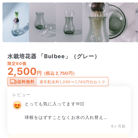
水栽培花器 「Bulbee」（グレー）
限定
60個
2,500
円
（税込 2,750円）
送料無料
通常配送料1,090〜1,740円分おトク
レビュー
とっても気に入ってます🫶🏻

球根をはずすことなくお水の入れ替えが
出来るところ最高です🤍

6ヶ月前
グレーの色もほんのりでインテリアの邪