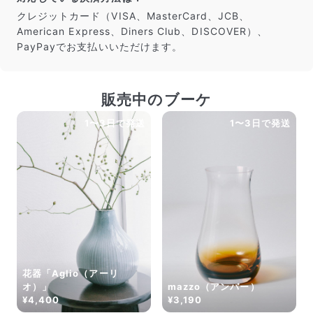
クレジットカード（VISA、MasterCard、JCB、
American Express、Diners Club、DISCOVER）、
PayPayでお支払いいただけます。
販売中のブーケ
1〜3日で発送
1〜3日で発送
花器「Aglio（アーリ
オ）」
mazzo（アンバー）
¥4,400
¥3,190