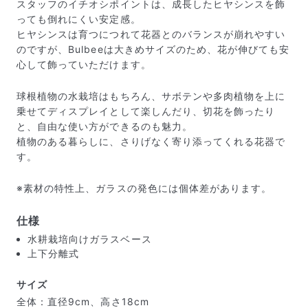
スタッフのイチオシポイントは、成長したヒヤシンスを飾
っても倒れにくい安定感。
ヒヤシンスは育つにつれて花器とのバランスが崩れやすい
のですが、Bulbeeは大きめサイズのため、花が伸びても安
心して飾っていただけます。
球根植物の水栽培はもちろん、サボテンや多肉植物を上に
乗せてディスプレイとして楽しんだり、切花を飾ったり
と、自由な使い方ができるのも魅力。
植物のある暮らしに、さりげなく寄り添ってくれる花器で
す。
※素材の特性上、ガラスの発色には個体差があります。
届いたお花に元気がなかったら？
仕様
もし届いたお花に「枯れている」「折れている」などの
不備があった場合は、些細なことでもお気軽にサポート
水耕栽培向けガラスベース
までご連絡ください。ご返金にて補償いたします。
上下分離式
サイズ
全体：直径9cm、高さ18cm