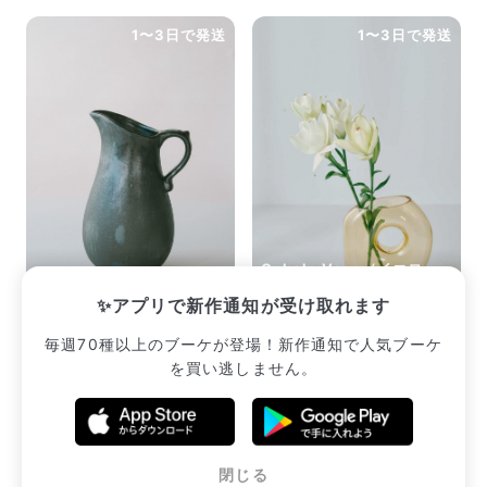
1〜3日で発送
1〜3日で発送
Onkalo Vase（イエロ
Calore（ブラック）
ー）
✨アプリで新作通知が受け取れます
¥2,640
¥3,960
毎週70種以上のブーケが登場！新作通知で人気ブーケ
を買い逃しません。
販売中のブーケ一覧へ
閉じる