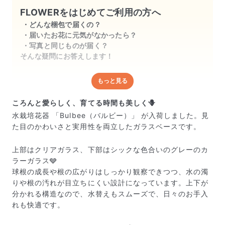
魔にならずシックな感じですごくいいで
FLOWERをはじめてご利用の方へ
す🫰🏻

どんな梱包で届くの？
届いたお花に元気がなかったら？
もっと球根のお花を育てたくなりました
写真と同じものが届く？
🩵

そんな疑問にお答えします！
迷ってる方買って間違いないです👍🏻
もっと見る
どんな梱包で届くの？
出荷前に水揚げ（花が水を吸いやすくなる処理）を施
ころんと愛らしく、育てる時間も美しく🪻
し、専用ボックスに丁寧に梱包してお届けしています。
水栽培花器 「Bulbee（バルビー）」 が入荷しました。見
きゅっとまとめられて一見窮屈そうに見えますが、輸送
た目のかわいさと実用性を両立したガラスベースです。
中の衝撃による折れや擦れを軽減する効果があります。
上部はクリアガラス、下部はシックな色合いのグレーのカ
ラーガラス🩶
球根の成長や根の広がりはしっかり観察できつつ、水の濁
りや根の汚れが目立ちにくい設計になっています。上下が
分かれる構造なので、水替えもスムーズで、日々のお手入
れも快適です。