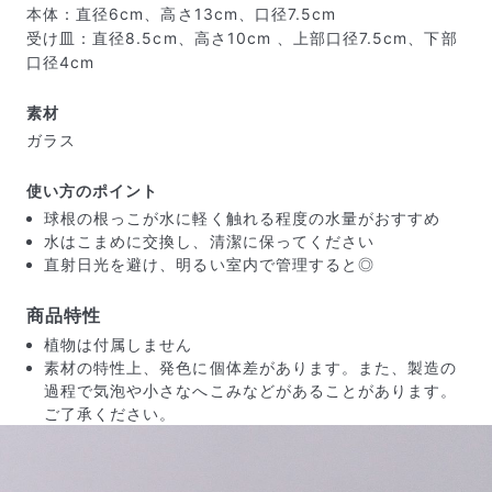
本体：直径6cm、高さ13cm、口径7.5cm
受け皿：直径8.5cm、高さ10cm 、上部口径7.5cm、下部
口径4cm
素材
ガラス
使い方のポイント
球根の根っこが水に軽く触れる程度の水量がおすすめ
写真と同じものが届く？
水はこまめに交換し、清潔に保ってください
商品ページに掲載している写真は、実際にお届けする商
直射日光を避け、明るい室内で管理すると◎
品を撮影したものです。お花は生き物なので、どうして
も色味やサイズ・咲き方に個体差はありますが、できる
商品特性
だけ写真のイメージに近いものをお届けできるように人
植物は付属しません
の目でチェックをしています。
素材の特性上、発色に個体差があります。また、製造の
過程で気泡や小さなへこみなどがあることがあります。
ご了承ください。