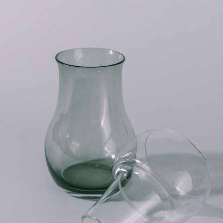
よくある質問
Q. 毎月自動でお花が届くサービスですか？
いいえ、毎月自動でお届けするサービスではありません。好
きな時に好きな花をご注文いただけます。
Q. 配送できないエリアはありますか？
ただいま沖縄・離島エリアへの配送には対応しておりませ
ん。ご了承ください。
Q. 配送日時は指定できますか？
お花をベストなタイミングで発送しているため、お届け日の
指定はできません。受け取り時間帯は、発送後にクロネコヤ
マトのアプリから変更可能です。
Q. 注文後にキャンセルできますか？
ご注文後一定時間内であればキャンセル可能です。