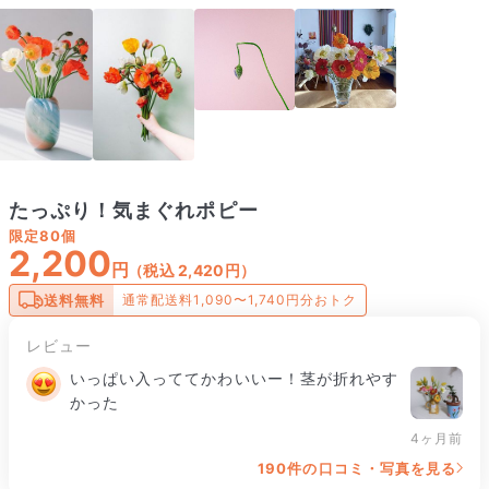
たっぷり！気まぐれポピー
限定
80個
2,200
円
（税込 2,420円）
送料無料
通常配送料1,090〜1,740円分おトク
レビュー
いっぱい入っててかわいいー！茎が折れやす
かった
4ヶ月前
190件の口コミ・写真を見る