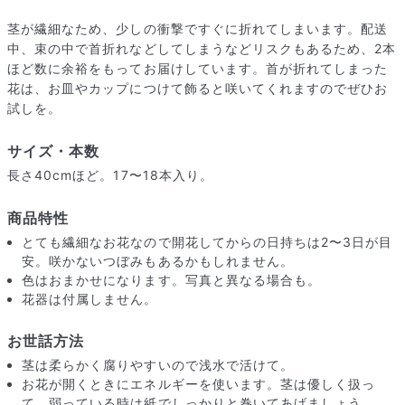
茎が繊細なため、少しの衝撃ですぐに折れてしまいます。配送
中、束の中で首折れなどしてしまうなどリスクもあるため、2本
ほど数に余裕をもってお届けしています。首が折れてしまった
花は、お皿やカップにつけて飾ると咲いてくれますのでぜひお
試しを。
サイズ・本数
長さ40cmほど。17〜18本入り。
商品特性
とても繊細なお花なので開花してからの日持ちは2〜3日が目
安。咲かないつぼみもあるかもしれません。
色はおまかせになります。写真と異なる場合も。
届いたお花に元気がなかったら？
花器は付属しません。
もし届いたお花に「枯れている」「折れている」などの不備が
あった場合は、些細なことでもお気軽にサポートまでご連絡く
お世話方法
ださい。ご返金にて補償いたします。
茎は柔らかく腐りやすいので浅水で活けて。
お花が開くときにエネルギーを使います。茎は優しく扱っ
て、弱っている時は紙でしっかりと巻いてあげましょう。