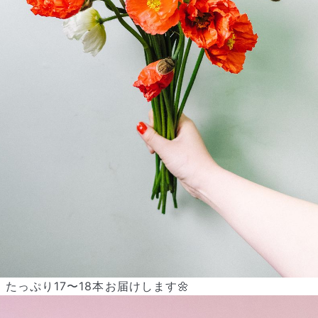
よくある質問
Q. 毎月自動でお花が届くサービスですか？
いいえ、毎月自動でお届けするサービスではありません。好きな時
に好きな花をご注文いただけます。
Q. 配送できないエリアはありますか？
ただいま沖縄・離島エリアへの配送には対応しておりません。ご了
承ください。
Q. 配送日時は指定できますか？
たっぷり17〜18本お届けします🌼
お花をベストなタイミングで発送しているため、お届け日の指定は
できません。受け取り時間帯は、発送後にクロネコヤマトのアプリ
から変更可能です。