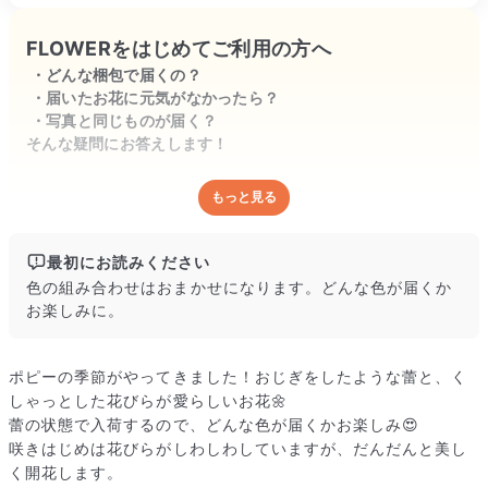
FLOWERをはじめてご利用の方へ
どんな梱包で届くの？
届いたお花に元気がなかったら？
写真と同じものが届く？
そんな疑問にお答えします！
もっと見る
どんな梱包で届くの？
出荷前に水揚げ（花が水を吸いやすくなる処理）を施し、専用
ボックスに丁寧に梱包してお届けしています。きゅっとまとめ
最初にお読みください
られて一見窮屈そうに見えますが、輸送中の衝撃による折れや
色の組み合わせはおまかせになります。どんな色が届くか
擦れを軽減する効果があります。
お楽しみに。
ポピーの季節がやってきました！おじぎをしたような蕾と、く
しゃっとした花びらが愛らしいお花🌼
蕾の状態で入荷するので、どんな色が届くかお楽しみ😍
咲きはじめは花びらがしわしわしていますが、だんだんと美し
く開花します。