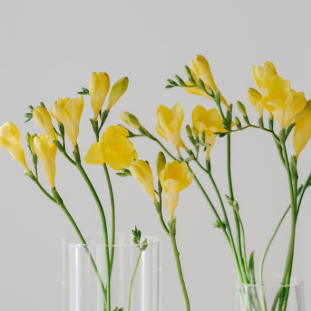
よくある質問
Q. 毎月自動でお花が届くサービスですか？
いいえ、毎月自動でお届けするサービスではありません。好
きな時に好きな花をご注文いただけます。
Q. 配送できないエリアはありますか？
ただいま沖縄・離島エリアへの配送には対応しておりませ
ん。ご了承ください。
Q. 配送日時は指定できますか？
お花をベストなタイミングで発送しているため、お届け日の
指定はできません。受け取り時間帯は、発送後にクロネコヤ
マトのアプリから変更可能です。
Q. 注文後にキャンセルできますか？
ご注文後一定時間内であればキャンセル可能です。