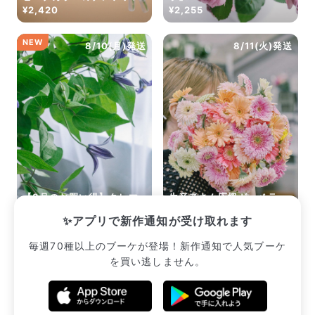
¥2,420
¥2,255
NEW
8/10(月)発送
8/11(火)発送
【8月のお買い得】クレマ
生産者さん応援ガーベラ
チス（10本）
（15本）
✨アプリで新作通知が受け取れます
¥2,200
¥2,365
毎週70種以上のブーケが登場！新作通知で人気ブーケ
を買い逃しません。
販売中のブーケ一覧へ