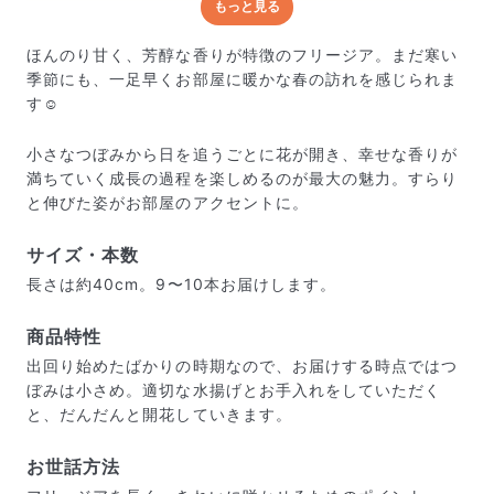
もっと見る
どんな梱包で届くの？
出荷前に水揚げ（花が水を吸いやすくなる処理）を施
ほんのり甘く、芳醇な香りが特徴のフリージア。まだ寒い
し、専用ボックスに丁寧に梱包してお届けしています。
季節にも、一足早くお部屋に暖かな春の訪れを感じられま
きゅっとまとめられて一見窮屈そうに見えますが、輸送
す☺️
中の衝撃による折れや擦れを軽減する効果があります。
小さなつぼみから日を追うごとに花が開き、幸せな香りが
満ちていく成長の過程を楽しめるのが最大の魅力。すらり
と伸びた姿がお部屋のアクセントに。
サイズ・本数
長さは約40cm。9〜10本お届けします。
商品特性
出回り始めたばかりの時期なので、お届けする時点ではつ
ぼみは小さめ。適切な水揚げとお手入れをしていただく
と、だんだんと開花していきます。
お世話方法