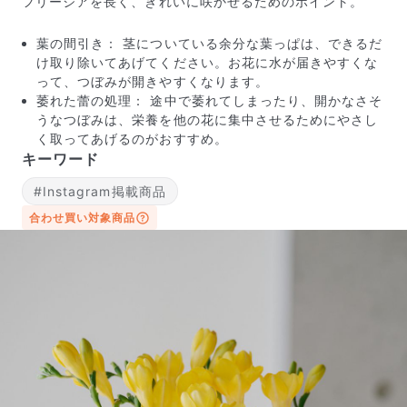
フリージアを長く、きれいに咲かせるためのポイント。
葉の間引き： 茎についている余分な葉っぱは、できるだ
け取り除いてあげてください。お花に水が届きやすくな
って、つぼみが開きやすくなります。
萎れた蕾の処理： 途中で萎れてしまったり、開かなさそ
うなつぼみは、栄養を他の花に集中させるためにやさし
届いたお花に元気がなかったら？
く取ってあげるのがおすすめ。
もし届いたお花に「枯れている」「折れている」などの
キーワード
不備があった場合は、些細なことでもお気軽にサポート
#Instagram掲載商品
までご連絡ください。ご返金にて補償いたします。
合わせ買い対象商品