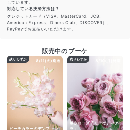
しています。
対応している決済方法は？
クレジットカード（VISA、MasterCard、JCB、
American Express、Diners Club、DISCOVER）、
PayPayでお支払いいただけます。
販売中のブーケ
残りわずか
残りわずか
8/11(火)発送
8/10(月)発送
希少ローズ「モーヴティア
ピーチカラーのデンファレ
ラ」