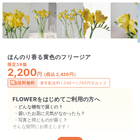
ほんのり香る黄色のフリージア
限定
39個
2,200
円
（税込 2,420円）
送料無料
通常配送料1,090〜1,740円分おトク
FLOWERをはじめてご利用の方へ
どんな梱包で届くの？
届いたお花に元気がなかったら？
写真と同じものが届く？
そんな疑問にお答えします！